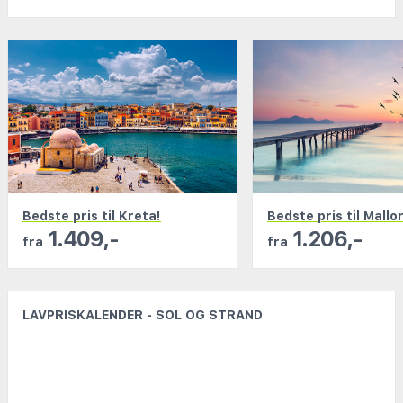
de største rejsebureauer og samler millioner af
tilbud ét sted. Uanset om du rejser alene, med
familien eller i en gruppe på op til ni personer,
finder du de bedste tilbud hos os.
Med vores smarte filtre er det nemt at finde netop
den rejse, der passer bedst til dine ønsker. Du kan
præcisere alt fra hotelstandard og beliggenhed til
afrejsetidspunkt, temperatur og andre kriterier, der
er vigtige for dig.
Bedste pris til Kreta!
Bedste pris til Mallo
Alle rejser, du finder hos os, bookes gennem
1.409,-
1.206,-
fra
fra
anerkendte rejseselskaber, som følger
pakkerejseloven og har stillet lovpligtig rejsegaranti.
På den måde kan du føle dig tryg hele vejen.
LAVPRISKALENDER - SOL OG STRAND
Vil du hellere sammensætte din egen ferie? I vores
flysøgning finder du både charter- og rutefly! I
vores hotelsøgning har vi tilbud fra alle de vigtigste
aktører på markedet.