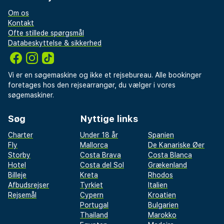
Om os
Kontakt
Ofte stillede spørgsmål
Databeskyttelse & sikkerhed
Vi er en søgemaskine og ikke et rejsebureau. Alle bookinger
foretages hos den rejsearrangør, du vælger i vores
søgemaskiner.
Søg
Nyttige links
Charter
Under 18 år
Spanien
Fly
Mallorca
De Kanariske Øer
Storby
Costa Brava
Costa Blanca
Hotel
Costa del Sol
Grækenland
Billeje
Kreta
Rhodos
Afbudsrejser
Tyrkiet
Italien
Rejsemål
Cypern
Kroatien
Portugal
Bulgarien
Thailand
Marokko