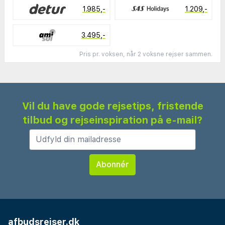
1.985,-
1.209,-
3.495,-
Pris pr. voksen, når 2 voksne rejser sammen.
Vil du have gode rejsetips, fristende
tilbud og rejseinspiration på e-mail?
afbudsrejser.dk