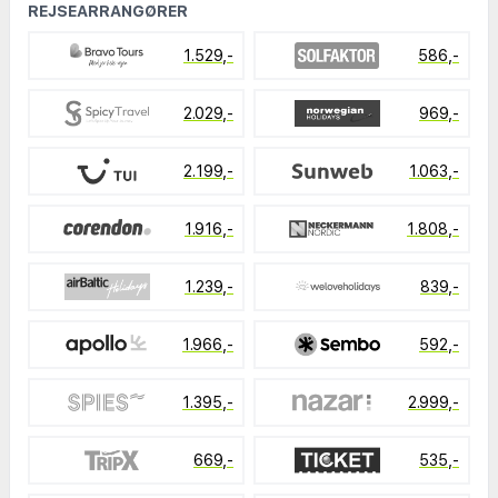
REJSEARRANGØRER
1.529,-
586,-
2.029,-
969,-
2.199,-
1.063,-
1.916,-
1.808,-
1.239,-
839,-
1.966,-
592,-
1.395,-
2.999,-
669,-
535,-