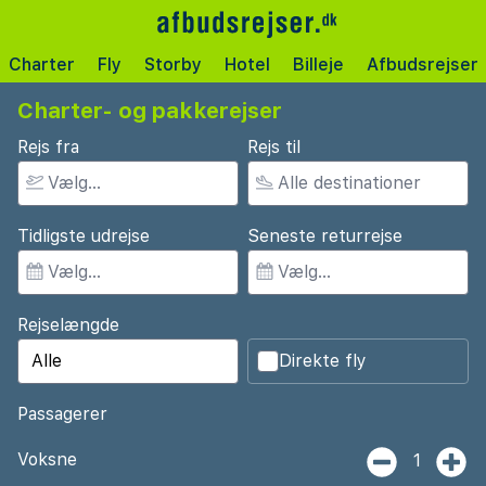
Charter
Fly
Storby
Hotel
Billeje
Afbudsrejser
Charter- og pakkerejser
Rejs fra
Rejs til
Tidligste udrejse
Seneste returrejse
Rejselængde
Direkte fly
Passagerer
Voksne
1