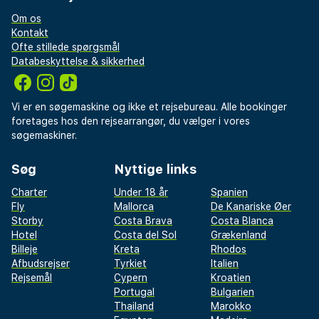
Om os
Kontakt
Ofte stillede spørgsmål
Databeskyttelse & sikkerhed
Vi er en søgemaskine og ikke et rejsebureau. Alle bookinger
foretages hos den rejsearrangør, du vælger i vores
søgemaskiner.
Søg
Nyttige links
Charter
Under 18 år
Spanien
Fly
Mallorca
De Kanariske Øer
Storby
Costa Brava
Costa Blanca
Hotel
Costa del Sol
Grækenland
Billeje
Kreta
Rhodos
Afbudsrejser
Tyrkiet
Italien
Rejsemål
Cypern
Kroatien
Portugal
Bulgarien
Thailand
Marokko