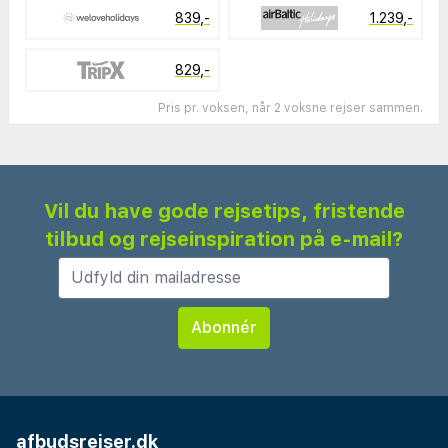
839,-
1.239,-
829,-
Pris pr. voksen, når 2 voksne rejser sammen.
Vil du have gode rejsetips, fristende
tilbud og rejseinspiration på e-mail?
afbudsrejser.dk