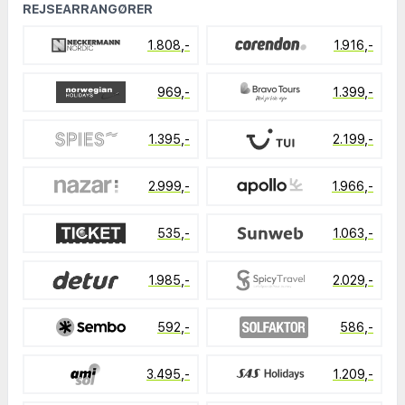
REJSEARRANGØRER
1.808,-
1.916,-
969,-
1.399,-
1.395,-
2.199,-
2.999,-
1.966,-
535,-
1.063,-
1.985,-
2.029,-
592,-
586,-
3.495,-
1.209,-