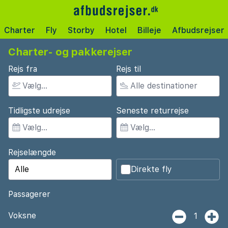
Charter
Fly
Storby
Hotel
Billeje
Afbudsrejser
Charter- og pakkerejser
Rejs fra
Rejs til
Tidligste udrejse
Seneste returrejse
Rejselængde
Direkte fly
Passagerer
Voksne
1