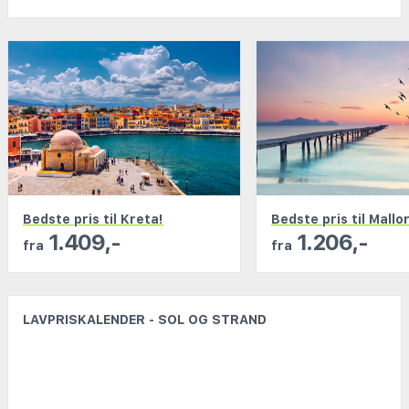
de største rejsebureauer og samler millioner af
tilbud ét sted. Uanset om du rejser alene, med
familien eller i en gruppe på op til ni personer,
finder du de bedste tilbud hos os.
Med vores smarte filtre er det nemt at finde netop
den rejse, der passer bedst til dine ønsker. Du kan
præcisere alt fra hotelstandard og beliggenhed til
afrejsetidspunkt, temperatur og andre kriterier, der
er vigtige for dig.
Bedste pris til Kreta!
Bedste pris til Mallo
Alle rejser, du finder hos os, bookes gennem
1.409,-
1.206,-
fra
fra
anerkendte rejseselskaber, som følger
pakkerejseloven og har stillet lovpligtig rejsegaranti.
På den måde kan du føle dig tryg hele vejen.
LAVPRISKALENDER - SOL OG STRAND
Vil du hellere sammensætte din egen ferie? I vores
flysøgning finder du både charter- og rutefly! I
vores hotelsøgning har vi tilbud fra alle de vigtigste
aktører på markedet.