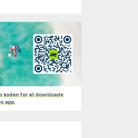
er. Du kan præcisere alt fra
ge for dig.
eloven og har stillet lovpligtig
efly! I vores hotelsøgning har vi
n koden for at downloade
es app.