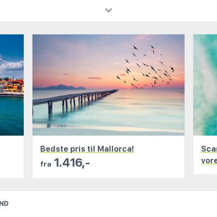
emt at finde netop den rejse, der passer bedst til dine ønsk
afrejsetidspunkt, temperatur og andre kriterier, der er vigti
okes gennem anerkendte rejseselskaber, som følger pakkerejs
føle dig tryg hele vejen.
en ferie? I vores flysøgning finder du både charter- og rut
er på markedet.
Bedste pris til Mallorca!
Sca
1.416,-
vor
fra
AND