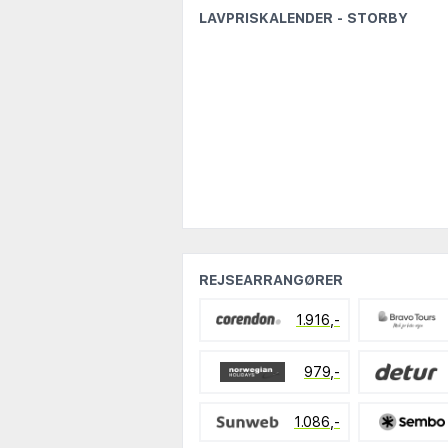
LAVPRISKALENDER - STORBY
REJSEARRANGØRER
1.916,-
979,-
1.086,-