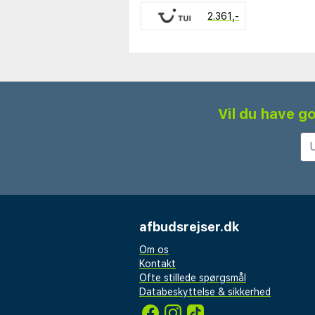
2.361,-
Vil du have go
afbudsrejser.dk
Om os
Kontakt
Ofte stillede spørgsmål
Databeskyttelse & sikkerhed