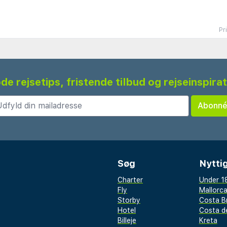
Pr
de rejsetips, fristende tilbud og rejseinspira
Søg
Nyttig
Charter
Under 18
Fly
Mallorc
Storby
Costa B
Hotel
Costa de
Billeje
Kreta