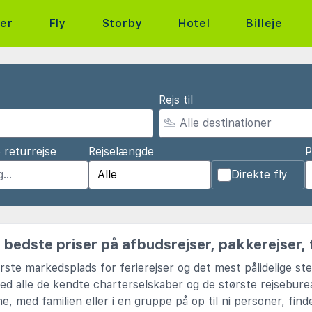
ter
Fly
Storby
Hotel
Billeje
Rejs til
 returrejse
Rejselængde
P
Direkte fly
bedste priser på afbudsrejser, pakkerejser, f
ste markedsplads for ferierejser og det mest pålidelige ste
ed alle de kendte charterselskaber og de største rejseburea
e, med familien eller i en gruppe på op til ni personer, find