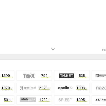
Pr
1.399,-
799,-
535,-
1.970,-
2.029,-
1.998,-
591,-
1.239,-
1.395,-