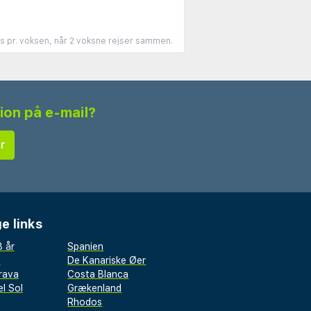
is pr. voksen, når 2 voksne rejser sammen.
tion på e-mail?
e links
 år
Spanien
a
De Kanariske Øer
rava
Costa Blanca
l Sol
Grækenland
Rhodos