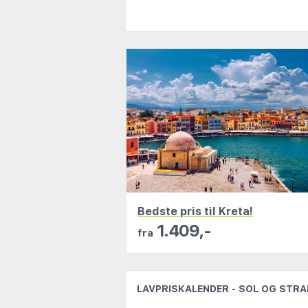
Med vores smarte filtre er det n
hotelstandard og beliggenhed til 
Alle rejser, du finder hos os, bo
rejsegaranti. På den måde kan du 
Vil du hellere sammensætte din eg
tilbud fra alle de vigtigste aktør
Bedste pris til Kreta!
1.409,-
fra
LAVPRISKALENDER - SOL OG STR