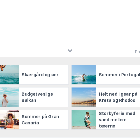
Pr
Skærgård og øer
Sommer i Portuga
Budgetvenlige
Helt ned i gear på
Balkan
Kreta og Rhodos
Storbyferie med
Sommer på Gran
sand mellem
Canaria
tæerne