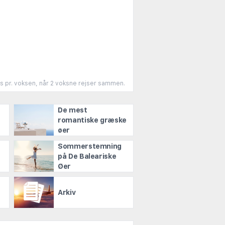
is pr. voksen, når 2 voksne rejser sammen.
De mest
l
romantiske græske
øer
Sommerstemning
på De Baleariske
Øer
Arkiv