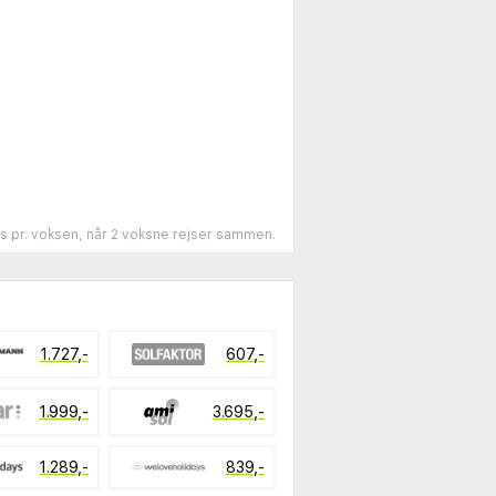
is pr. voksen, når 2 voksne rejser sammen.
1.727,-
607,-
1.999,-
3.695,-
1.289,-
839,-