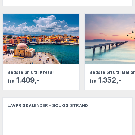
de største rejsebureauer og samler millioner af
tilbud ét sted. Uanset om du rejser alene, med
familien eller i en gruppe på op til ni personer,
finder du de bedste tilbud hos os.
Med vores smarte filtre er det nemt at finde netop
den rejse, der passer bedst til dine ønsker. Du kan
præcisere alt fra hotelstandard og beliggenhed til
afrejsetidspunkt, temperatur og andre kriterier, der
er vigtige for dig.
Bedste pris til Kreta!
Bedste pris til Mallo
Alle rejser, du finder hos os, bookes gennem
1.409,-
1.352,-
fra
fra
anerkendte rejseselskaber, som følger
pakkerejseloven og har stillet lovpligtig rejsegaranti.
På den måde kan du føle dig tryg hele vejen.
LAVPRISKALENDER - SOL OG STRAND
Vil du hellere sammensætte din egen ferie? I vores
flysøgning finder du både charter- og rutefly! I
vores hotelsøgning har vi tilbud fra alle de vigtigste
aktører på markedet.