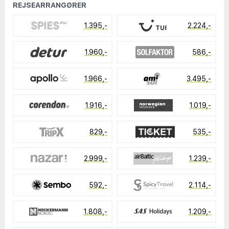
REJSEARRANGØRER
1.395,-
2.224,-
1.960,-
586,-
1.966,-
3.495,-
1.916,-
1.019,-
829,-
535,-
2.999,-
1.239,-
592,-
2.114,-
1.808,-
1.209,-