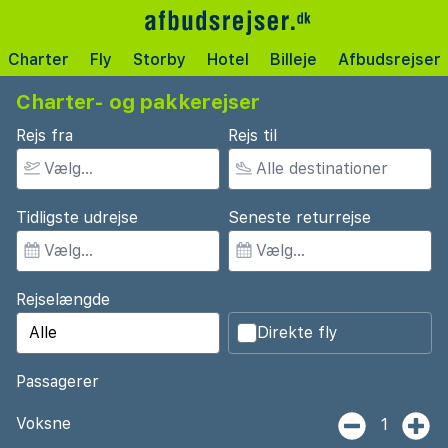
Charter
Fly
Storby
Hotel
Billeje
Afbudsrejser
Charter- og pakkerejser
Rejs fra
Rejs til
Tidligste udrejse
Seneste returrejse
Rejselængde
Direkte fly
Passagerer
Voksne
1