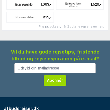
1.063,-
1.529,-
839,-
Pris pr. voksen, når 2 voksne rejser sammen.
Vil du have gode rejsetips, fristende
tilbud og rejseinspiration på e-mail?
afbudsrejser.dk