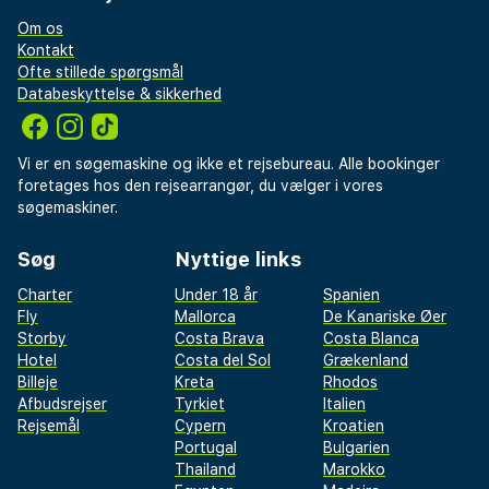
Om os
Kontakt
Ofte stillede spørgsmål
Databeskyttelse & sikkerhed
Vi er en søgemaskine og ikke et rejsebureau. Alle bookinger
foretages hos den rejsearrangør, du vælger i vores
søgemaskiner.
Søg
Nyttige links
Charter
Under 18 år
Spanien
Fly
Mallorca
De Kanariske Øer
Storby
Costa Brava
Costa Blanca
Hotel
Costa del Sol
Grækenland
Billeje
Kreta
Rhodos
Afbudsrejser
Tyrkiet
Italien
Rejsemål
Cypern
Kroatien
Portugal
Bulgarien
Thailand
Marokko