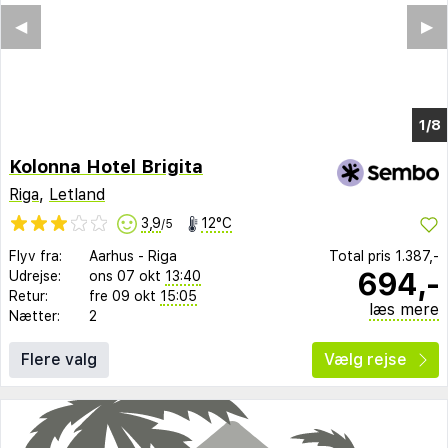
Kolonna Hotel Brigita
Riga
,
Letland
3,9
12°C
/5
Flyv fra:
Aarhus
-
Riga
Total pris
1.387,-
694,-
Udrejse:
ons 07 okt
13:40
Retur:
fre 09 okt
15:05
læs mere
Nætter:
2
Flere valg
Vælg rejse