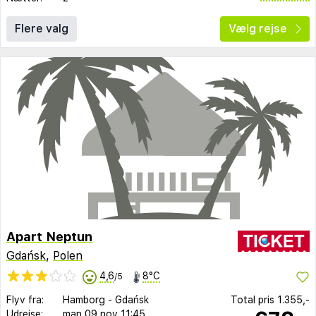
Flere valg
Vælg rejse
Apart Neptun
Gdańsk
,
Polen
4,6
8°C
/5
Flyv fra:
Hamborg
-
Gdańsk
Total pris
1.355,-
Udrejse:
man 09 nov
11:45