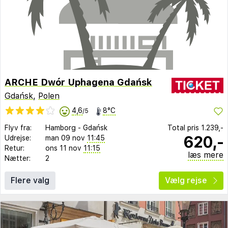
ARCHE Dwór Uphagena Gdańsk
Gdańsk
,
Polen
4,6
8°C
/5
Flyv fra:
Hamborg
-
Gdańsk
Total pris
1.239,-
620,-
Udrejse:
man 09 nov
11:45
Retur:
ons 11 nov
11:15
læs mere
Nætter:
2
Flere valg
Vælg rejse