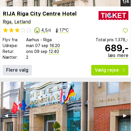
1/4
RIJA Riga City Centre Hotel
Riga
,
Letland
4,5
17°C
/5
Flyv fra:
Aarhus
-
Riga
Total pris
1.378,-
689,-
Udrejse:
man 07 sep
16:20
Retur:
ons 09 sep
12:40
læs mere
Nætter:
2
Flere valg
Vælg rejse
◀︎
▶︎