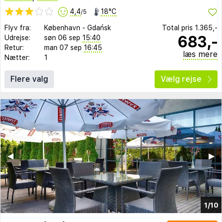
4,4
18°C
/5
Flyv fra:
København
-
Gdańsk
Total pris
1.365,-
683,-
Udrejse:
søn 06 sep
15:40
Retur:
man 07 sep
16:45
læs mere
Nætter:
1
Flere valg
Vælg rejse
◀︎
▶︎
1/10