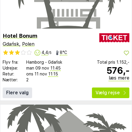
Hotel Bonum
Gdańsk
,
Polen
4,4
8°C
/5
Flyv fra:
Hamborg
-
Gdańsk
Total pris
1.152,-
576,-
Udrejse:
man 09 nov
11:45
Retur:
ons 11 nov
11:15
læs mere
Nætter:
2
Flere valg
Vælg rejse