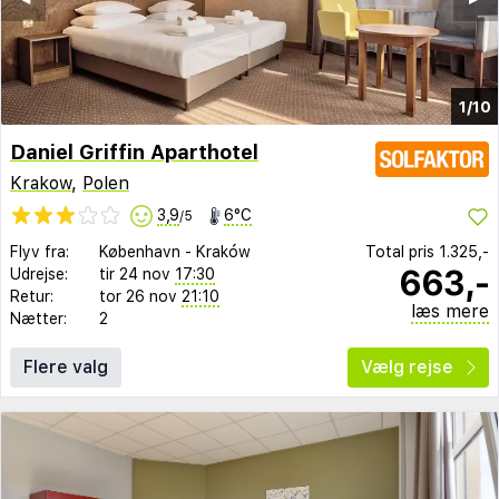
1/10
Daniel Griffin Aparthotel
Krakow
,
Polen
3,9
6°C
/5
Flyv fra:
København
-
Kraków
Total pris
1.325,-
663,-
Udrejse:
tir 24 nov
17:30
Retur:
tor 26 nov
21:10
læs mere
Nætter:
2
Flere valg
Vælg rejse