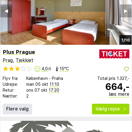
◀︎
▶︎
1/10
Plus Prague
Prag
,
Tjekkiet
4,0
15°C
/5
Flyv fra:
København
-
Praha
Total pris
1.327,-
664,-
Udrejse:
man 05 okt
11:10
Retur:
ons 07 okt
17:20
læs mere
Nætter:
2
Flere valg
Vælg rejse