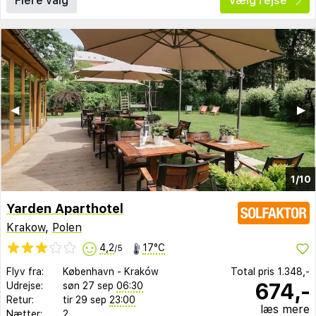
Flere valg
Vælg rejse
◀︎
▶︎
1/10
Yarden Aparthotel
Krakow
,
Polen
4,2
17°C
/5
Flyv fra:
København
-
Kraków
Total pris
1.348,-
674,-
Udrejse:
søn 27 sep
06:30
Retur:
tir 29 sep
23:00
læs mere
Nætter:
2