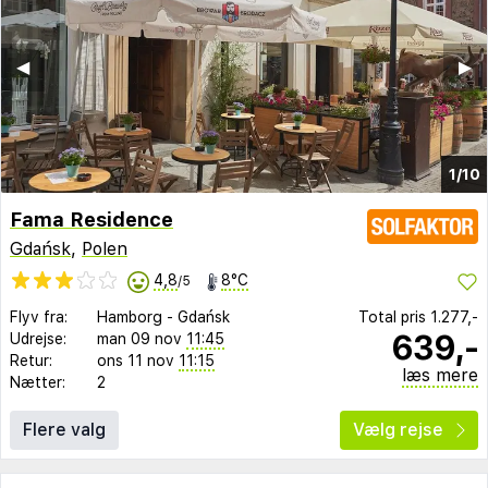
◀︎
▶︎
1/10
Fama Residence
Gdańsk
,
Polen
4,8
8°C
/5
Flyv fra:
Hamborg
-
Gdańsk
Total pris
1.277,-
639,-
Udrejse:
man 09 nov
11:45
Retur:
ons 11 nov
11:15
læs mere
Nætter:
2
Flere valg
Vælg rejse