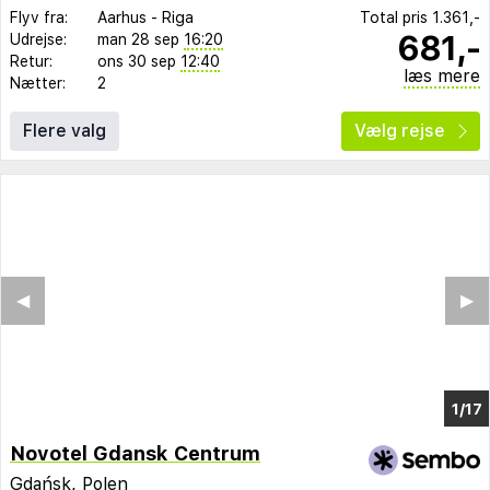
Flyv fra:
Aarhus
-
Riga
Total pris
1.361,-
681,-
Udrejse:
man 28 sep
16:20
Retur:
ons 30 sep
12:40
læs mere
Nætter:
2
Flere valg
Vælg rejse
◀︎
▶︎
1/9
Novotel Gdansk Centrum
Gdańsk
,
Polen