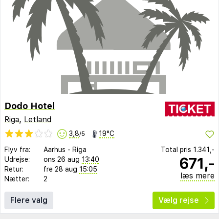
Dodo Hotel
Riga
,
Letland
3,8
19°C
/5
Flyv fra:
Aarhus
-
Riga
Total pris
1.341,-
671,-
Udrejse:
ons 26 aug
13:40
Retur:
fre 28 aug
15:05
læs mere
Nætter:
2
Flere valg
Vælg rejse