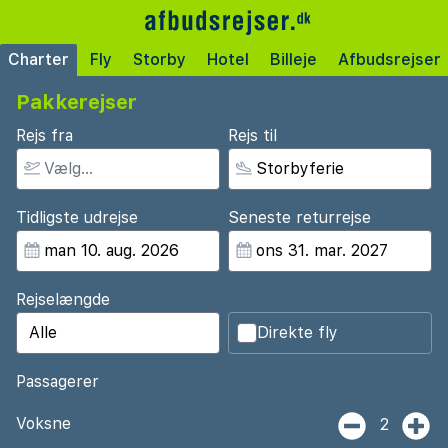
Charter
Fly
Storby
Hotel
Billeje
Afbudsrejser
Pakkerejser
Rejs fra
Rejs til
Tidligste udrejse
Seneste returrejse
Rejselængde
Direkte fly
Passagerer
Voksne
2