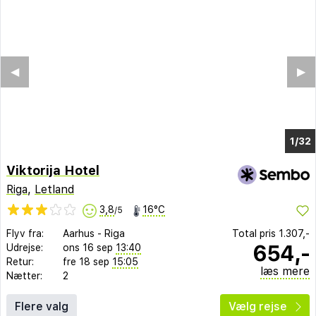
◀︎
▶︎
1/25
Viktorija Hotel
Riga
,
Letland
3,8
16°C
/5
Flyv fra:
Aarhus
-
Riga
Total pris
1.307,-
654,-
Udrejse:
ons 16 sep
13:40
Retur:
fre 18 sep
15:05
læs mere
Nætter:
2
Flere valg
Vælg rejse