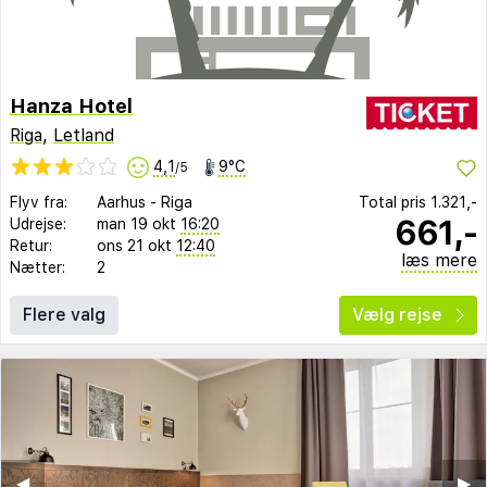
Hanza Hotel
Riga
,
Letland
4,1
9°C
/5
Flyv fra:
Aarhus
-
Riga
Total pris
1.321,-
661,-
Udrejse:
man 19 okt
16:20
Retur:
ons 21 okt
12:40
læs mere
Nætter:
2
Flere valg
Vælg rejse
◀︎
▶︎