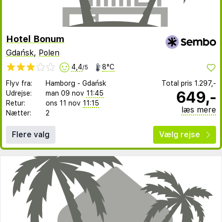
Hotel Bonum
Gdańsk
,
Polen
4,4
8°C
/5
Flyv fra:
Hamborg
-
Gdańsk
Total pris
1.297,-
649,-
Udrejse:
man 09 nov
11:45
Retur:
ons 11 nov
11:15
læs mere
Nætter:
2
Flere valg
Vælg rejse