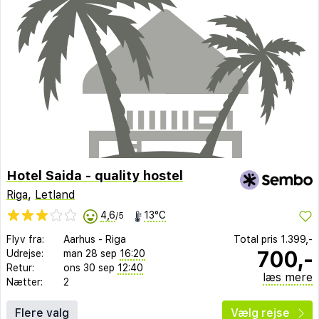
Hotel Saida - quality hostel
Riga
,
Letland
4,6
13°C
/5
Flyv fra:
Aarhus
-
Riga
Total pris
1.399,-
700,-
Udrejse:
man 28 sep
16:20
Retur:
ons 30 sep
12:40
læs mere
Nætter:
2
Flere valg
Vælg rejse