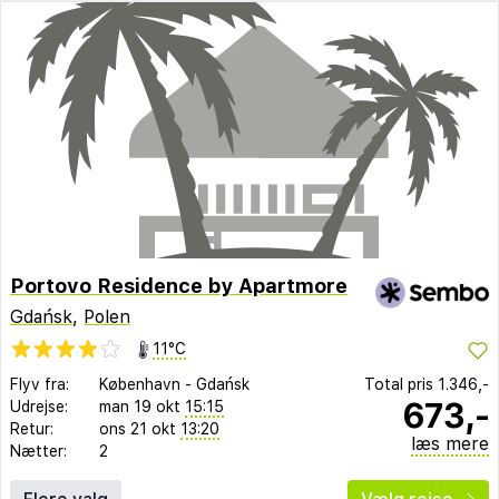
Portovo Residence by Apartmore
Gdańsk
,
Polen
11°C
Flyv fra:
København
-
Gdańsk
Total pris
1.346,-
673,-
Udrejse:
man 19 okt
15:15
Retur:
ons 21 okt
13:20
læs mere
Nætter:
2