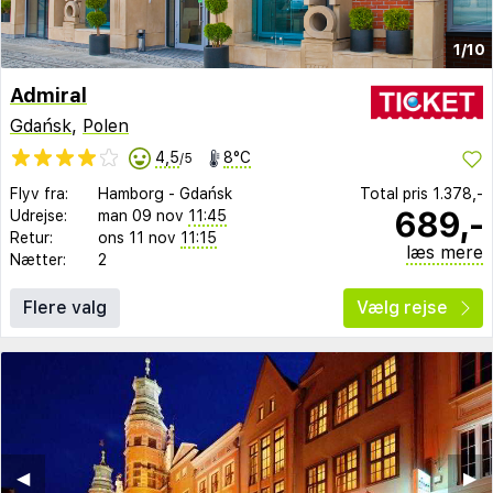
1/10
Admiral
Gdańsk
,
Polen
4,5
8°C
/5
Flyv fra:
Hamborg
-
Gdańsk
Total pris
1.378,-
689,-
Udrejse:
man 09 nov
11:45
Retur:
ons 11 nov
11:15
læs mere
Nætter:
2
Flere valg
Vælg rejse
◀︎
▶︎