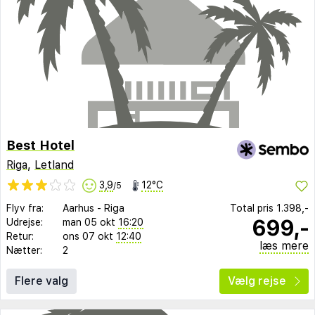
Best Hotel
Riga
,
Letland
3,9
12°C
/5
Flyv fra:
Aarhus
-
Riga
Total pris
1.398,-
699,-
Udrejse:
man 05 okt
16:20
Retur:
ons 07 okt
12:40
læs mere
Nætter:
2
Flere valg
Vælg rejse