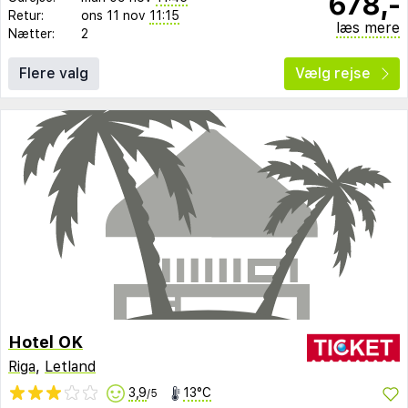
678,-
Retur:
ons 11 nov
11:15
læs mere
Nætter:
2
Flere valg
Vælg rejse
Hotel OK
Riga
,
Letland
3,9
13°C
/5