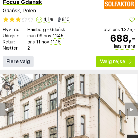
Focus Gdansk
Gdańsk
,
Polen
4,1
8°C
/5
Flyv fra:
Hamborg
-
Gdańsk
Total pris
1.375,-
688,-
Udrejse:
man 09 nov
11:45
Retur:
ons 11 nov
11:15
læs mere
Nætter:
2
Flere valg
Vælg rejse
◀︎
▶︎