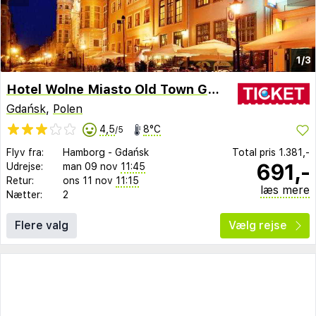
1/3
Hotel Wolne Miasto Old Town Gdansk
Gdańsk
,
Polen
4,5
8°C
/5
Flyv fra:
Hamborg
-
Gdańsk
Total pris
1.381,-
691,-
Udrejse:
man 09 nov
11:45
Retur:
ons 11 nov
11:15
læs mere
Nætter:
2
Flere valg
Vælg rejse