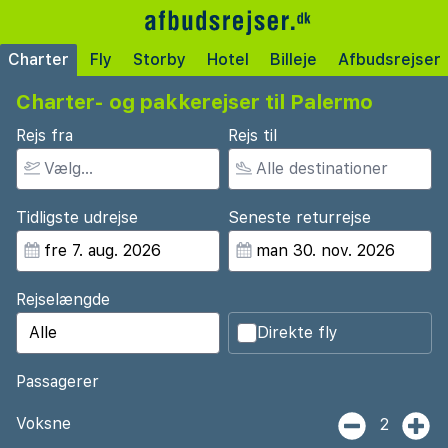
Charter
Fly
Storby
Hotel
Billeje
Afbudsrejser
Charter- og pakkerejser til Palermo
Rejs fra
Rejs til
Tidligste udrejse
Seneste returrejse
Rejselængde
Direkte fly
Passagerer
Voksne
2