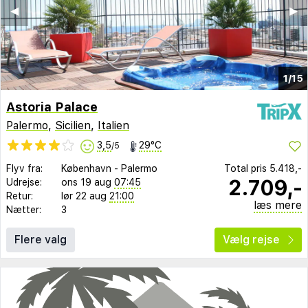
◀︎
▶︎
1/15
Astoria Palace
Palermo
,
Sicilien
,
Italien
3,5
29°C
/5
Flyv fra:
København
-
Palermo
Total pris
5.418,-
2.709,-
Udrejse:
ons 19 aug
07:45
Retur:
lør 22 aug
21:00
læs mere
Nætter:
3
Flere valg
Vælg rejse