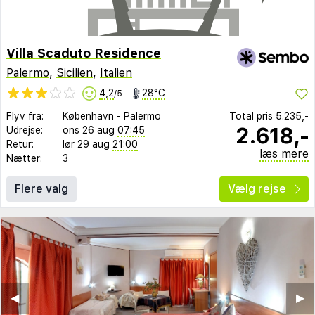
Villa Scaduto Residence
Palermo
,
Sicilien
,
Italien
4,2
28°C
/5
Flyv fra:
København
-
Palermo
Total pris
5.235,-
2.618,-
Udrejse:
ons 26 aug
07:45
Retur:
lør 29 aug
21:00
læs mere
Nætter:
3
Flere valg
Vælg rejse
◀︎
▶︎