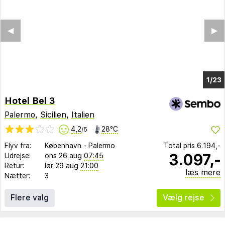
◀︎
▶︎
1/16
Hotel Bel 3
Palermo
,
Sicilien
,
Italien
4,2
28°C
/5
Flyv fra:
København
-
Palermo
Total pris
6.194,-
3.097,-
Udrejse:
ons 26 aug
07:45
Retur:
lør 29 aug
21:00
læs mere
Nætter:
3
Flere valg
Vælg rejse