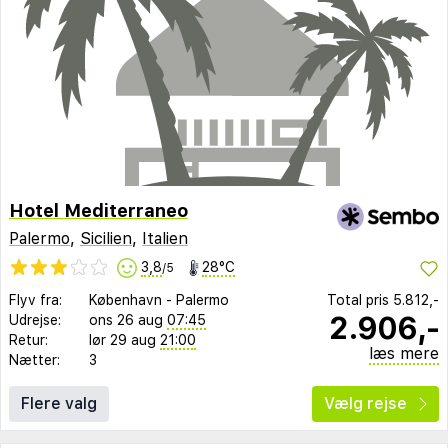
Hotel Mediterraneo
Palermo
,
Sicilien
,
Italien
3,8
28°C
/5
Flyv fra:
København
-
Palermo
Total pris
5.812,-
2.906,-
Udrejse:
ons 26 aug
07:45
Retur:
lør 29 aug
21:00
læs mere
Nætter:
3
Flere valg
Vælg rejse