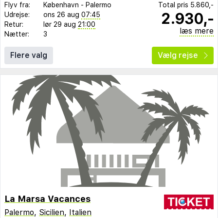
Flyv fra:
København
-
Palermo
Total pris
5.860,-
2.930,-
Udrejse:
ons 26 aug
07:45
Retur:
lør 29 aug
21:00
læs mere
Nætter:
3
Flere valg
Vælg rejse
La Marsa Vacances
Palermo
,
Sicilien
,
Italien