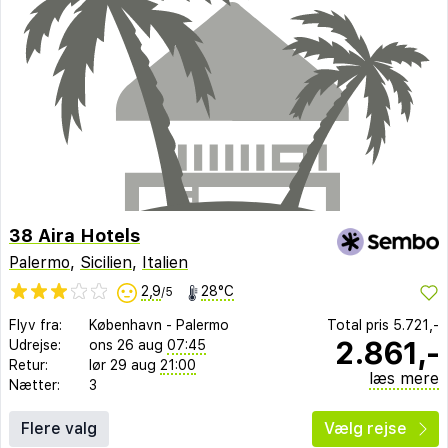
38 Aira Hotels
Palermo
,
Sicilien
,
Italien
2,9
28°C
/5
Flyv fra:
København
-
Palermo
Total pris
5.721,-
2.861,-
Udrejse:
ons 26 aug
07:45
Retur:
lør 29 aug
21:00
læs mere
Nætter:
3
Flere valg
Vælg rejse