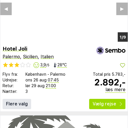
◀︎
▶︎
1/2
Hotel Joli
Palermo
,
Sicilien
,
Italien
3,9
28°C
/5
Flyv fra:
København
-
Palermo
Total pris
5.783,-
2.892,-
Udrejse:
ons 26 aug
07:45
Retur:
lør 29 aug
21:00
læs mere
Nætter:
3
Flere valg
Vælg rejse