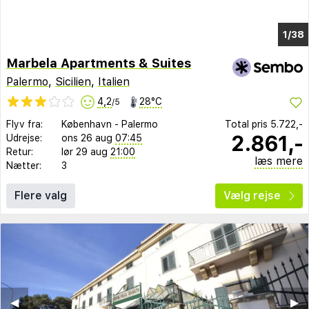
1/31
Marbela Apartments & Suites
Palermo
,
Sicilien
,
Italien
4,2
28°C
/5
Flyv fra:
København
-
Palermo
Total pris
5.722,-
2.861,-
Udrejse:
ons 26 aug
07:45
Retur:
lør 29 aug
21:00
læs mere
Nætter:
3
Flere valg
Vælg rejse
◀︎
▶︎