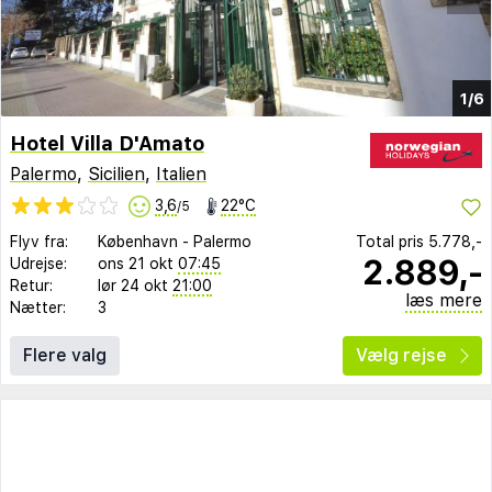
1/6
Hotel Villa D'Amato
Palermo
,
Sicilien
,
Italien
3,6
22°C
/5
Flyv fra:
København
-
Palermo
Total pris
5.778,-
2.889,-
Udrejse:
ons 21 okt
07:45
Retur:
lør 24 okt
21:00
læs mere
Nætter:
3
Flere valg
Vælg rejse