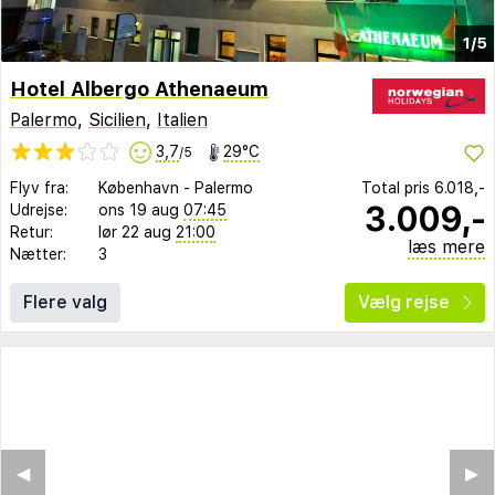
1/5
Hotel Albergo Athenaeum
Palermo
,
Sicilien
,
Italien
3,7
29°C
/5
Flyv fra:
København
-
Palermo
Total pris
6.018,-
3.009,-
Udrejse:
ons 19 aug
07:45
Retur:
lør 22 aug
21:00
læs mere
Nætter:
3
Flere valg
Vælg rejse
◀︎
▶︎