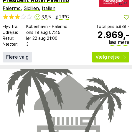
President Hotel Palermo
Palermo
,
Sicilien
,
Italien
3,9
29°C
/5
Flyv fra:
København
-
Palermo
Total pris
5.938,-
2.969,-
Udrejse:
ons 19 aug
07:45
Retur:
lør 22 aug
21:00
læs mere
Nætter:
3
Flere valg
Vælg rejse