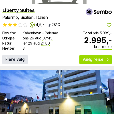
Liberty Suites
Palermo
,
Sicilien
,
Italien
4,5
28°C
/5
Flyv fra:
København
-
Palermo
Total pris
5.989,-
2.995,-
Udrejse:
ons 26 aug
07:45
Retur:
lør 29 aug
21:00
læs mere
Nætter:
3
Flere valg
Vælg rejse
◀︎
▶︎