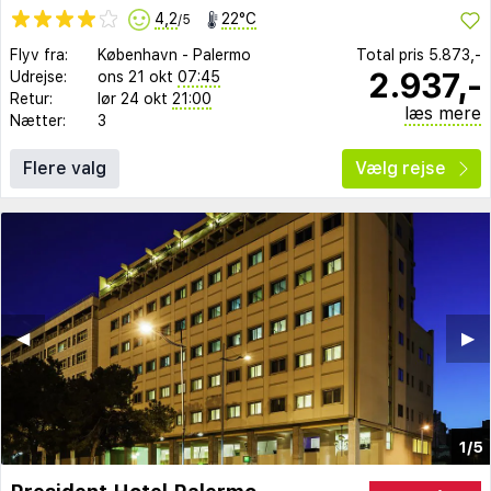
4,2
22°C
/5
Flyv fra:
København
-
Palermo
Total pris
5.873,-
2.937,-
Udrejse:
ons 21 okt
07:45
Retur:
lør 24 okt
21:00
læs mere
Nætter:
3
Flere valg
Vælg rejse
◀︎
▶︎
1/5