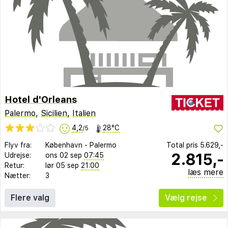
Hotel d'Orleans
Palermo
,
Sicilien
,
Italien
4,2
28°C
/5
Flyv fra:
København
-
Palermo
Total pris
5.629,-
2.815,-
Udrejse:
ons 02 sep
07:45
Retur:
lør 05 sep
21:00
læs mere
Nætter:
3
Flere valg
Vælg rejse