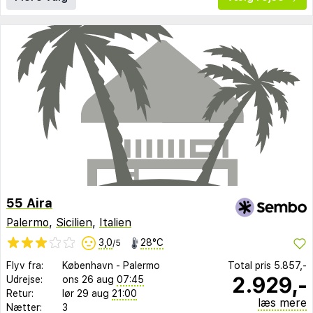
55 Aira
Palermo
,
Sicilien
,
Italien
3,0
28°C
/5
Flyv fra:
København
-
Palermo
Total pris
5.857,-
2.929,-
Udrejse:
ons 26 aug
07:45
Retur:
lør 29 aug
21:00
læs mere
Nætter:
3