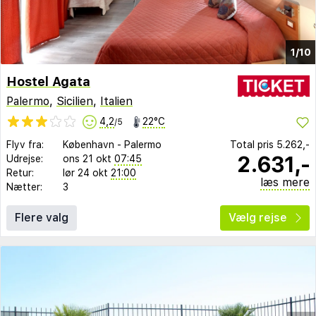
1/10
Hostel Agata
Palermo
,
Sicilien
,
Italien
4,2
22°C
/5
Flyv fra:
København
-
Palermo
Total pris
5.262,-
2.631,-
Udrejse:
ons 21 okt
07:45
Retur:
lør 24 okt
21:00
læs mere
Nætter:
3
Flere valg
Vælg rejse