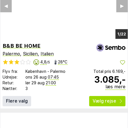
◀︎
▶︎
1/16
B&B BE HOME
Palermo
,
Sicilien
,
Italien
4,8
28°C
/5
Flyv fra:
København
-
Palermo
Total pris
6.169,-
3.085,-
Udrejse:
ons 26 aug
07:45
Retur:
lør 29 aug
21:00
læs mere
Nætter:
3
Flere valg
Vælg rejse