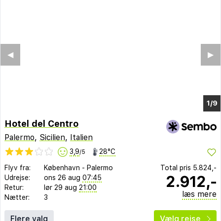
◀︎
▶︎
1/3
Hotel del Centro
Palermo
,
Sicilien
,
Italien
3,9
28°C
/5
Flyv fra:
København
-
Palermo
Total pris
5.824,-
2.912,-
Udrejse:
ons 26 aug
07:45
Retur:
lør 29 aug
21:00
læs mere
Nætter:
3
Flere valg
Vælg rejse