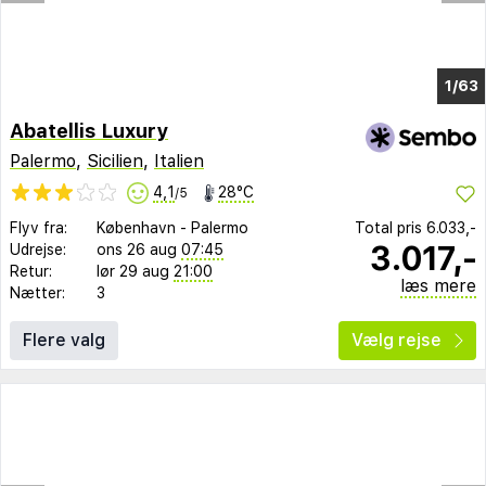
1/56
Abatellis Luxury
Palermo
,
Sicilien
,
Italien
4,1
28°C
/5
Flyv fra:
København
-
Palermo
Total pris
6.033,-
3.017,-
Udrejse:
ons 26 aug
07:45
Retur:
lør 29 aug
21:00
læs mere
Nætter:
3
Flere valg
Vælg rejse