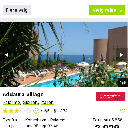
Flere valg
Vælg rejse
◀︎
▶︎
1/5
Addaura Village
Palermo
,
Sicilien
,
Italien
3,9
27°C
/5
Flyv fra:
København
-
Palermo
Total pris
5.858,-
2.929,-
Udrejse:
ons 09 sep
07:45