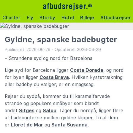
Charter
Fly
Storby
Hotel
Billeje
Afbudsrejser
Gyldne, spanske badebugter
Publiceret: 2026-06-29 - Opdateret: 2026-06-29
– Strandene syd og nord for Barcelona
Lige syd for Barcelona ligger
Costa Dorada
, og nord
for byen ligger
Costa Brava
. Hvilken kyststrækning
eller badeby du vælger, er en smagssag.
Rejser du sydpå, kommer du til karamelfarvede
strande og populære småbyer som blandt
andet
Sitges
og
Salou
. Tager du nordpå, ligger flere
af badebugterne mellem gyldne klipper. To af dem
er
Lloret de Mar
og
Santa Susanna
.