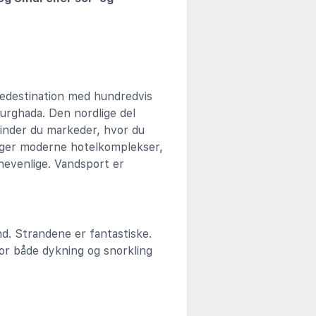
riedestination med hundredvis
urghada. Den nordlige del
finder du markeder, hvor du
igger moderne hotelkomplekser,
rnevenlige. Vandsport er
d. Strandene er fantastiske.
for både dykning og snorkling