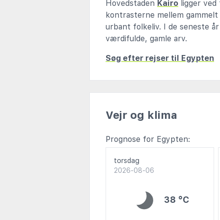
Hovedstaden
Kairo
ligger ved 
kontrasterne mellem gammelt og
urbant folkeliv. I de seneste å
værdifulde, gamle arv.
Søg efter rejser til Egypten
Vejr og klima
Prognose for Egypten:
torsdag
2026-08-06
38 °C