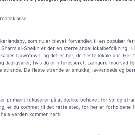
rdensklasse.
skerlandsby, som nu er blevet forvandlet til en populær fe
Sharm el-Sheikh er der en større andel lokalbefolkning i H
kaldes Downtown, og det er her, de fleste lokale bor. Her 
g dagligvarer, hvis du er interesseret. Længere mod syd l
ate strande. De fleste strande er smukke, lavvandede og bø
er primært fokuserer på at dække behovet for sol og stran
ing, er du kommet til det rette sted, for her er forholdene 
hele verden kommer hertil.