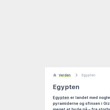
Verden
Egypten
Egypten
Egypten
er landet med nogle
pyramiderne og sfinxen i Giz
meget at byde på – fra storby