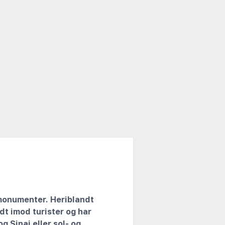
monumenter. Heriblandt
dt imod turister og har
g Sinai eller sol- og