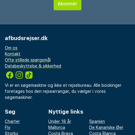
afbudsrejser.dk
Om os
Kontakt
Ofte stillede spørgsmål
Databeskyttelse & sikkerhed
Vi er en søgemaskine og ikke et rejsebureau. Alle bookinger
foretages hos den rejsearrangør, du vælger i vores
søgemaskiner.
Søg
Nyttige links
Charter
Under 18 år
Spanien
Fly
Mallorca
De Kanariske Øer
Storby
Costa Brava
Costa Blanca