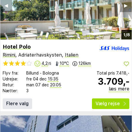
◀︎
▶︎
1/8
Hotel Polo
Rimini
, Adriaterhavskysten,
Italien
4,2
10°C
126km
/5
Flyv fra:
Billund
-
Bologna
Total pris
7.418,-
3.709,-
Udrejse:
fre 04 dec
15:35
Retur:
man 07 dec
20:05
læs mere
Nætter:
3
Flere valg
Vælg rejse