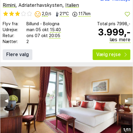
Rimini
, Adriaterhavskysten,
Italien
2,0
21°C
117km
/5
Flyv fra:
Billund
-
Bologna
Total pris
7.998,-
3.999,-
Udrejse:
man 05 okt
15:40
Retur:
ons 07 okt
20:05
læs mere
Nætter:
2
Flere valg
Vælg rejse
◀︎
▶︎
1/11