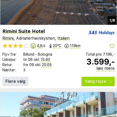
1/8
Rimini Suite Hotel
Rimini
, Adriaterhavskysten,
Italien
4,6
20°C
119km
/5
Flyv fra:
Billund
-
Bologna
Total pris
7.198,-
3.599,-
Udrejse:
tir 06 okt
15:40
Retur:
fre 09 okt
20:05
læs mere
Nætter:
3
Flere valg
Vælg rejse