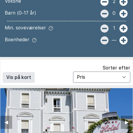
Voksne
2
Barn (0-17 år)
0
Min. soveværelser
1
Boenheder
—
Sorter efter
Vis på kort
◀︎
▶︎