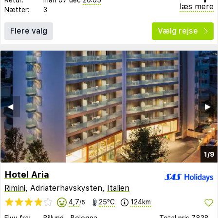
læs mere
Nætter:
3
Flere valg
Vælg rejse
◀︎
▶︎
1/9
Hotel Aria
Rimini
, Adriaterhavskysten,
Italien
4,7
25°C
124km
/5
Flyv fra:
Billund
-
Bologna
Total pris
7.838,-