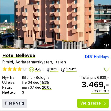
◀︎
▶︎
1/7
Hotel Bellevue
Rimini
, Adriaterhavskysten,
Italien
4,4
10°C
126km
/5
Flyv fra:
Billund
-
Bologna
Total pris
6.938,-
3.469,-
Udrejse:
fre 04 dec
15:35
Retur:
man 07 dec
20:05
læs mere
Nætter:
3
Flere valg
Vælg rejse