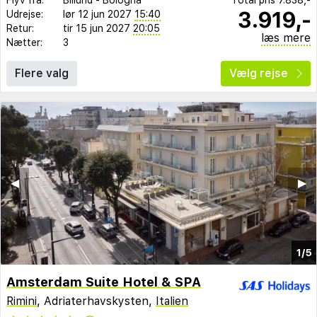
3.919,-
Udrejse:
lør 12 jun 2027
15:40
Retur:
tir 15 jun 2027
20:05
læs mere
Nætter:
3
Flere valg
Vælg rejse
◀︎
▶︎
1/5
Amsterdam Suite Hotel & SPA
Rimini
, Adriaterhavskysten,
Italien