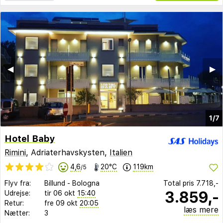
◀︎
▶︎
1/7
Hotel Baby
Rimini
, Adriaterhavskysten,
Italien
4,6
20°C
119km
/5
Flyv fra:
Billund
-
Bologna
Total pris
7.718,-
3.859,-
Udrejse:
tir 06 okt
15:40
Retur:
fre 09 okt
20:05
læs mere
Nætter:
3