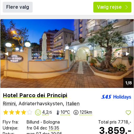
Flere valg
Vælg rejse
◀︎
▶︎
1/8
Hotel Parco dei Principi
Rimini
, Adriaterhavskysten,
Italien
4,2
10°C
125km
/5
Flyv fra:
Billund
-
Bologna
Total pris
7.718,-
3.859,-
Udrejse:
fre 04 dec
15:35
Retur:
man 07 dec
20:05