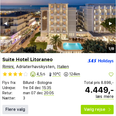
◀︎
▶︎
1/8
Suite Hotel Litoraneo
Rimini
, Adriaterhavskysten,
Italien
4,5
10°C
124km
/5
Flyv fra:
Billund
-
Bologna
Total pris
8.898,-
4.449,-
Udrejse:
fre 04 dec
15:35
Retur:
man 07 dec
20:05
læs mere
Nætter:
3
Flere valg
Vælg rejse