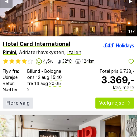
◀︎
▶︎
1/7
Hotel Card International
Rimini
, Adriaterhavskysten,
Italien
4,5
32°C
124km
/5
Flyv fra:
Billund
-
Bologna
Total pris
6.738,-
3.369,-
Udrejse:
ons 12 aug
15:40
Retur:
fre 14 aug
20:05
læs mere
Nætter:
2
Flere valg
Vælg rejse