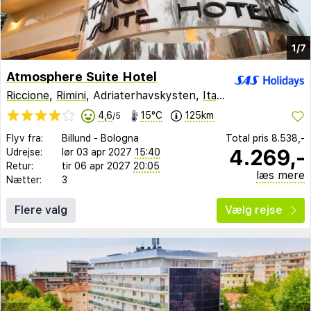
1/7
Atmosphere Suite Hotel
Riccione
,
Rimini
, Adriaterhavskysten,
Italien
4,6
15°C
125km
/5
Flyv fra:
Billund
-
Bologna
Total pris
8.538,-
4.269,-
Udrejse:
lør 03 apr 2027
15:40
Retur:
tir 06 apr 2027
20:05
læs mere
Nætter:
3
Flere valg
Vælg rejse