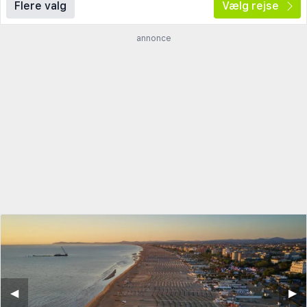
Flere valg
Vælg rejse
annonce
◀︎
▶︎