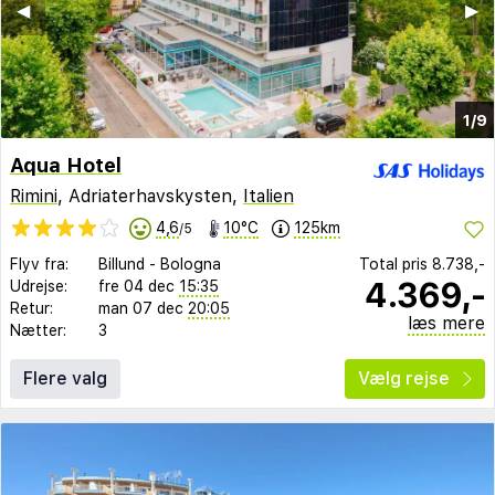
◀︎
▶︎
1/9
Aqua Hotel
Rimini
, Adriaterhavskysten,
Italien
4,6
10°C
125km
/5
Flyv fra:
Billund
-
Bologna
Total pris
8.738,-
4.369,-
Udrejse:
fre 04 dec
15:35
Retur:
man 07 dec
20:05
læs mere
Nætter:
3
Flere valg
Vælg rejse