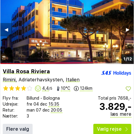
◀︎
▶︎
1/12
Villa Rosa Riviera
Rimini
, Adriaterhavskysten,
Italien
4,4
10°C
124km
/5
Flyv fra:
Billund
-
Bologna
Total pris
7.658,-
3.829,-
Udrejse:
fre 04 dec
15:35
Retur:
man 07 dec
20:05
læs mere
Nætter:
3
Flere valg
Vælg rejse