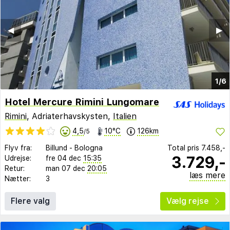
◀︎
▶︎
1/6
Hotel Mercure Rimini Lungomare
Rimini
, Adriaterhavskysten,
Italien
4,5
10°C
126km
/5
Flyv fra:
Billund
-
Bologna
Total pris
7.458,-
3.729,-
Udrejse:
fre 04 dec
15:35
Retur:
man 07 dec
20:05
læs mere
Nætter:
3
Flere valg
Vælg rejse