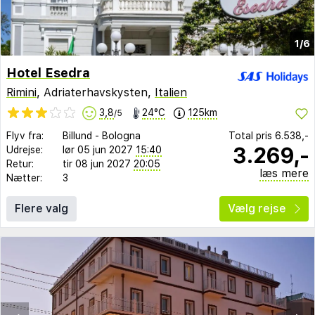
1/6
Hotel Esedra
Rimini
, Adriaterhavskysten,
Italien
3,8
24°C
125km
/5
Flyv fra:
Billund
-
Bologna
Total pris
6.538,-
3.269,-
Udrejse:
lør 05 jun 2027
15:40
Retur:
tir 08 jun 2027
20:05
læs mere
Nætter:
3
Flere valg
Vælg rejse