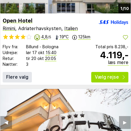
1/10
Open Hotel
Rimini
, Adriaterhavskysten,
Italien
4,8
19°C
125km
/5
Flyv fra:
Billund
-
Bologna
Total pris
8.238,-
4.119,-
Udrejse:
lør 17 okt
15:40
Retur:
tir 20 okt
20:05
læs mere
Nætter:
3
Flere valg
Vælg rejse
◀︎
▶︎