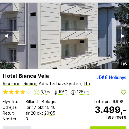
◀︎
▶︎
1/6
Hotel Bianca Vela
Riccione
,
Rimini
, Adriaterhavskysten,
Italien
3,7
19°C
125km
/5
Flyv fra:
Billund
-
Bologna
Total pris
6.998,-
3.499,-
Udrejse:
lør 17 okt
15:40
Retur:
tir 20 okt
20:05
læs mere
Nætter:
3