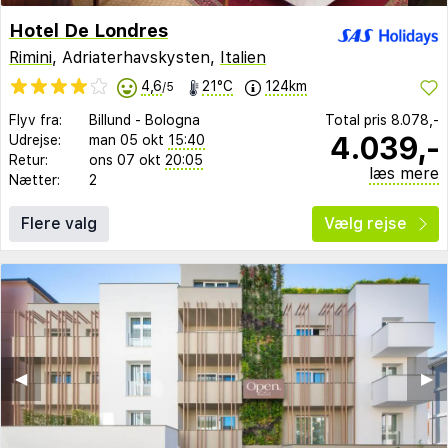
Hotel De Londres
Rimini
, Adriaterhavskysten,
Italien
4,6
21°C
124km
/5
Flyv fra:
Billund
-
Bologna
Total pris
8.078,-
4.039,-
Udrejse:
man 05 okt
15:40
Retur:
ons 07 okt
20:05
læs mere
Nætter:
2
Flere valg
Vælg rejse
◀︎
▶︎