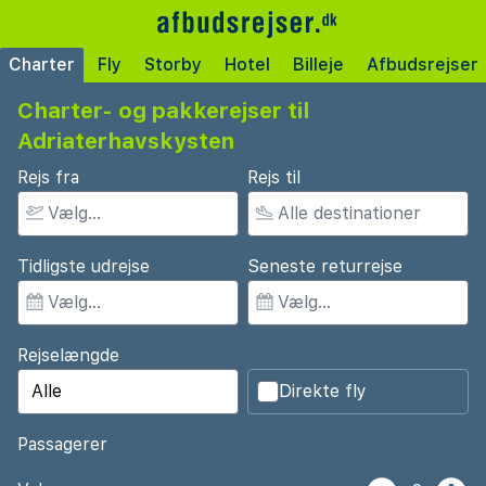
Charter
Fly
Storby
Hotel
Billeje
Afbudsrejser
Charter- og pakkerejser til
Adriaterhavskysten
Rejs fra
Rejs til
Tidligste udrejse
Seneste returrejse
Rejselængde
Direkte fly
Passagerer