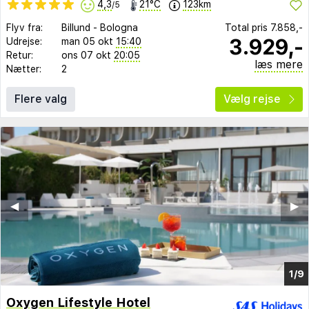
4,3
21°C
123km
/5
Flyv fra:
Billund
-
Bologna
Total pris
7.858,-
3.929,-
Udrejse:
man 05 okt
15:40
Retur:
ons 07 okt
20:05
læs mere
Nætter:
2
Flere valg
Vælg rejse
◀︎
▶︎
1/9
Oxygen Lifestyle Hotel