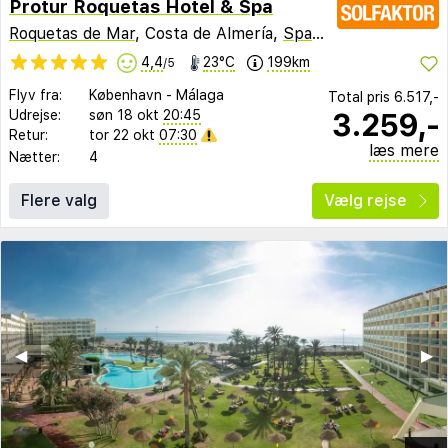
Protur Roquetas Hotel & Spa
Roquetas de Mar
, Costa de Almería,
Spanien
4,4
23°C
199km
/5
Flyv fra:
København
-
Málaga
Total pris
6.517,-
3.259,-
Udrejse:
søn 18 okt
20:45
Retur:
tor 22 okt
07:30
læs mere
Nætter:
4
Flere valg
Vælg rejse
◀︎
▶︎