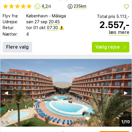
4,2
235km
/5
Flyv fra:
København
-
Málaga
Total pris
5.113,-
2.557,-
Udrejse:
søn 27 sep
20:45
Retur:
tor 01 okt
07:30
læs mere
Nætter:
4
Flere valg
Vælg rejse
◀︎
▶︎
1/10