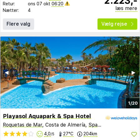
2.223,-
Retur:
ons 07 okt
06:20
læs mere
Nætter:
4
Flere valg
Vælg rejse
◀︎
▶︎
1/20
Playasol Aquapark & Spa Hotel
Roquetas de Mar
, Costa de Almería,
Spanien
4,0
27°C
204km
/5