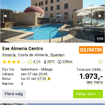
◀︎
▶︎
1/10
Exe Almeria Centro
Almería
, Costa de Almería,
Spanien
4,1
26°C
228km
/5
Flyv fra:
København
-
Málaga
Total pris
3.946,-
1.973,-
Udrejse:
søn 27 sep
20:45
Retur:
tor 01 okt
07:30
læs mere
Nætter:
4
Flere valg
Vælg rejse