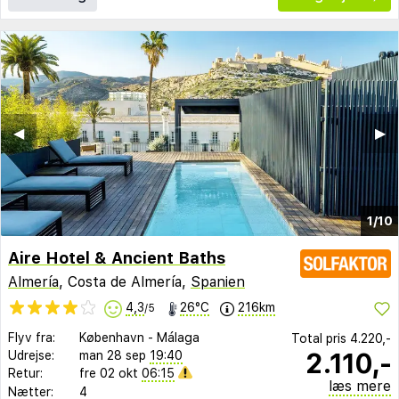
◀︎
▶︎
1/10
Aire Hotel & Ancient Baths
Almería
, Costa de Almería,
Spanien
4,3
26°C
216km
/5
Flyv fra:
København
-
Málaga
Total pris
4.220,-
2.110,-
Udrejse:
man 28 sep
19:40
Retur:
fre 02 okt
06:15
læs mere
Nætter:
4