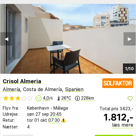
◀︎
▶︎
1/10
Crisol Almeria
Almería
, Costa de Almería,
Spanien
4,0
26°C
228km
/5
Flyv fra:
København
-
Málaga
Total pris
3.623,-
1.812,-
Udrejse:
søn 27 sep
20:45
Retur:
tor 01 okt
07:30
læs mere
Nætter:
4