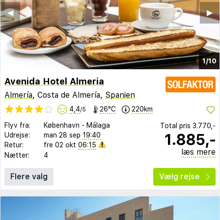
◀︎
▶︎
1/10
Avenida Hotel Almeria
Almería
, Costa de Almería,
Spanien
4,4
26°C
220km
/5
Flyv fra:
København
-
Málaga
Total pris
3.770,-
1.885,-
Udrejse:
man 28 sep
19:40
Retur:
fre 02 okt
06:15
læs mere
Nætter:
4
Flere valg
Vælg rejse