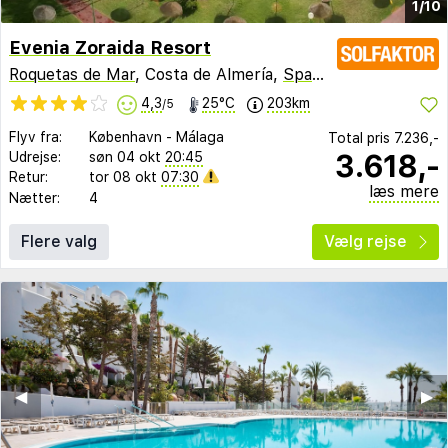
1/10
Evenia Zoraida Resort
Roquetas de Mar
, Costa de Almería,
Spanien
4,3
25°C
203km
/5
Flyv fra:
København
-
Málaga
Total pris
7.236,-
3.618,-
Udrejse:
søn 04 okt
20:45
Retur:
tor 08 okt
07:30
læs mere
Nætter:
4
Flere valg
Vælg rejse
◀︎
▶︎