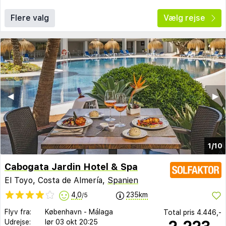
Flere valg
Vælg rejse
◀︎
▶︎
1/10
Cabogata Jardin Hotel & Spa
El Toyo, Costa de Almería,
Spanien
4,0
235km
/5
Flyv fra:
København
-
Málaga
Total pris
4.446,-
Udrejse:
lør 03 okt
20:25