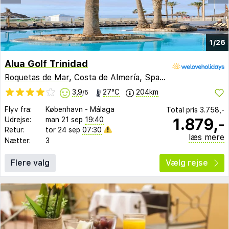
1/26
Alua Golf Trinidad
Roquetas de Mar
, Costa de Almería,
Spanien
3,9
27°C
204km
/5
Flyv fra:
København
-
Málaga
Total pris
3.758,-
1.879,-
Udrejse:
man 21 sep
19:40
Retur:
tor 24 sep
07:30
læs mere
Nætter:
3
Flere valg
Vælg rejse