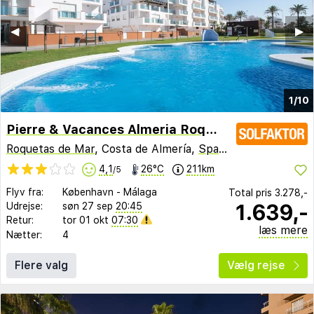
◀︎
▶︎
1/10
Pierre & Vacances Almeria Roquetas de Mar
Roquetas de Mar
, Costa de Almería,
Spanien
4,1
26°C
211km
/5
Flyv fra:
København
-
Málaga
Total pris
3.278,-
1.639,-
Udrejse:
søn 27 sep
20:45
Retur:
tor 01 okt
07:30
læs mere
Nætter:
4
Flere valg
Vælg rejse