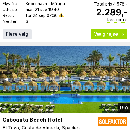
Flyv fra:
København
-
Málaga
Total pris
4.578,-
2.289,-
Udrejse:
man 21 sep
19:40
Retur:
tor 24 sep
07:30
læs mere
Nætter:
3
Flere valg
Vælg rejse
◀︎
▶︎
1/10
Cabogata Beach Hotel
El Toyo, Costa de Almería,
Spanien