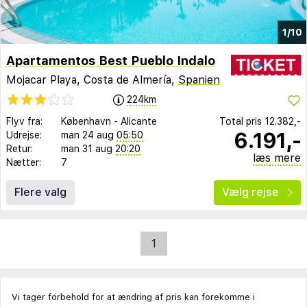
1/10
Apartamentos Best Pueblo Indalo
Mojacar Playa, Costa de Almería,
Spanien
224km
Flyv fra:
København
-
Alicante
Total pris
12.382,-
6.191,-
Udrejse:
man 24 aug
05:50
Retur:
man 31 aug
20:20
læs mere
Nætter:
7
Flere valg
Vælg rejse
1
Vi tager forbehold for at ændring af pris kan forekomme i