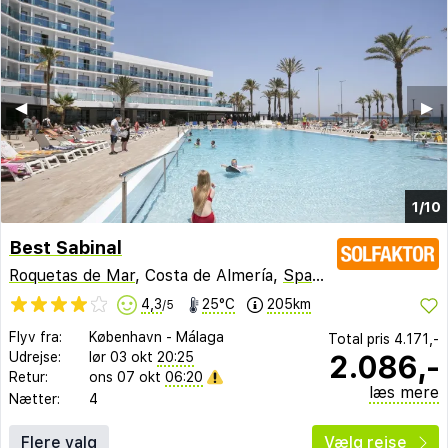
◀︎
▶︎
1/10
Best Sabinal
Roquetas de Mar
, Costa de Almería,
Spanien
4,3
25°C
205km
/5
Flyv fra:
København
-
Málaga
Total pris
4.171,-
2.086,-
Udrejse:
lør 03 okt
20:25
Retur:
ons 07 okt
06:20
læs mere
Nætter:
4
Flere valg
Vælg rejse