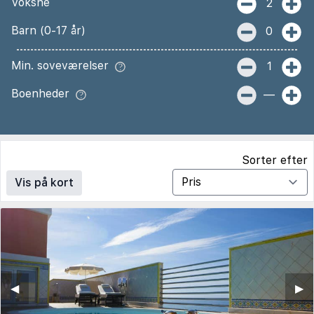
Voksne
2
Barn (0-17 år)
0
Min. soveværelser
1
Boenheder
—
Sorter efter
Vis på kort
◀︎
▶︎