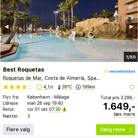
◀︎
▶︎
1/50
Best Roquetas
Roquetas de Mar
, Costa de Almería,
Spanien
4,1
26°C
199km
/5
Flyv fra:
København
-
Málaga
Total pris
3.298,-
1.649,-
Udrejse:
man 28 sep
19:40
Retur:
tor 01 okt
07:30
læs mere
Nætter:
3
Flere valg
Vælg rejse