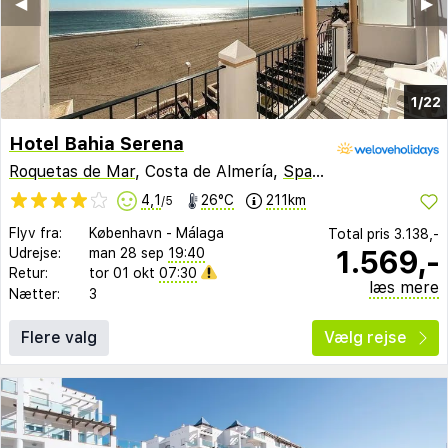
◀︎
▶︎
1/22
Hotel Bahia Serena
Roquetas de Mar
, Costa de Almería,
Spanien
4,1
26°C
211km
/5
Flyv fra:
København
-
Málaga
Total pris
3.138,-
1.569,-
Udrejse:
man 28 sep
19:40
Retur:
tor 01 okt
07:30
læs mere
Nætter:
3
Flere valg
Vælg rejse