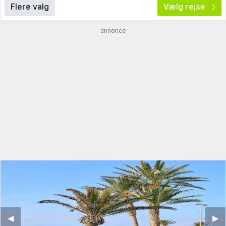
Flere valg
Vælg rejse
annonce
◀︎
▶︎