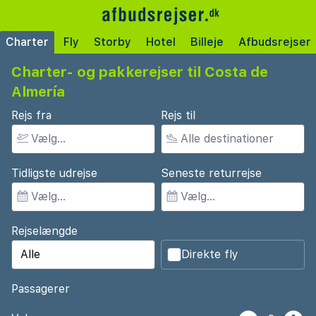
Charter
Fly
Storby
Hotel
Billeje
Afbudsrejser
Charter- og pakkerejser til Costa de
Almería
Rejs fra
Rejs til
Tidligste udrejse
Seneste returrejse
Rejselængde
Direkte fly
Passagerer