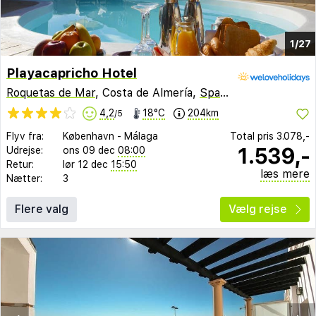
1/27
Playacapricho Hotel
Roquetas de Mar
, Costa de Almería,
Spanien
4,2
18°C
204km
/5
Flyv fra:
København
-
Málaga
Total pris
3.078,-
1.539,-
Udrejse:
ons 09 dec
08:00
Retur:
lør 12 dec
15:50
læs mere
Nætter:
3
Flere valg
Vælg rejse