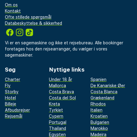
Om os
Kontakt
Ofte stillede spørgsmål
Databeskyttelse & sikkerhed
Vi er en søgemaskine og ikke et rejsebureau. Alle bookinger
foretages hos den rejsearrangør, du vælger i vores
søgemaskiner.
Søg
Nyttige links
Charter
Under 18 år
Spanien
Fly
Mallorca
De Kanariske Øer
Storby
Costa Brava
Costa Blanca
Hotel
Costa del Sol
Grækenland
Billeje
Kreta
Rhodos
Afbudsrejser
Tyrkiet
Italien
Rejsemål
Cypern
Kroatien
Portugal
Bulgarien
Thailand
Marokko
Egypten
Madeira