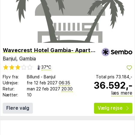
Wavecrest Hotel Gambia- Apartments
Banjul
,
Gambia
37°C
Flyv fra:
Billund
-
Banjul
Total pris
73.184,-
36.592,-
Udrejse:
fre 12 feb 2027
06:35
Retur:
man 22 feb 2027
20:30
læs mere
Nætter:
10
Flere valg
Vælg rejse