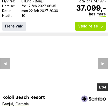
Flyv fra:
Billund
-
Banjul
Total pris
74.197,-
37.099,-
Udrejse:
fre 12 feb 2027
06:35
Retur:
man 22 feb 2027
20:30
læs mere
Nætter:
10
Flere valg
Vælg rejse
◀︎
▶︎
1/56
Kololi Beach Resort
Banjul
,
Gambia