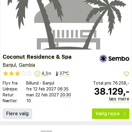
Coconut Residence & Spa
Banjul
,
Gambia
4,3
37°C
/5
Flyv fra:
Billund
-
Banjul
Total pris
76.258,-
38.129,-
Udrejse:
fre 12 feb 2027
06:35
Retur:
man 22 feb 2027
20:30
læs mere
Nætter:
10
Flere valg
Vælg rejse