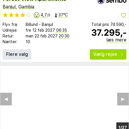
Banjul
,
Gambia
4,7
37°C
/5
Flyv fra:
Billund
-
Banjul
Total pris
74.590,-
37.295,-
Udrejse:
fre 12 feb 2027
06:35
Retur:
man 22 feb 2027
20:30
læs mere
Nætter:
10
Flere valg
Vælg rejse
◀︎
▶︎
1/20