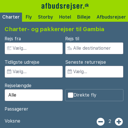
Charter
Fly
Storby
Hotel
Billeje
Afbudsrejser
Charter- og pakkerejser til Gambia
Rejs fra
Rejs til
Tidligste udrejse
Seneste returrejse
Rejselængde
Direkte fly
Passagerer
Voksne
2