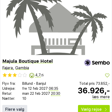
Majula Boutique Hotel
Fajara
,
Gambia
4,7
/5
Flyv fra:
Billund
-
Banjul
Total pris
73.852,-
36.926,-
Udrejse:
fre 12 feb 2027
06:35
Retur:
man 22 feb 2027
20:30
læs mere
Nætter:
10
Flere valg
Vælg rejse