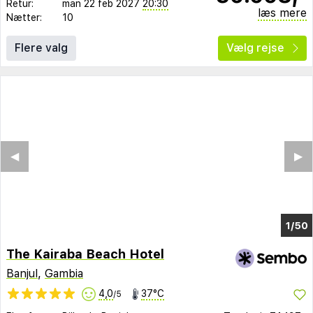
Retur:
man 22 feb 2027
20:30
læs mere
Nætter:
10
Flere valg
Vælg rejse
◀︎
▶︎
1/43
The Kairaba Beach Hotel
Banjul
,
Gambia
4,0
37°C
/5