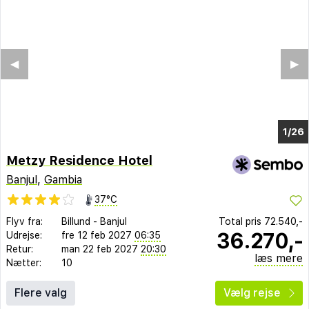
◀︎
▶︎
1/20
Metzy Residence Hotel
Banjul
,
Gambia
37°C
Flyv fra:
Billund
-
Banjul
Total pris
72.540,-
36.270,-
Udrejse:
fre 12 feb 2027
06:35
Retur:
man 22 feb 2027
20:30
læs mere
Nætter:
10
Flere valg
Vælg rejse