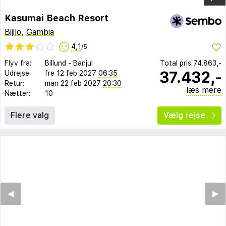
Kasumai Beach Resort
Bijilo
,
Gambia
4,1
/5
Flyv fra:
Billund
-
Banjul
Total pris
74.863,-
37.432,-
Udrejse:
fre 12 feb 2027
06:35
Retur:
man 22 feb 2027
20:30
læs mere
Nætter:
10
Flere valg
Vælg rejse