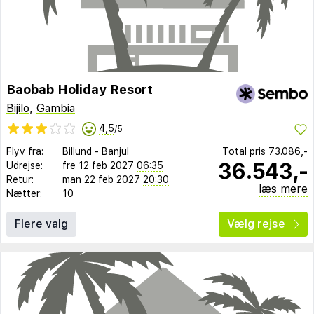
Baobab Holiday Resort
Bijilo
,
Gambia
4,5
/5
Flyv fra:
Billund
-
Banjul
Total pris
73.086,-
36.543,-
Udrejse:
fre 12 feb 2027
06:35
Retur:
man 22 feb 2027
20:30
læs mere
Nætter:
10
Flere valg
Vælg rejse