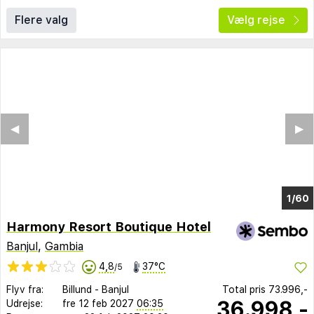
Flere valg
Vælg rejse
◀︎
▶︎
1/56
Harmony Resort Boutique Hotel
Banjul
,
Gambia
4,8
37°C
/5
Flyv fra:
Billund
-
Banjul
Total pris
73.996,-
36.998,-
Udrejse:
fre 12 feb 2027
06:35