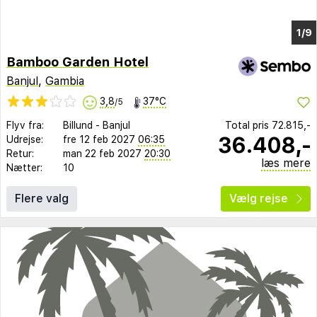
1/5
Bamboo Garden Hotel
Banjul
,
Gambia
3,8
37°C
/5
Flyv fra:
Billund
-
Banjul
Total pris
72.815,-
36.408,-
Udrejse:
fre 12 feb 2027
06:35
Retur:
man 22 feb 2027
20:30
læs mere
Nætter:
10
Flere valg
Vælg rejse