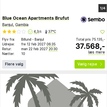
Blue Ocean Apartments Brufut
Banjul
,
Gambia
4,3
37°C
/5
Flyv fra:
Billund
-
Banjul
Total pris
75.135,-
37.568,-
Udrejse:
fre 12 feb 2027
06:35
Retur:
man 22 feb 2027
20:30
læs mere
Nætter:
10
Flere valg
Vælg rejse