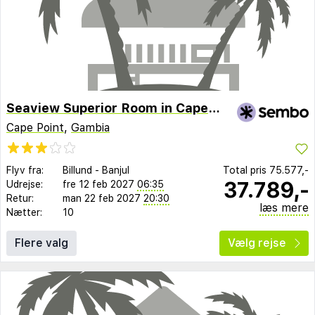
Seaview Superior Room in Cape Point, Bakau
Cape Point
,
Gambia
Flyv fra:
Billund
-
Banjul
Total pris
75.577,-
37.789,-
Udrejse:
fre 12 feb 2027
06:35
Retur:
man 22 feb 2027
20:30
læs mere
Nætter:
10
Flere valg
Vælg rejse