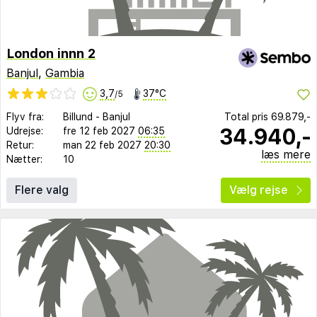
London innn 2
Banjul
,
Gambia
3,7
37°C
/5
Flyv fra:
Billund
-
Banjul
Total pris
69.879,-
34.940,-
Udrejse:
fre 12 feb 2027
06:35
Retur:
man 22 feb 2027
20:30
læs mere
Nætter:
10
Flere valg
Vælg rejse