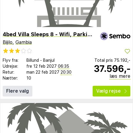
4bed Villa Sleeps 8 - Wifi, Parking, Garden
Bijilo
,
Gambia
Flyv fra:
Billund
-
Banjul
Total pris
75.192,-
37.596,-
Udrejse:
fre 12 feb 2027
06:35
Retur:
man 22 feb 2027
20:30
læs mere
Nætter:
10
Flere valg
Vælg rejse