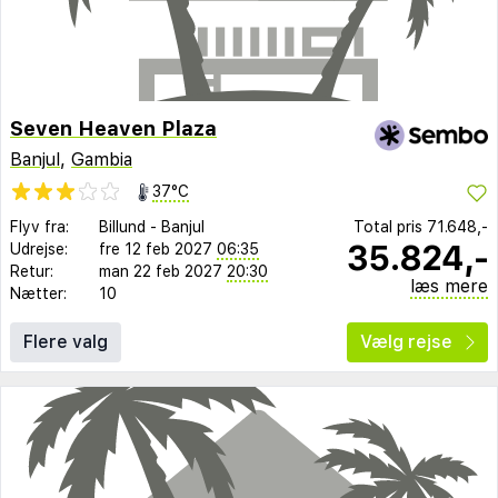
Seven Heaven Plaza
Banjul
,
Gambia
37°C
Flyv fra:
Billund
-
Banjul
Total pris
71.648,-
35.824,-
Udrejse:
fre 12 feb 2027
06:35
Retur:
man 22 feb 2027
20:30
læs mere
Nætter:
10
Flere valg
Vælg rejse