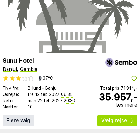
Sunu Hotel
Banjul
,
Gambia
37°C
Flyv fra:
Billund
-
Banjul
Total pris
71.914,-
35.957,-
Udrejse:
fre 12 feb 2027
06:35
Retur:
man 22 feb 2027
20:30
læs mere
Nætter:
10
Flere valg
Vælg rejse