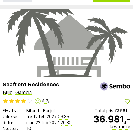
Seafront Residences
Bijilo
,
Gambia
4,2
/5
Flyv fra:
Billund
-
Banjul
Total pris
73.961,-
36.981,-
Udrejse:
fre 12 feb 2027
06:35
Retur:
man 22 feb 2027
20:30
læs mere
Nætter:
10