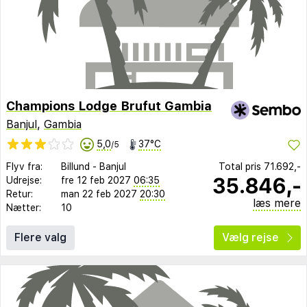
Champions Lodge Brufut Gambia
Banjul
,
Gambia
5,0
37°C
/5
Flyv fra:
Billund
-
Banjul
Total pris
71.692,-
35.846,-
Udrejse:
fre 12 feb 2027
06:35
Retur:
man 22 feb 2027
20:30
læs mere
Nætter:
10
Flere valg
Vælg rejse