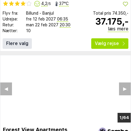
4,2
37°C
/5
Flyv fra:
Billund
-
Banjul
Total pris
74.350,-
37.175,-
Udrejse:
fre 12 feb 2027
06:35
Retur:
man 22 feb 2027
20:30
læs mere
Nætter:
10
Flere valg
Vælg rejse
◀︎
▶︎
1/56
Forest View Apartments