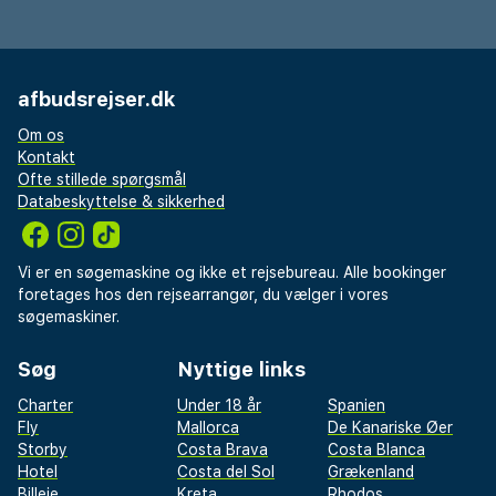
afbudsrejser.dk
Om os
Kontakt
Ofte stillede spørgsmål
Databeskyttelse & sikkerhed
Vi er en søgemaskine og ikke et rejsebureau. Alle bookinger
foretages hos den rejsearrangør, du vælger i vores
søgemaskiner.
Søg
Nyttige links
Charter
Under 18 år
Spanien
Fly
Mallorca
De Kanariske Øer
Storby
Costa Brava
Costa Blanca
Hotel
Costa del Sol
Grækenland
Billeje
Kreta
Rhodos