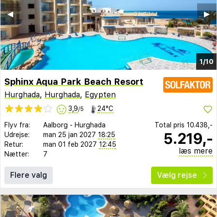
◀︎
▶︎
1/10
Sphinx Aqua Park Beach Resort
Hurghada
,
Hurghada
,
Egypten
3,9
24°C
/5
Flyv fra:
Aalborg
-
Hurghada
Total pris
10.438,-
5.219,-
Udrejse:
man 25 jan 2027
18:25
Retur:
man 01 feb 2027
12:45
læs mere
Nætter:
7
Flere valg
Vælg rejse