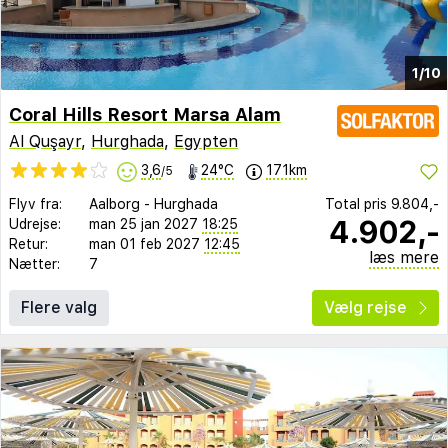
1/10
Coral Hills Resort Marsa Alam
Al Quşayr
,
Hurghada
,
Egypten
3,6
24°C
171km
/5
Flyv fra:
Aalborg
-
Hurghada
Total pris
9.804,-
4.902,-
Udrejse:
man 25 jan 2027
18:25
Retur:
man 01 feb 2027
12:45
læs mere
Nætter:
7
Flere valg
Vælg rejse