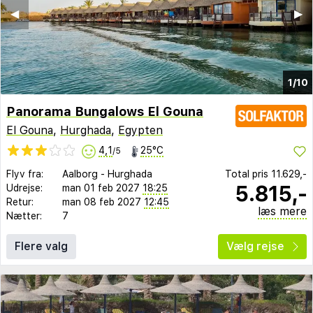
◀︎
▶︎
1/10
Panorama Bungalows El Gouna
El Gouna
,
Hurghada
,
Egypten
4,1
25°C
/5
Flyv fra:
Aalborg
-
Hurghada
Total pris
11.629,-
5.815,-
Udrejse:
man 01 feb 2027
18:25
Retur:
man 08 feb 2027
12:45
læs mere
Nætter:
7
Flere valg
Vælg rejse