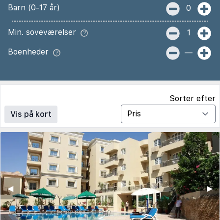
Barn (0-17 år)
0
Min. soveværelser
1
Boenheder
—
Sorter efter
Vis på kort
◀︎
▶︎