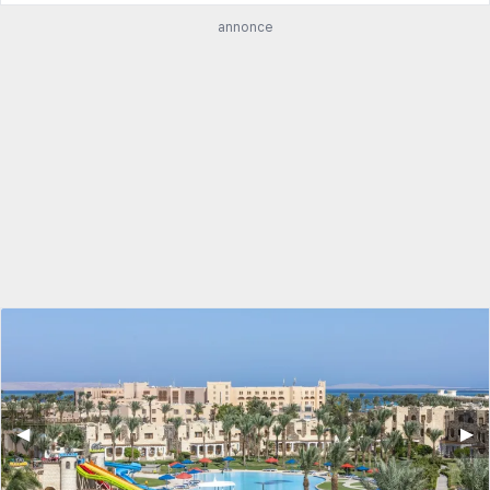
annonce
◀︎
▶︎