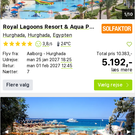
1/10
Royal Lagoons Resort & Aqua Park
Hurghada
,
Hurghada
,
Egypten
3,8
24°C
/5
Flyv fra:
Aalborg
-
Hurghada
Total pris
10.383,-
5.192,-
Udrejse:
man 25 jan 2027
18:25
Retur:
man 01 feb 2027
12:45
læs mere
Nætter:
7
Flere valg
Vælg rejse
◀︎
▶︎