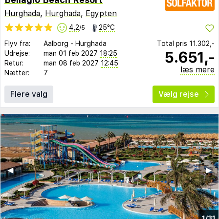
Hurghada
,
Hurghada
,
Egypten
4,2
25°C
/5
Flyv fra:
Aalborg
-
Hurghada
Total pris
11.302,-
5.651,-
Udrejse:
man 01 feb 2027
18:25
Retur:
man 08 feb 2027
12:45
læs mere
Nætter:
7
Flere valg
Vælg rejse
◀︎
▶︎
1/31