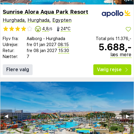
Sunrise Alora Aqua Park Resort
Hurghada
,
Hurghada
,
Egypten
4,8
24°C
/5
Flyv fra:
Aalborg
-
Hurghada
Total pris
11.376,-
5.688,-
Udrejse:
fre 01 jan 2027
08:15
Retur:
fre 08 jan 2027
15:30
læs mere
Nætter:
7
Flere valg
Vælg rejse
◀︎
▶︎