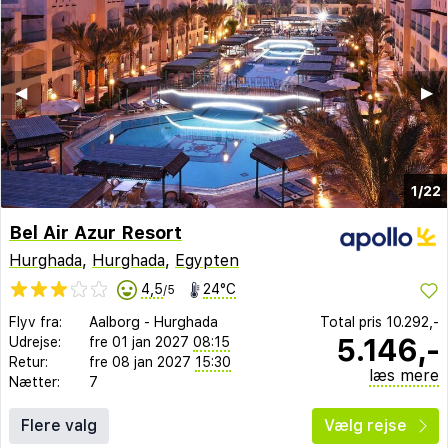
◀︎
▶︎
1/22
Bel Air Azur Resort
Hurghada
,
Hurghada
,
Egypten
4,5
24°C
/5
Flyv fra:
Aalborg
-
Hurghada
Total pris
10.292,-
5.146,-
Udrejse:
fre 01 jan 2027
08:15
Retur:
fre 08 jan 2027
15:30
læs mere
Nætter:
7
Flere valg
Vælg rejse