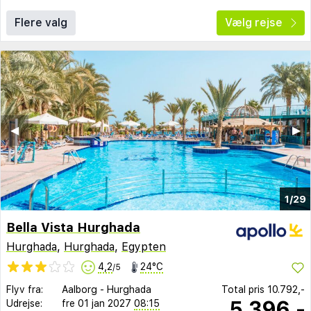
Flere valg
Vælg rejse
◀︎
▶︎
1/29
Bella Vista Hurghada
Hurghada
,
Hurghada
,
Egypten
4,2
24°C
/5
Flyv fra:
Aalborg
-
Hurghada
Total pris
10.792,-
5.396,-
Udrejse:
fre 01 jan 2027
08:15