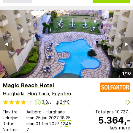
◀︎
▶︎
1/10
Magic Beach Hotel
Hurghada
,
Hurghada
,
Egypten
3,8
24°C
/5
Flyv fra:
Aalborg
-
Hurghada
Total pris
10.727,-
5.364,-
Udrejse:
man 25 jan 2027
18:25
Retur:
man 01 feb 2027
12:45
læs mere
Nætter:
7