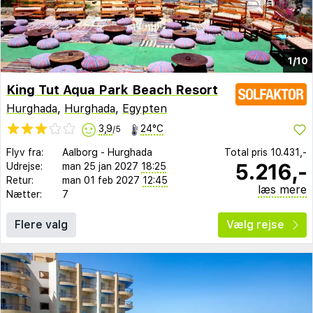
1/10
King Tut Aqua Park Beach Resort
Hurghada
,
Hurghada
,
Egypten
3,9
24°C
/5
Flyv fra:
Aalborg
-
Hurghada
Total pris
10.431,-
5.216,-
Udrejse:
man 25 jan 2027
18:25
Retur:
man 01 feb 2027
12:45
læs mere
Nætter:
7
Flere valg
Vælg rejse