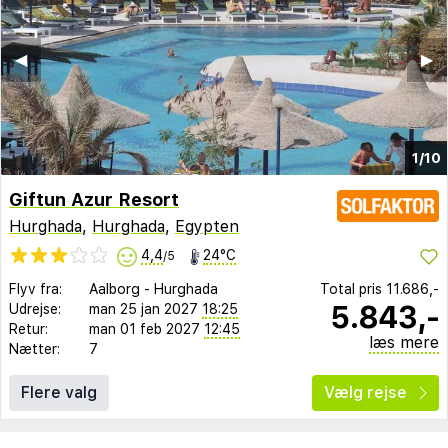
◀︎
▶︎
1/10
Giftun Azur Resort
Hurghada
,
Hurghada
,
Egypten
4,4
24°C
/5
Flyv fra:
Aalborg
-
Hurghada
Total pris
11.686,-
5.843,-
Udrejse:
man 25 jan 2027
18:25
Retur:
man 01 feb 2027
12:45
læs mere
Nætter:
7
Flere valg
Vælg rejse