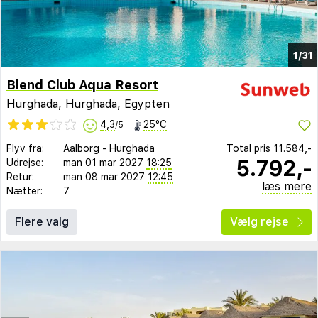
1/31
Blend Club Aqua Resort
Hurghada
,
Hurghada
,
Egypten
4,3
25°C
/5
Flyv fra:
Aalborg
-
Hurghada
Total pris
11.584,-
5.792,-
Udrejse:
man 01 mar 2027
18:25
Retur:
man 08 mar 2027
12:45
læs mere
Nætter:
7
Flere valg
Vælg rejse