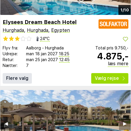
1/10
Elysees Dream Beach Hotel
Hurghada
,
Hurghada
,
Egypten
24°C
Flyv fra:
Aalborg
-
Hurghada
Total pris
9.750,-
4.875,-
Udrejse:
man 18 jan 2027
18:25
Retur:
man 25 jan 2027
12:45
læs mere
Nætter:
7
Flere valg
Vælg rejse
◀︎
▶︎