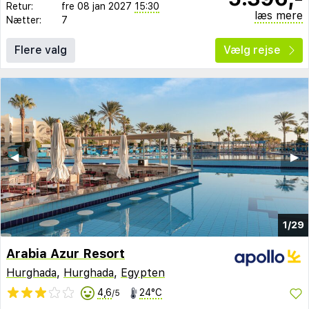
Retur:
fre 08 jan 2027
15:30
læs mere
Nætter:
7
Flere valg
Vælg rejse
◀︎
▶︎
1/29
Arabia Azur Resort
Hurghada
,
Hurghada
,
Egypten
4,6
24°C
/5