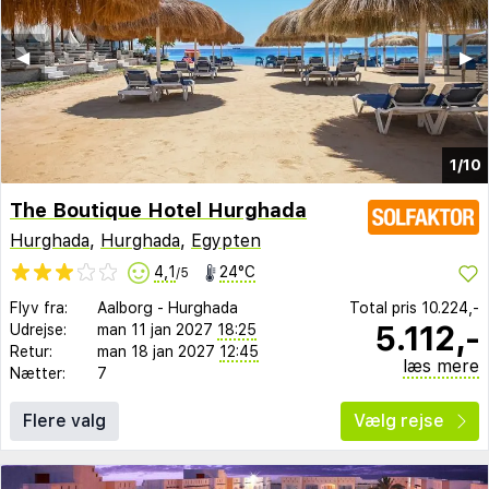
◀︎
▶︎
1/10
The Boutique Hotel Hurghada
Hurghada
,
Hurghada
,
Egypten
4,1
24°C
/5
Flyv fra:
Aalborg
-
Hurghada
Total pris
10.224,-
5.112,-
Udrejse:
man 11 jan 2027
18:25
Retur:
man 18 jan 2027
12:45
læs mere
Nætter:
7
Flere valg
Vælg rejse