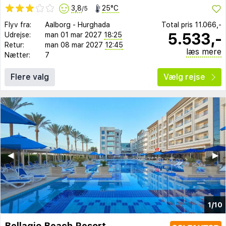
3,8
25°C
/5
Flyv fra:
Aalborg
-
Hurghada
Total pris
11.066,-
5.533,-
Udrejse:
man 01 mar 2027
18:25
Retur:
man 08 mar 2027
12:45
læs mere
Nætter:
7
Flere valg
Vælg rejse
◀︎
▶︎
1/10
Bellagio Beach Resort