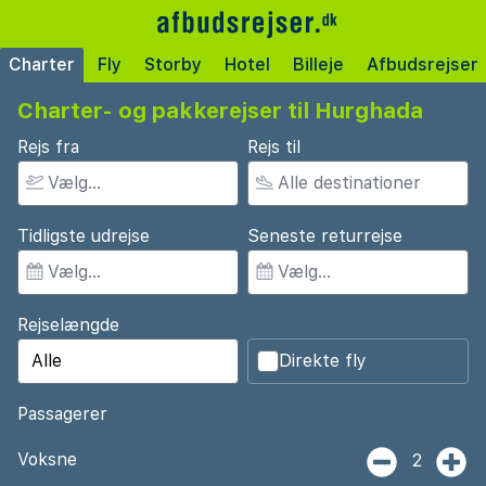
Charter
Fly
Storby
Hotel
Billeje
Afbudsrejser
Charter- og pakkerejser til Hurghada
Rejs fra
Rejs til
Tidligste udrejse
Seneste returrejse
Rejselængde
Direkte fly
Passagerer
Voksne
2