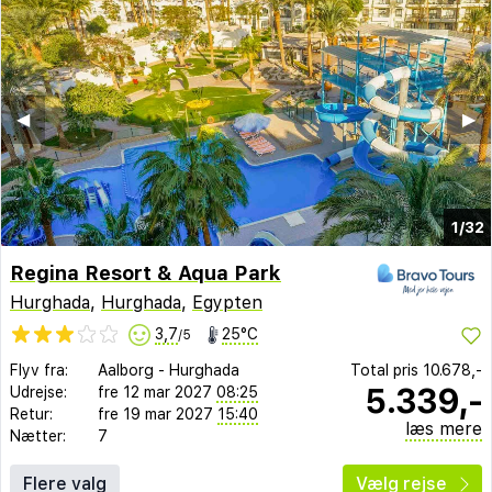
◀︎
▶︎
1/32
Regina Resort & Aqua Park
Hurghada
,
Hurghada
,
Egypten
3,7
25°C
/5
Flyv fra:
Aalborg
-
Hurghada
Total pris
10.678,-
5.339,-
Udrejse:
fre 12 mar 2027
08:25
Retur:
fre 19 mar 2027
15:40
læs mere
Nætter:
7
Flere valg
Vælg rejse