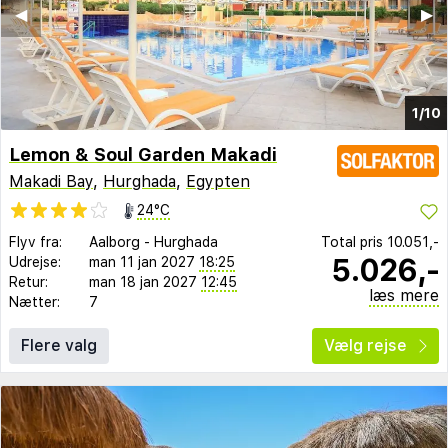
◀︎
▶︎
1/10
Lemon & Soul Garden Makadi
Makadi Bay
,
Hurghada
,
Egypten
24°C
Flyv fra:
Aalborg
-
Hurghada
Total pris
10.051,-
5.026,-
Udrejse:
man 11 jan 2027
18:25
Retur:
man 18 jan 2027
12:45
læs mere
Nætter:
7
Flere valg
Vælg rejse