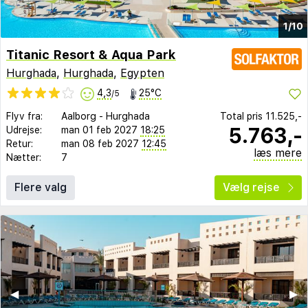
1/10
Titanic Resort & Aqua Park
Hurghada
,
Hurghada
,
Egypten
4,3
25°C
/5
Flyv fra:
Aalborg
-
Hurghada
Total pris
11.525,-
5.763,-
Udrejse:
man 01 feb 2027
18:25
Retur:
man 08 feb 2027
12:45
læs mere
Nætter:
7
Flere valg
Vælg rejse
◀︎
▶︎