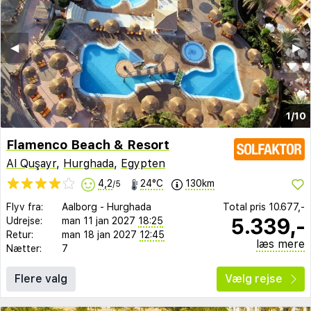
◀︎
▶︎
1/10
Flamenco Beach & Resort
Al Quşayr
,
Hurghada
,
Egypten
4,2
24°C
130km
/5
Flyv fra:
Aalborg
-
Hurghada
Total pris
10.677,-
5.339,-
Udrejse:
man 11 jan 2027
18:25
Retur:
man 18 jan 2027
12:45
læs mere
Nætter:
7
Flere valg
Vælg rejse