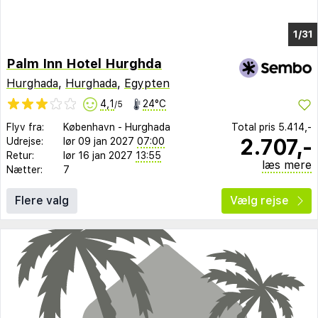
1/24
Palm Inn Hotel Hurghda
Hurghada
,
Hurghada
,
Egypten
4,1
24°C
/5
Flyv fra:
København
-
Hurghada
Total pris
5.414,-
2.707,-
Udrejse:
lør 09 jan 2027
07:00
Retur:
lør 16 jan 2027
13:55
læs mere
Nætter:
7
Flere valg
Vælg rejse