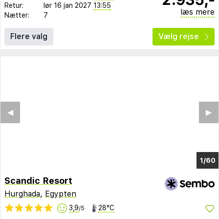
Retur:
lør 16 jan 2027
13:55
læs mere
Nætter:
7
Flere valg
Vælg rejse
◀︎
▶︎
1/56
Scandic Resort
Hurghada
,
Egypten
3,9
28°C
/5