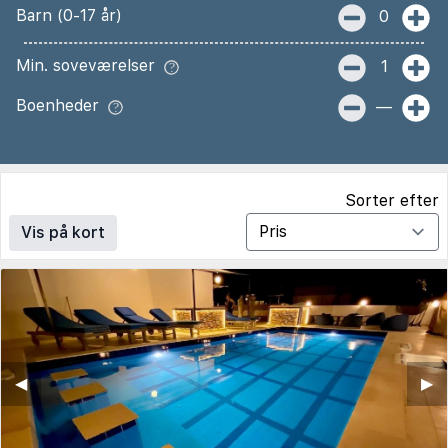
Barn (0-17 år)
0
Min. soveværelser
1
Boenheder
—
Sorter efter
Vis på kort
◀︎
▶︎