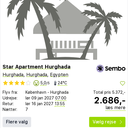
Star Apartment Hurghada
Hurghada
,
Hurghada
,
Egypten
5,0
24°C
/5
Flyv fra:
København
-
Hurghada
Total pris
5.372,-
2.686,-
Udrejse:
lør 09 jan 2027
07:00
Retur:
lør 16 jan 2027
13:55
læs mere
Nætter:
7
Flere valg
Vælg rejse