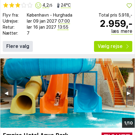
4,2
24°C
/5
Flyv fra:
København
-
Hurghada
Total pris
5.918,-
2.959,-
Udrejse:
lør 09 jan 2027
07:00
Retur:
lør 16 jan 2027
13:55
læs mere
Nætter:
7
Flere valg
Vælg rejse
◀︎
▶︎
1/10