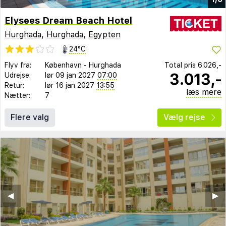
Elysees Dream Beach Hotel
Hurghada
,
Hurghada
,
Egypten
24°C
Flyv fra:
København
-
Hurghada
Total pris
6.026,-
3.013,-
Udrejse:
lør 09 jan 2027
07:00
Retur:
lør 16 jan 2027
13:55
læs mere
Nætter:
7
Flere valg
Vælg rejse
◀︎
▶︎