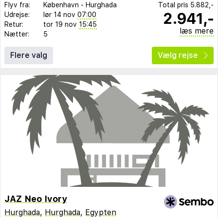
Flyv fra:
København
-
Hurghada
Total pris
5.882,-
2.941,-
Udrejse:
lør 14 nov
07:00
Retur:
tor 19 nov
15:45
læs mere
Nætter:
5
Flere valg
Vælg rejse
JAZ Neo Ivory
Hurghada
,
Hurghada
,
Egypten