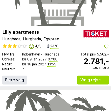
Lilly apartments
Hurghada
,
Hurghada
,
Egypten
4,5
24°C
/5
Flyv fra:
København
-
Hurghada
Total pris
5.562,-
2.781,-
Udrejse:
lør 09 jan 2027
07:00
Retur:
lør 16 jan 2027
13:55
læs mere
Nætter:
7
Flere valg
Vælg rejse