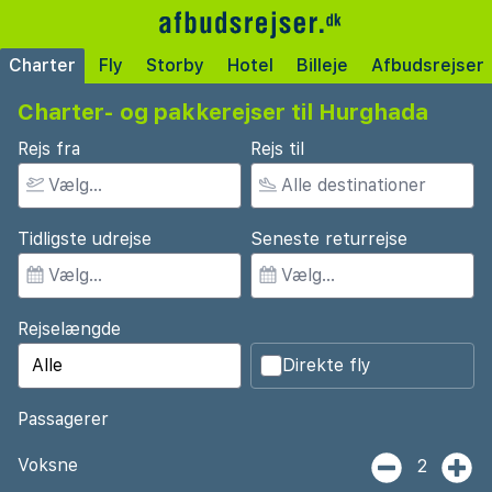
Charter
Fly
Storby
Hotel
Billeje
Afbudsrejser
Charter- og pakkerejser til Hurghada
Rejs fra
Rejs til
Tidligste udrejse
Seneste returrejse
Rejselængde
Direkte fly
Passagerer
Voksne
2