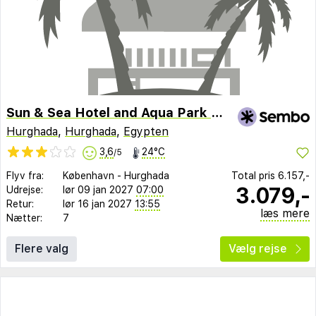
Sun & Sea Hotel and Aqua Park - Hurghada
Hurghada
,
Hurghada
,
Egypten
3,6
24°C
/5
Flyv fra:
København
-
Hurghada
Total pris
6.157,-
3.079,-
Udrejse:
lør 09 jan 2027
07:00
Retur:
lør 16 jan 2027
13:55
læs mere
Nætter:
7
Flere valg
Vælg rejse