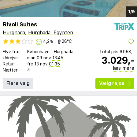
1/9
Rivoli Suites
Hurghada
,
Hurghada
,
Egypten
4,2
28°C
/5
Flyv fra:
København
-
Hurghada
Total pris
6.058,-
3.029,-
Udrejse:
man 09 nov
13:45
Retur:
fre 13 nov
01:35
læs mere
Nætter:
4
Flere valg
Vælg rejse