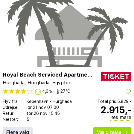
Royal Beach Serviced Apartments
Hurghada
,
Hurghada
,
Egypten
4,0
27°C
/5
Flyv fra:
København
-
Hurghada
Total pris
5.829,-
2.915,-
Udrejse:
lør 21 nov
07:00
Retur:
tor 26 nov
15:45
læs mere
Nætter:
5
Flere valg
Vælg rejse