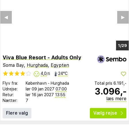
◀︎
▶︎
1/25
Viva Blue Resort - Adults Only
Soma Bay,
Hurghada
,
Egypten
4,0
24°C
/5
Flyv fra:
København
-
Hurghada
Total pris
6.191,-
3.096,-
Udrejse:
lør 09 jan 2027
07:00
Retur:
lør 16 jan 2027
13:55
læs mere
Nætter:
7
Flere valg
Vælg rejse