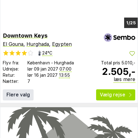
1/21
Downtown Keys
El Gouna
,
Hurghada
,
Egypten
24°C
Flyv fra:
København
-
Hurghada
Total pris
5.010,-
2.505,-
Udrejse:
lør 09 jan 2027
07:00
Retur:
lør 16 jan 2027
13:55
læs mere
Nætter:
7
Flere valg
Vælg rejse