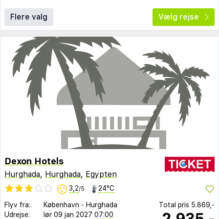
Flere valg
Vælg rejse
Dexon Hotels
Hurghada
,
Hurghada
,
Egypten
3,2
24°C
/5
Flyv fra:
København
-
Hurghada
Total pris
5.869,-
2.935,-
Udrejse:
lør 09 jan 2027
07:00