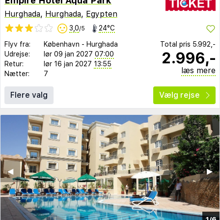
Empire Hotel Aqua Park
Hurghada
,
Hurghada
,
Egypten
3,0
24°C
/5
Flyv fra:
København
-
Hurghada
Total pris
5.992,-
2.996,-
Udrejse:
lør 09 jan 2027
07:00
Retur:
lør 16 jan 2027
13:55
læs mere
Nætter:
7
Flere valg
Vælg rejse
◀︎
▶︎
1/6