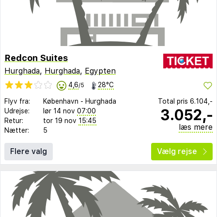
Redcon Suites
Hurghada
,
Hurghada
,
Egypten
4,6
28°C
/5
Flyv fra:
København
-
Hurghada
Total pris
6.104,-
3.052,-
Udrejse:
lør 14 nov
07:00
Retur:
tor 19 nov
15:45
læs mere
Nætter:
5
Flere valg
Vælg rejse