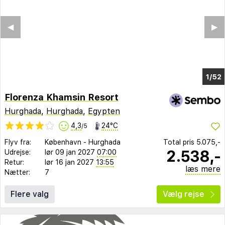
◀︎
▶︎
1/44
Florenza Khamsin Resort
Hurghada
,
Hurghada
,
Egypten
4,3
24°C
/5
Flyv fra:
København
-
Hurghada
Total pris
5.075,-
2.538,-
Udrejse:
lør 09 jan 2027
07:00
Retur:
lør 16 jan 2027
13:55
læs mere
Nætter:
7
Flere valg
Vælg rejse