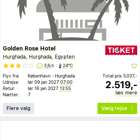
Golden Rose Hotel
Hurghada
,
Hurghada
,
Egypten
3,6
24°C
/5
Flyv fra:
København
-
Hurghada
Total pris
5.037,-
2.519,-
Udrejse:
lør 09 jan 2027
07:00
Retur:
lør 16 jan 2027
13:55
læs mere
Nætter:
7
Flere valg
Vælg rejse