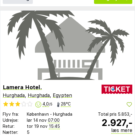
Lamera Hotel.
Hurghada
,
Hurghada
,
Egypten
4,0
28°C
/5
Flyv fra:
København
-
Hurghada
Total pris
5.853,-
2.927,-
Udrejse:
lør 14 nov
07:00
Retur:
tor 19 nov
15:45
læs mere
Nætter:
5