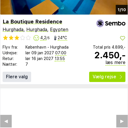
1/10
La Boutique Residence
Hurghada
,
Hurghada
,
Egypten
4,2
24°C
/5
Flyv fra:
København
-
Hurghada
Total pris
4.899,-
2.450,-
Udrejse:
lør 09 jan 2027
07:00
Retur:
lør 16 jan 2027
13:55
læs mere
Nætter:
7
Flere valg
Vælg rejse
◀︎
▶︎