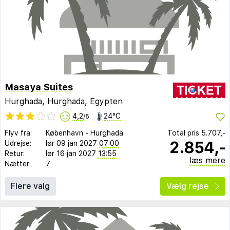
Masaya Suites
Hurghada
,
Hurghada
,
Egypten
4,2
24°C
/5
Flyv fra:
København
-
Hurghada
Total pris
5.707,-
2.854,-
Udrejse:
lør 09 jan 2027
07:00
Retur:
lør 16 jan 2027
13:55
læs mere
Nætter:
7
Flere valg
Vælg rejse