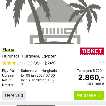
Elaria
Hurghada
,
Hurghada
,
Egypten
3,8
24°C
/5
Flyv fra:
København
-
Hurghada
Total pris
5.720,-
2.860,-
Udrejse:
lør 09 jan 2027
07:00
Retur:
lør 16 jan 2027
13:55
læs mere
Nætter:
7
Flere valg
Vælg rejse