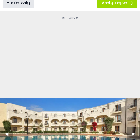
Flere valg
Vælg rejse
annonce
◀︎
▶︎