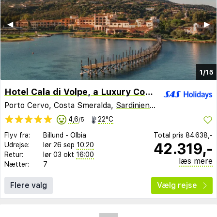
◀︎
▶︎
1/15
Hotel Cala di Volpe, a Luxury Collection Hotel, Costa Smeralda
Porto Cervo, Costa Smeralda,
Sardinien
,
Italien
4,6
22°C
/5
Flyv fra:
Billund
-
Olbia
Total pris
84.638,-
42.319,-
Udrejse:
lør 26 sep
10:20
Retur:
lør 03 okt
16:00
læs mere
Nætter:
7
Flere valg
Vælg rejse