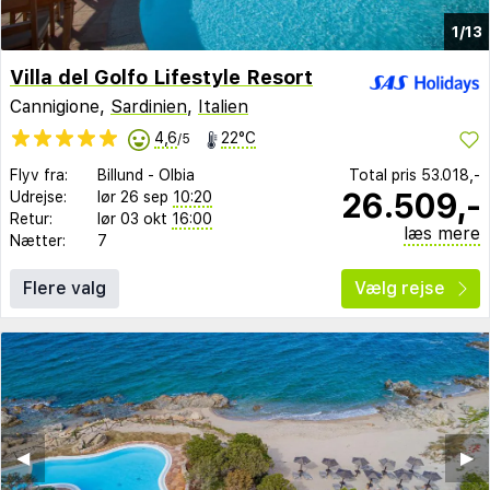
1/13
Villa del Golfo Lifestyle Resort
Cannigione,
Sardinien
,
Italien
4,6
22°C
/5
Flyv fra:
Billund
-
Olbia
Total pris
53.018,-
26.509,-
Udrejse:
lør 26 sep
10:20
Retur:
lør 03 okt
16:00
læs mere
Nætter:
7
Flere valg
Vælg rejse
◀︎
▶︎