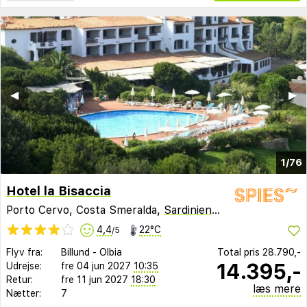
◀︎
▶︎
1/76
Hotel la Bisaccia
Porto Cervo, Costa Smeralda,
Sardinien
,
Italien
4,4
22°C
/5
Flyv fra:
Billund
-
Olbia
Total pris
28.790,-
14.395,-
Udrejse:
fre 04 jun 2027
10:35
Retur:
fre 11 jun 2027
18:30
læs mere
Nætter:
7