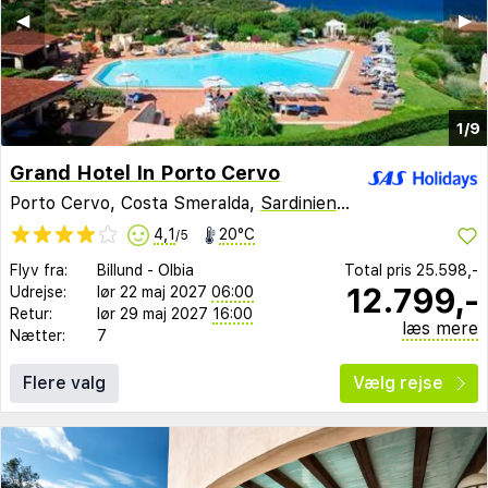
◀︎
▶︎
1/9
Grand Hotel In Porto Cervo
Porto Cervo, Costa Smeralda,
Sardinien
,
Italien
4,1
20°C
/5
Flyv fra:
Billund
-
Olbia
Total pris
25.598,-
12.799,-
Udrejse:
lør 22 maj 2027
06:00
Retur:
lør 29 maj 2027
16:00
læs mere
Nætter:
7
Flere valg
Vælg rejse