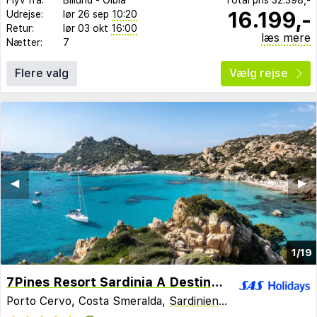
16.199,-
Udrejse:
lør 26 sep
10:20
Retur:
lør 03 okt
16:00
læs mere
Nætter:
7
Flere valg
Vælg rejse
◀︎
▶︎
1/19
7Pines Resort Sardinia A Destination By Hyatt
Porto Cervo, Costa Smeralda,
Sardinien
,
Italien