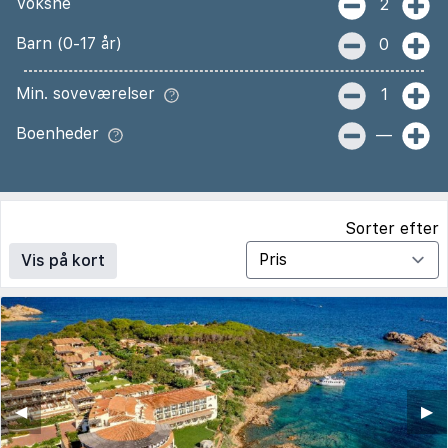
Voksne
2
Barn (0-17 år)
0
Min. soveværelser
1
Boenheder
—
Sorter efter
Vis på kort
◀︎
▶︎