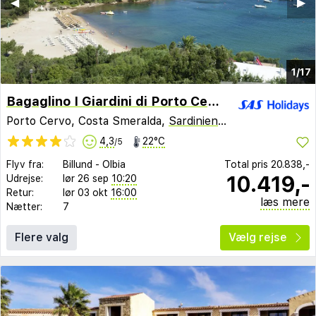
◀︎
▶︎
1/17
Bagaglino I Giardini di Porto Cervo
Porto Cervo, Costa Smeralda,
Sardinien
,
Italien
4,3
22°C
/5
Flyv fra:
Billund
-
Olbia
Total pris
20.838,-
10.419,-
Udrejse:
lør 26 sep
10:20
Retur:
lør 03 okt
16:00
læs mere
Nætter:
7
Flere valg
Vælg rejse