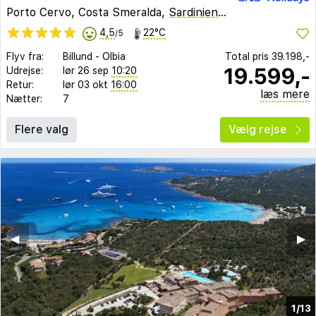
Porto Cervo, Costa Smeralda,
Sardinien
,
Italien
4,5
22°C
/5
Flyv fra:
Billund
-
Olbia
Total pris
39.198,-
19.599,-
Udrejse:
lør 26 sep
10:20
Retur:
lør 03 okt
16:00
læs mere
Nætter:
7
Flere valg
Vælg rejse
◀︎
▶︎
1/13