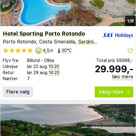
1/8
Hotel Sporting Porto Rotondo
Porto Rotondo, Costa Smeralda,
Sardinien
,
Italien
4,5
30°C
/5
Flyv fra:
Billund
-
Olbia
Total pris
59.998,-
29.999,-
Udrejse:
lør 22 aug
10:20
Retur:
lør 29 aug
16:20
læs mere
Nætter:
7
Flere valg
Vælg rejse