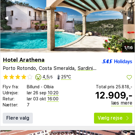
◀︎
▶︎
1/16
Hotel Arathena
Porto Rotondo, Costa Smeralda,
Sardinien
,
Italien
4,5
25°C
/5
Flyv fra:
Billund
-
Olbia
Total pris
25.818,-
12.909,-
Udrejse:
lør 26 sep
10:20
Retur:
lør 03 okt
16:00
læs mere
Nætter:
7
Flere valg
Vælg rejse