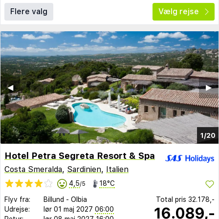
Flere valg
Vælg rejse
◀︎
▶︎
1/20
Hotel Petra Segreta Resort & Spa
Costa Smeralda
,
Sardinien
,
Italien
4,5
18°C
/5
Flyv fra:
Billund
-
Olbia
Total pris
32.178,-
16.089,-
Udrejse:
lør 01 maj 2027
06:00
Retur:
lør 08 maj 2027
16:00