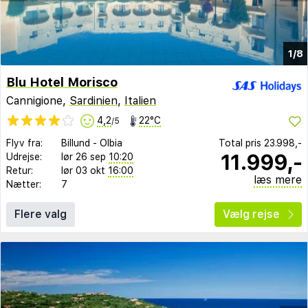
1/8
Blu Hotel Morisco
Cannigione,
Sardinien
,
Italien
4,2
22°C
/5
Flyv fra:
Billund
-
Olbia
Total pris
23.998,-
11.999,-
Udrejse:
lør 26 sep
10:20
Retur:
lør 03 okt
16:00
læs mere
Nætter:
7
Flere valg
Vælg rejse