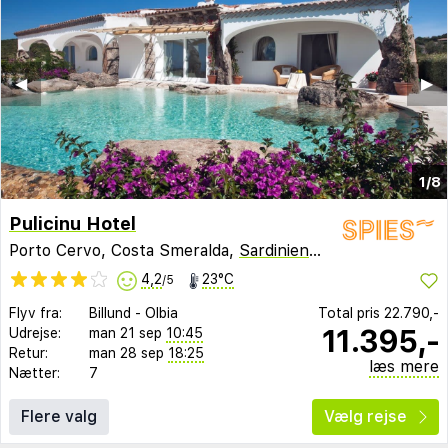
◀︎
▶︎
1/8
Pulicinu Hotel
Porto Cervo, Costa Smeralda,
Sardinien
,
Italien
4,2
23°C
/5
Flyv fra:
Billund
-
Olbia
Total pris
22.790,-
11.395,-
Udrejse:
man 21 sep
10:45
Retur:
man 28 sep
18:25
læs mere
Nætter:
7
Flere valg
Vælg rejse