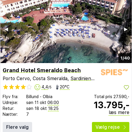
◀︎
▶︎
1/40
Grand Hotel Smeraldo Beach
Porto Cervo, Costa Smeralda,
Sardinien
,
Italien
4,4
20°C
/5
Flyv fra:
Billund
-
Olbia
Total pris
27.590,-
13.795,-
Udrejse:
søn 11 okt
06:00
Retur:
søn 18 okt
18:25
læs mere
Nætter:
7
Flere valg
Vælg rejse