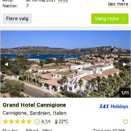
læs mere
Nætter:
7
Flere valg
Vælg rejse
◀︎
▶︎
1/11
Grand Hotel Cannigione
Cannigione,
Sardinien
,
Italien
4,1
22°C
/5
Flyv fra:
Billund
-
Olbia
Total pris
32.398,-