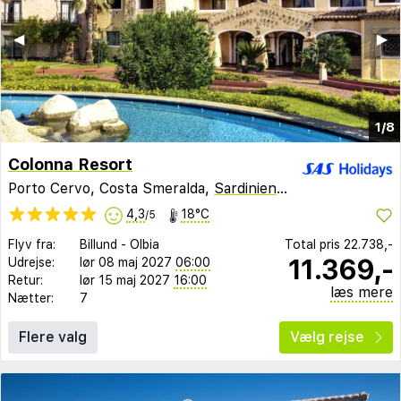
◀︎
▶︎
1/8
Colonna Resort
Porto Cervo, Costa Smeralda,
Sardinien
,
Italien
4,3
18°C
/5
Flyv fra:
Billund
-
Olbia
Total pris
22.738,-
11.369,-
Udrejse:
lør 08 maj 2027
06:00
Retur:
lør 15 maj 2027
16:00
læs mere
Nætter:
7
Flere valg
Vælg rejse