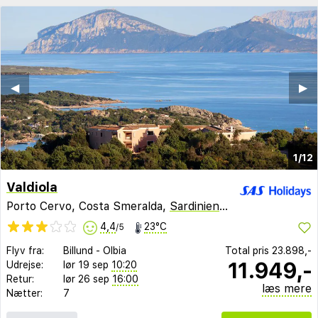
◀︎
▶︎
1/12
Valdiola
Porto Cervo, Costa Smeralda,
Sardinien
,
Italien
4,4
23°C
/5
Flyv fra:
Billund
-
Olbia
Total pris
23.898,-
11.949,-
Udrejse:
lør 19 sep
10:20
Retur:
lør 26 sep
16:00
læs mere
Nætter:
7