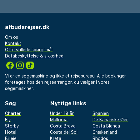
afbudsrejser.dk
Om os
Kontakt
Ofte stillede spørgsmål
Databeskyttelse & sikkerhed
Vi er en søgemaskine og ikke et rejsebureau. Alle bookinger
foretages hos den rejsearrangør, du vælger i vores
søgemaskiner.
Søg
Nyttige links
Charter
Under 18 år
Spanien
Fly
Mallorca
De Kanariske Øer
Storby
Costa Brava
Costa Blanca
Hotel
Costa del Sol
Grækenland
Billeje
Kreta
Rhodos