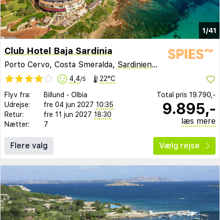
1/41
Club Hotel Baja Sardinia
Porto Cervo, Costa Smeralda,
Sardinien
,
Italien
4,4
22°C
/5
Flyv fra:
Billund
-
Olbia
Total pris
19.790,-
9.895,-
Udrejse:
fre 04 jun 2027
10:35
Retur:
fre 11 jun 2027
18:30
læs mere
Nætter:
7
Flere valg
Vælg rejse