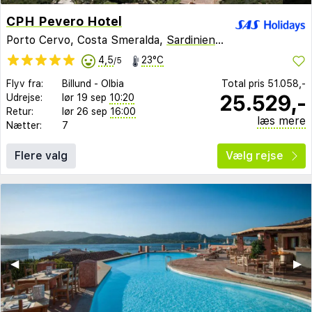
CPH Pevero Hotel
Porto Cervo, Costa Smeralda,
Sardinien
,
Italien
4,5
23°C
/5
Flyv fra:
Billund
-
Olbia
Total pris
51.058,-
25.529,-
Udrejse:
lør 19 sep
10:20
Retur:
lør 26 sep
16:00
læs mere
Nætter:
7
Flere valg
Vælg rejse
◀︎
▶︎