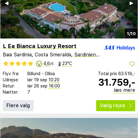
◀︎
▶︎
1/10
L Ea Bianca Luxury Resort
Baia Sardinia, Costa Smeralda,
Sardinien
,
Italien
4,6
23°C
/5
Flyv fra:
Billund
-
Olbia
Total pris
63.518,-
31.759,-
Udrejse:
lør 19 sep
10:20
Retur:
lør 26 sep
16:00
læs mere
Nætter:
7
Flere valg
Vælg rejse