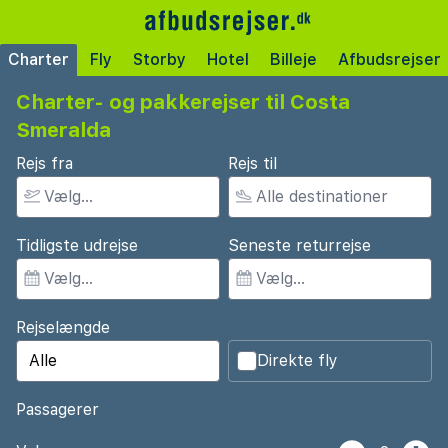
Charter
Fly
Storby
Hotel
Billeje
Afbudsrejser
Charter- og pakkerejser til Costa
Smeralda
Rejs fra
Rejs til
Tidligste udrejse
Seneste returrejse
Rejselængde
Direkte fly
Passagerer