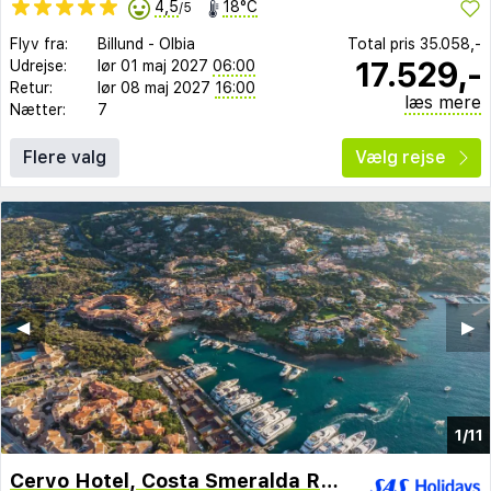
4,5
18°C
/5
Flyv fra:
Billund
-
Olbia
Total pris
35.058,-
17.529,-
Udrejse:
lør 01 maj 2027
06:00
Retur:
lør 08 maj 2027
16:00
læs mere
Nætter:
7
Flere valg
Vælg rejse
◀︎
▶︎
1/11
Cervo Hotel, Costa Smeralda Resort