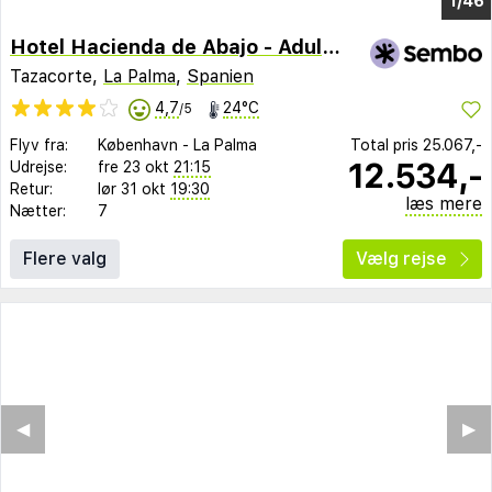
1/38
Hotel Hacienda de Abajo - Adults Only
Tazacorte,
La Palma
,
Spanien
4,7
24°C
/5
Flyv fra:
København
-
La Palma
Total pris
25.067,-
12.534,-
Udrejse:
fre 23 okt
21:15
Retur:
lør 31 okt
19:30
læs mere
Nætter:
7
Flere valg
Vælg rejse