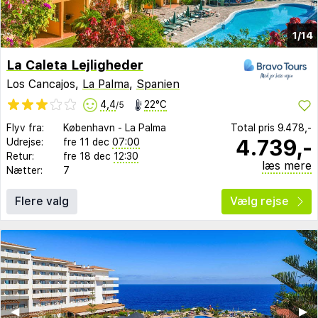
1/14
La Caleta Lejligheder
Los Cancajos,
La Palma
,
Spanien
4,4
22°C
/5
Flyv fra:
København
-
La Palma
Total pris
9.478,-
4.739,-
Udrejse:
fre 11 dec
07:00
Retur:
fre 18 dec
12:30
læs mere
Nætter:
7
Flere valg
Vælg rejse
◀︎
▶︎