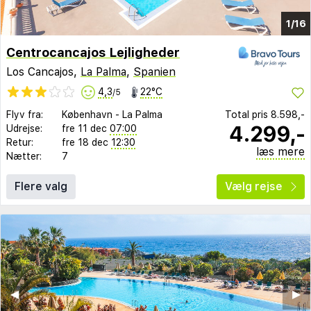
1/16
Centrocancajos Lejligheder
Los Cancajos,
La Palma
,
Spanien
4,3
22°C
/5
Flyv fra:
København
-
La Palma
Total pris
8.598,-
4.299,-
Udrejse:
fre 11 dec
07:00
Retur:
fre 18 dec
12:30
læs mere
Nætter:
7
Flere valg
Vælg rejse
◀︎
▶︎