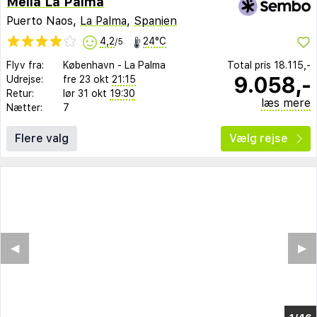
Melia La Palma
Puerto Naos,
La Palma
,
Spanien
4,2
24°C
/5
Flyv fra:
København
-
La Palma
Total pris
18.115,-
9.058,-
Udrejse:
fre 23 okt
21:15
Retur:
lør 31 okt
19:30
læs mere
Nætter:
7
Flere valg
Vælg rejse
◀︎
▶︎