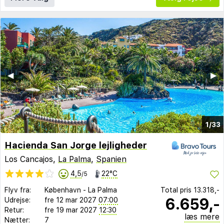
◀︎
▶︎
1/33
Hacienda San Jorge lejligheder
Los Cancajos,
La Palma
,
Spanien
4,5
22°C
/5
Flyv fra:
København
-
La Palma
Total pris
13.318,-
6.659,-
Udrejse:
fre 12 mar 2027
07:00
Retur:
fre 19 mar 2027
12:30
læs mere
Nætter:
7