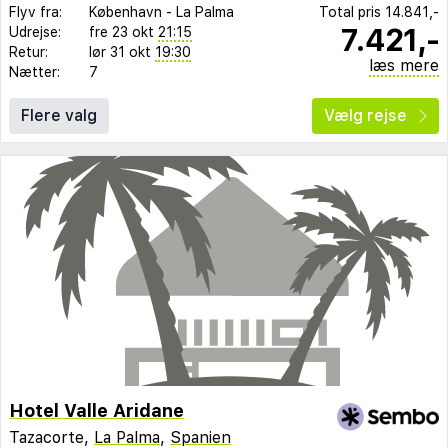
Flyv fra:
København
-
La Palma
Total pris
14.841,-
7.421,-
Udrejse:
fre 23 okt
21:15
Retur:
lør 31 okt
19:30
læs mere
Nætter:
7
Flere valg
Vælg rejse
Hotel Valle Aridane
Tazacorte,
La Palma
,
Spanien