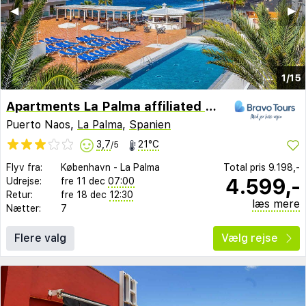
◀︎
▶︎
1/15
Apartments La Palma affiliated by Melia
Puerto Naos,
La Palma
,
Spanien
3,7
21°C
/5
Flyv fra:
København
-
La Palma
Total pris
9.198,-
4.599,-
Udrejse:
fre 11 dec
07:00
Retur:
fre 18 dec
12:30
læs mere
Nætter:
7
Flere valg
Vælg rejse