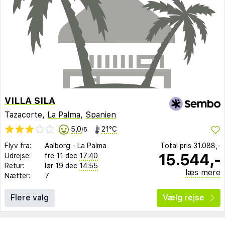
VILLA SILA
Tazacorte,
La Palma
,
Spanien
5,0
21°C
/5
Flyv fra:
Aalborg
-
La Palma
Total pris
31.088,-
15.544,-
Udrejse:
fre 11 dec
17:40
Retur:
lør 19 dec
14:55
læs mere
Nætter:
7
Flere valg
Vælg rejse