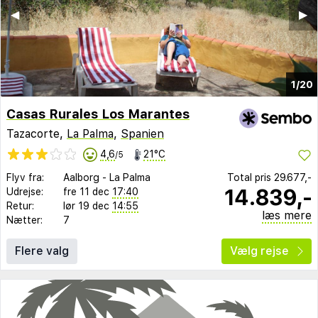
◀︎
▶︎
1/20
Casas Rurales Los Marantes
Tazacorte,
La Palma
,
Spanien
4,6
21°C
/5
Flyv fra:
Aalborg
-
La Palma
Total pris
29.677,-
14.839,-
Udrejse:
fre 11 dec
17:40
Retur:
lør 19 dec
14:55
læs mere
Nætter:
7
Flere valg
Vælg rejse