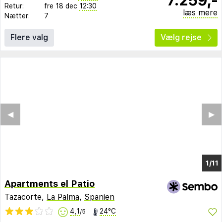
Retur:
fre 18 dec
12:30
læs mere
Nætter:
7
Flere valg
Vælg rejse
◀︎
▶︎
1/3
Apartments el Patio
Tazacorte,
La Palma
,
Spanien
4,1
24°C
/5