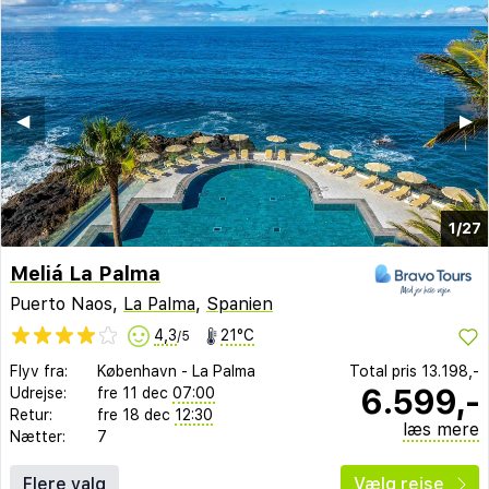
◀︎
▶︎
1/27
Meliá La Palma
Puerto Naos,
La Palma
,
Spanien
4,3
21°C
/5
Flyv fra:
København
-
La Palma
Total pris
13.198,-
6.599,-
Udrejse:
fre 11 dec
07:00
Retur:
fre 18 dec
12:30
læs mere
Nætter:
7
Flere valg
Vælg rejse