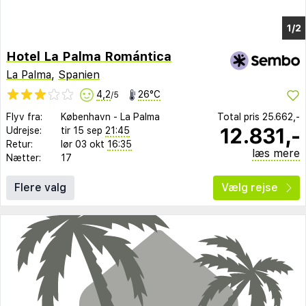
Hotel La Palma Romántica
La Palma
,
Spanien
4,2
26°C
/5
Flyv fra:
København
-
La Palma
Total pris
25.662,-
12.831,-
Udrejse:
tir 15 sep
21:45
Retur:
lør 03 okt
16:35
læs mere
Nætter:
17
Flere valg
Vælg rejse