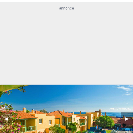
annonce
◀︎
▶︎