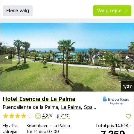
Flere valg
Vælg rejse
◀︎
▶︎
1/27
Hotel Esencia de La Palma
Fuencaliente de la Palma,
La Palma
,
Spanien
4,3
21°C
/5
Flyv fra:
København
-
La Palma
Total pris
14.518,-
7.259,-
Udrejse:
fre 11 dec
07:00