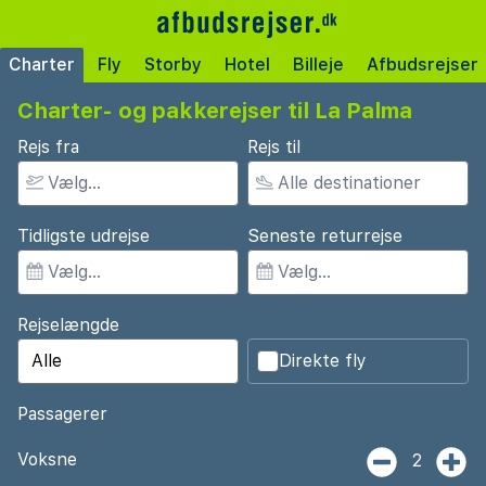
Charter
Fly
Storby
Hotel
Billeje
Afbudsrejser
Charter- og pakkerejser til La Palma
Rejs fra
Rejs til
Tidligste udrejse
Seneste returrejse
Rejselængde
Direkte fly
Passagerer
Voksne
2