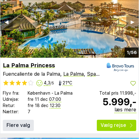
◀︎
▶︎
1/56
La Palma Princess
Fuencaliente de la Palma,
La Palma
,
Spanien
4,3
21°C
/5
Flyv fra:
København
-
La Palma
Total pris
11.998,-
5.999,-
Udrejse:
fre 11 dec
07:00
Retur:
fre 18 dec
12:30
læs mere
Nætter:
7
Flere valg
Vælg rejse