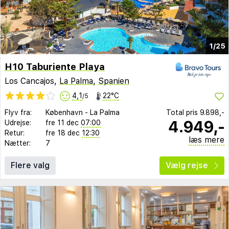
1/25
H10 Taburiente Playa
Los Cancajos,
La Palma
,
Spanien
4,1
22°C
/5
Flyv fra:
København
-
La Palma
Total pris
9.898,-
4.949,-
Udrejse:
fre 11 dec
07:00
Retur:
fre 18 dec
12:30
læs mere
Nætter:
7
Flere valg
Vælg rejse