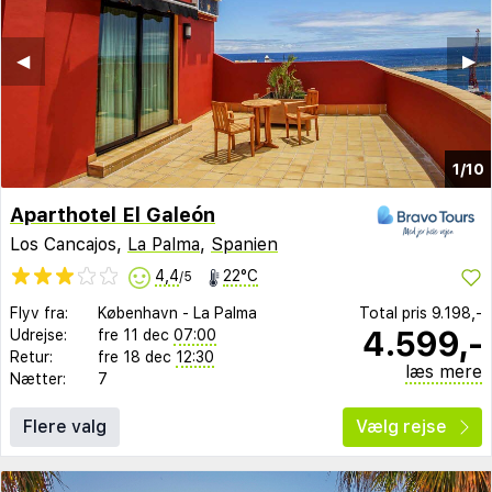
◀︎
▶︎
1/10
Aparthotel El Galeón
Los Cancajos,
La Palma
,
Spanien
4,4
22°C
/5
Flyv fra:
København
-
La Palma
Total pris
9.198,-
4.599,-
Udrejse:
fre 11 dec
07:00
Retur:
fre 18 dec
12:30
læs mere
Nætter:
7
Flere valg
Vælg rejse