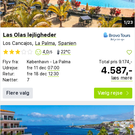
1/23
Las Olas lejligheder
Los Cancajos,
La Palma
,
Spanien
4,0
22°C
/5
Flyv fra:
København
-
La Palma
Total pris
9.174,-
4.587,-
Udrejse:
fre 11 dec
07:00
Retur:
fre 18 dec
12:30
læs mere
Nætter:
7
Flere valg
Vælg rejse