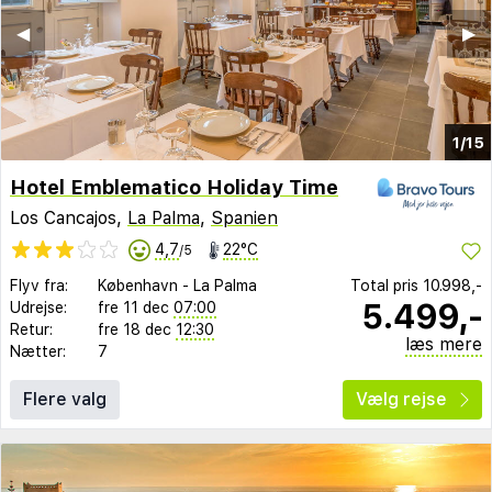
◀︎
▶︎
1/15
Hotel Emblematico Holiday Time
Los Cancajos,
La Palma
,
Spanien
4,7
22°C
/5
Flyv fra:
København
-
La Palma
Total pris
10.998,-
5.499,-
Udrejse:
fre 11 dec
07:00
Retur:
fre 18 dec
12:30
læs mere
Nætter:
7
Flere valg
Vælg rejse