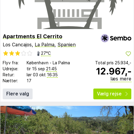
Apartments El Cerrito
Los Cancajos,
La Palma
,
Spanien
27°C
Flyv fra:
København
-
La Palma
Total pris
25.934,-
12.967,-
Udrejse:
tir 15 sep
21:45
Retur:
lør 03 okt
16:35
læs mere
Nætter:
17
Flere valg
Vælg rejse