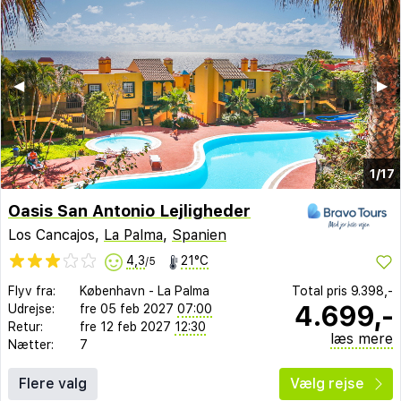
◀︎
▶︎
1/17
Oasis San Antonio Lejligheder
Los Cancajos,
La Palma
,
Spanien
4,3
21°C
/5
Flyv fra:
København
-
La Palma
Total pris
9.398,-
4.699,-
Udrejse:
fre 05 feb 2027
07:00
Retur:
fre 12 feb 2027
12:30
læs mere
Nætter:
7
Flere valg
Vælg rejse