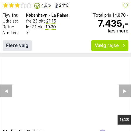
4,6
24°C
/5
Flyv fra:
København
-
La Palma
Total pris
14.870,-
7.435,-
Udrejse:
fre 23 okt
21:15
Retur:
lør 31 okt
19:30
læs mere
Nætter:
7
Flere valg
Vælg rejse
◀︎
▶︎
1/40