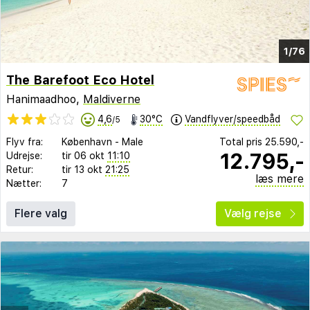
1/76
The Barefoot Eco Hotel
Hanimaadhoo,
Maldiverne
4,6
30°C
Vandflyver/speedbåd
/5
Flyv fra:
København
-
Male
Total pris
25.590,-
12.795,-
Udrejse:
tir 06 okt
11:10
Retur:
tir 13 okt
21:25
læs mere
Nætter:
7
Flere valg
Vælg rejse