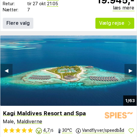
Retur:
tir 27 okt
21:05
læs mere
Nætter:
7
Flere valg
Vælg rejse
◀︎
▶︎
1/63
Kagi Maldives Resort and Spa
Male,
Maldiverne
4,7
30°C
Vandflyver/speedbåd
/5