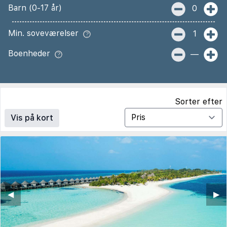
Barn (0-17 år)
0
Min. soveværelser
1
Boenheder
—
Sorter efter
Vis på kort
◀︎
▶︎