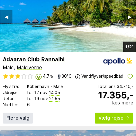
◀︎
▶︎
1/21
Adaaran Club Rannalhi
Male,
Maldiverne
4,7
30°C
Vandflyver/speedbåd
/5
Flyv fra:
København
-
Male
Total pris
34.710,-
17.355,-
Udrejse:
tor 12 nov
14:05
Retur:
tor 19 nov
21:55
læs mere
Nætter:
6
Flere valg
Vælg rejse