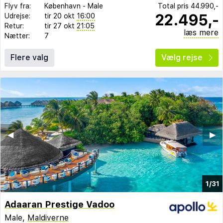
Flyv fra:
København
-
Male
Total pris
44.990,-
22.495,-
Udrejse:
tir 20 okt
16:00
Retur:
tir 27 okt
21:05
læs mere
Nætter:
7
Flere valg
Vælg rejse
◀︎
▶︎
1/31
Adaaran Prestige Vadoo
Male,
Maldiverne