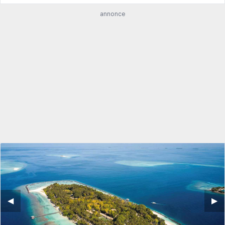
annonce
◀︎
▶︎