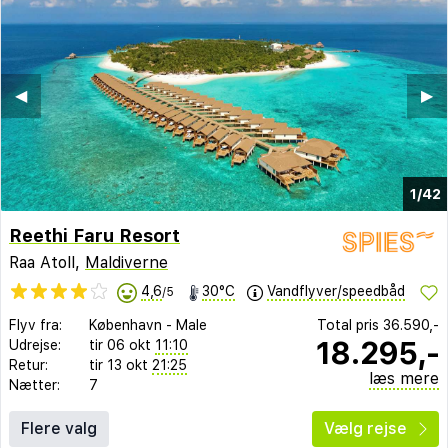
◀︎
▶︎
1/42
Reethi Faru Resort
Raa Atoll,
Maldiverne
4,6
30°C
Vandflyver/speedbåd
/5
Flyv fra:
København
-
Male
Total pris
36.590,-
18.295,-
Udrejse:
tir 06 okt
11:10
Retur:
tir 13 okt
21:25
læs mere
Nætter:
7
Flere valg
Vælg rejse