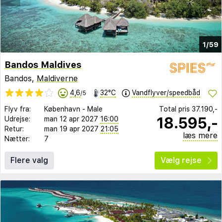
1/59
Bandos Maldives
Bandos,
Maldiverne
4,6
32°C
Vandflyver/speedbåd
/5
Flyv fra:
København
-
Male
Total pris
37.190,-
18.595,-
Udrejse:
man 12 apr 2027
16:00
Retur:
man 19 apr 2027
21:05
læs mere
Nætter:
7
Flere valg
Vælg rejse