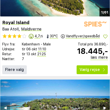
1/61
Royal Island
Baa Atoll,
Maldiverne
4,7
30°C
Vandflyver/speedbåd
/5
Flyv fra:
København
-
Male
Total pris
36.890,-
18.445,-
Udrejse:
tir 06 okt
11:10
Retur:
tir 13 okt
21:25
læs mere
Nætter:
7
Flere valg
Vælg rejse
◀︎
▶︎