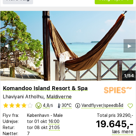
◀︎
▶︎
1/54
Komandoo Island Resort & Spa
Lhaviyani Atholhu,
Maldiverne
4,8
30°C
Vandflyver/speedbåd
/5
Flyv fra:
København
-
Male
Total pris
39.290,-
19.645,-
Udrejse:
tor 01 okt
16:00
Retur:
tor 08 okt
21:05
læs mere
Nætter:
7