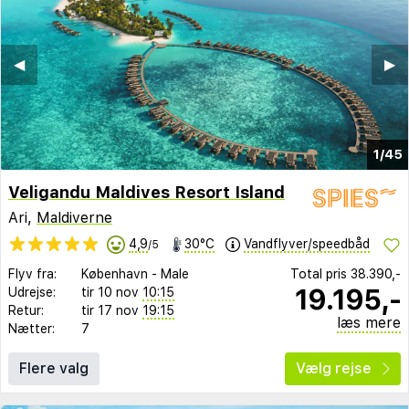
◀︎
▶︎
1/45
Veligandu Maldives Resort Island
Ari,
Maldiverne
4,9
30°C
Vandflyver/speedbåd
/5
Flyv fra:
København
-
Male
Total pris
38.390,-
19.195,-
Udrejse:
tir 10 nov
10:15
Retur:
tir 17 nov
19:15
læs mere
Nætter:
7
Flere valg
Vælg rejse