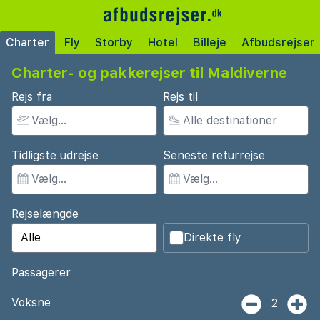
Charter
Fly
Storby
Hotel
Billeje
Afbudsrejser
Charter- og pakkerejser til Maldiverne
Rejs fra
Rejs til
Tidligste udrejse
Seneste returrejse
Rejselængde
Direkte fly
Passagerer
Voksne
2