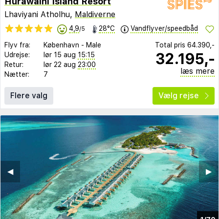
Hurawalhi Island Resort
Lhaviyani Atholhu,
Maldiverne
4,9
28°C
Vandflyver/speedbåd
/5
Flyv fra:
København
-
Male
Total pris
64.390,-
32.195,-
Udrejse:
lør 15 aug
15:15
Retur:
lør 22 aug
23:00
læs mere
Nætter:
7
Flere valg
Vælg rejse
◀︎
▶︎