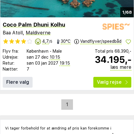
1/68
Coco Palm Dhuni Kolhu
Baa Atoll,
Maldiverne
4,7
30°C
Vandflyver/speedbåd
/5
Flyv fra:
København
-
Male
Total pris
68.390,-
34.195,-
Udrejse:
søn 27 dec
10:15
Retur:
søn 03 jan 2027
19:15
læs mere
Nætter:
7
Flere valg
Vælg rejse
1
Vi tager forbehold for at ændring af pris kan forekomme i