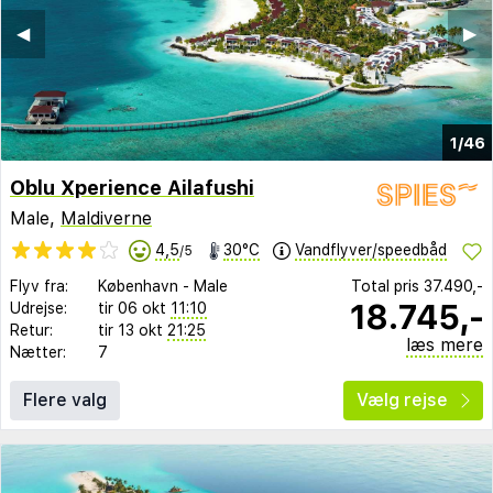
◀︎
▶︎
1/46
Oblu Xperience Ailafushi
Male,
Maldiverne
4,5
30°C
Vandflyver/speedbåd
/5
Flyv fra:
København
-
Male
Total pris
37.490,-
18.745,-
Udrejse:
tir 06 okt
11:10
Retur:
tir 13 okt
21:25
læs mere
Nætter:
7
Flere valg
Vælg rejse