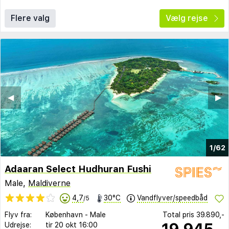
Flere valg
Vælg rejse
◀︎
▶︎
1/62
Adaaran Select Hudhuran Fushi
Male,
Maldiverne
4,7
30°C
Vandflyver/speedbåd
/5
Flyv fra:
København
-
Male
Total pris
39.890,-
19.945,-
Udrejse:
tir 20 okt
16:00