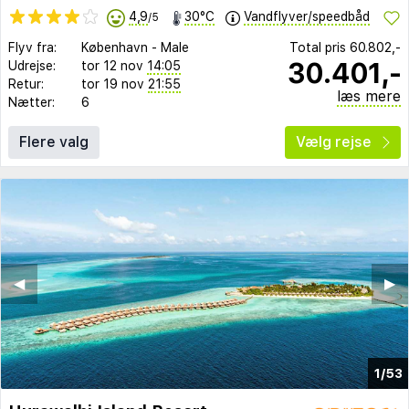
4,9
30°C
Vandflyver/speedbåd
/5
Flyv fra:
København
-
Male
Total pris
60.802,-
30.401,-
Udrejse:
tor 12 nov
14:05
Retur:
tor 19 nov
21:55
læs mere
Nætter:
6
Flere valg
Vælg rejse
◀︎
▶︎
1/53