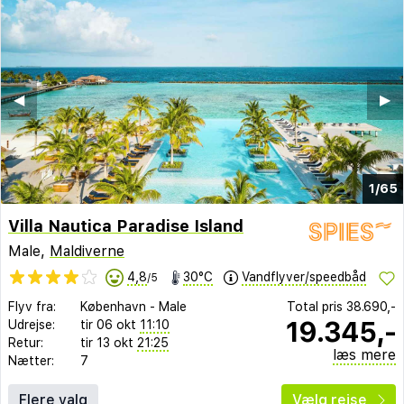
◀︎
▶︎
1/65
Villa Nautica Paradise Island
Male,
Maldiverne
4,8
30°C
Vandflyver/speedbåd
/5
Flyv fra:
København
-
Male
Total pris
38.690,-
19.345,-
Udrejse:
tir 06 okt
11:10
Retur:
tir 13 okt
21:25
læs mere
Nætter:
7
Flere valg
Vælg rejse