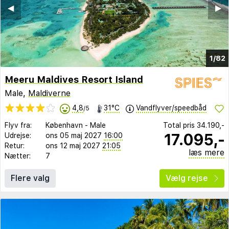
◀︎
▶︎
1/82
Meeru Maldives Resort Island
Male,
Maldiverne
4,8
31°C
Vandflyver/speedbåd
/5
Flyv fra:
København
-
Male
Total pris
34.190,-
17.095,-
Udrejse:
ons 05 maj 2027
16:00
Retur:
ons 12 maj 2027
21:05
læs mere
Nætter:
7
Flere valg
Vælg rejse