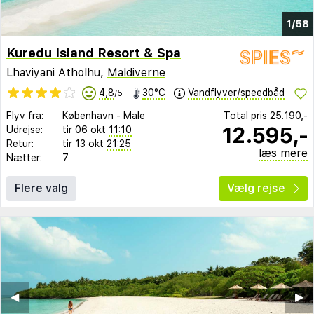
1/58
Kuredu Island Resort & Spa
Lhaviyani Atholhu,
Maldiverne
4,8
30°C
Vandflyver/speedbåd
/5
Flyv fra:
København
-
Male
Total pris
25.190,-
12.595,-
Udrejse:
tir 06 okt
11:10
Retur:
tir 13 okt
21:25
læs mere
Nætter:
7
Flere valg
Vælg rejse
◀︎
▶︎