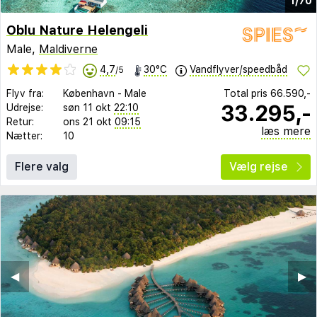
1/70
Oblu Nature Helengeli
Male,
Maldiverne
4,7
30°C
Vandflyver/speedbåd
/5
Flyv fra:
København
-
Male
Total pris
66.590,-
33.295,-
Udrejse:
søn 11 okt
22:10
Retur:
ons 21 okt
09:15
læs mere
Nætter:
10
Flere valg
Vælg rejse
◀︎
▶︎