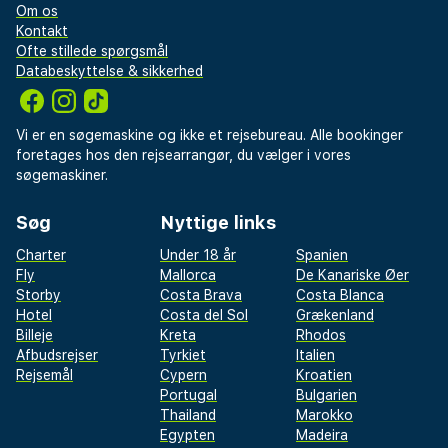
Om os
Kontakt
Ofte stillede spørgsmål
Databeskyttelse & sikkerhed
Vi er en søgemaskine og ikke et rejsebureau. Alle bookinger
foretages hos den rejsearrangør, du vælger i vores
søgemaskiner.
Søg
Nyttige links
Charter
Under 18 år
Spanien
Fly
Mallorca
De Kanariske Øer
Storby
Costa Brava
Costa Blanca
Hotel
Costa del Sol
Grækenland
Billeje
Kreta
Rhodos
Afbudsrejser
Tyrkiet
Italien
Rejsemål
Cypern
Kroatien
Portugal
Bulgarien
Thailand
Marokko
Egypten
Madeira