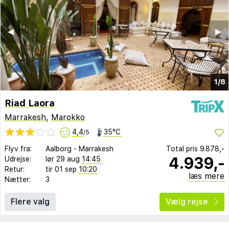
◀︎
▶︎
1/8
Riad Laora
Marrakesh
,
Marokko
4,4
35°C
/5
Flyv fra:
Aalborg
-
Marrakesh
Total pris
9.878,-
4.939,-
Udrejse:
lør 29 aug
14:45
Retur:
tir 01 sep
10:20
læs mere
Nætter:
3
Flere valg
Vælg rejse