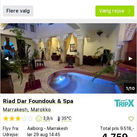
Flere valg
Vælg rejse
◀︎
▶︎
1/10
Riad Dar Foundouk & Spa
Marrakesh
,
Marokko
3,9
35°C
/5
Flyv fra:
Aalborg
-
Marrakesh
Total pris
9.518,-
4.759,-
Udrejse:
lør 29 aug
14:45