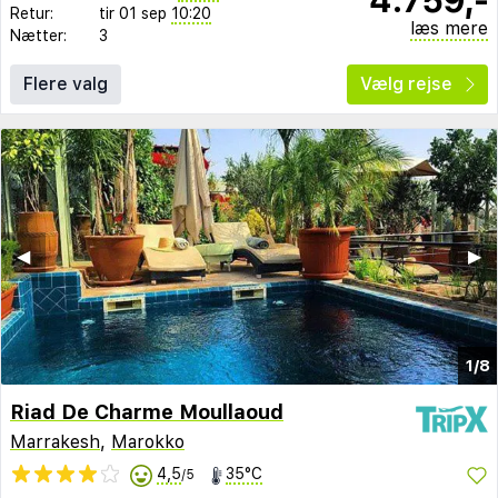
Retur:
tir 01 sep
10:20
læs mere
Nætter:
3
Flere valg
Vælg rejse
◀︎
▶︎
1/8
Riad De Charme Moullaoud
Marrakesh
,
Marokko
4,5
35°C
/5