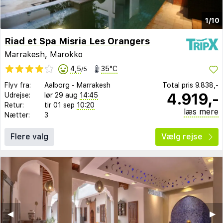
1/10
Riad et Spa Misria Les Orangers
Marrakesh
,
Marokko
4,5
35°C
/5
Flyv fra:
Aalborg
-
Marrakesh
Total pris
9.838,-
4.919,-
Udrejse:
lør 29 aug
14:45
Retur:
tir 01 sep
10:20
læs mere
Nætter:
3
Flere valg
Vælg rejse
◀︎
▶︎