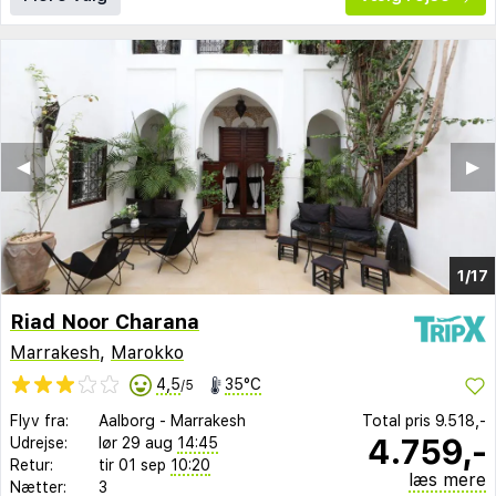
◀︎
▶︎
1/17
Riad Noor Charana
Marrakesh
,
Marokko
4,5
35°C
/5
Flyv fra:
Aalborg
-
Marrakesh
Total pris
9.518,-
4.759,-
Udrejse:
lør 29 aug
14:45
Retur:
tir 01 sep
10:20
læs mere
Nætter:
3