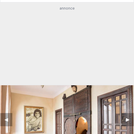
annonce
◀︎
▶︎