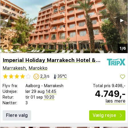
◀︎
▶︎
1/6
Imperial Holiday Marrakech Hotel & Spa
Marrakesh
,
Marokko
2,3
35°C
/5
Flyv fra:
Aalborg
-
Marrakesh
Total pris
9.498,-
4.749,-
Udrejse:
lør 29 aug
14:45
Retur:
tir 01 sep
10:20
læs mere
Nætter:
3
Flere valg
Vælg rejse