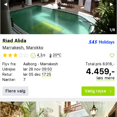
◀︎
▶︎
1/8
Riad Alida
Marrakesh
,
Marokko
4,3
20°C
/5
Flyv fra:
Aalborg
-
Marrakesh
Total pris
8.918,-
4.459,-
Udrejse:
lør 28 nov
09:50
Retur:
lør 05 dec
17:25
læs mere
Nætter:
7
Flere valg
Vælg rejse