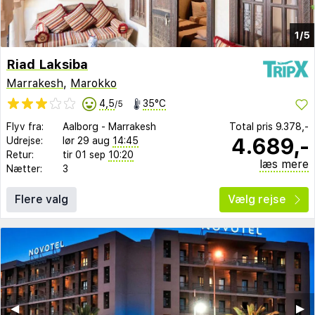
1/5
Riad Laksiba
Marrakesh
,
Marokko
4,5
35°C
/5
Flyv fra:
Aalborg
-
Marrakesh
Total pris
9.378,-
4.689,-
Udrejse:
lør 29 aug
14:45
Retur:
tir 01 sep
10:20
læs mere
Nætter:
3
Flere valg
Vælg rejse
◀︎
▶︎