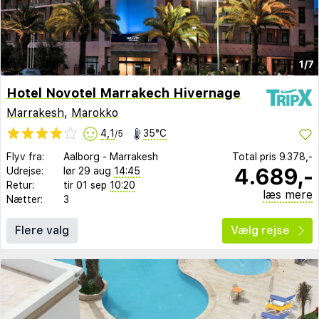
1/7
Hotel Novotel Marrakech Hivernage
Marrakesh
,
Marokko
4,1
35°C
/5
Flyv fra:
Aalborg
-
Marrakesh
Total pris
9.378,-
4.689,-
Udrejse:
lør 29 aug
14:45
Retur:
tir 01 sep
10:20
læs mere
Nætter:
3
Flere valg
Vælg rejse