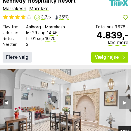
Kennedy Hospitality Resort
Marrakesh
,
Marokko
3,7
35°C
/5
Flyv fra:
Aalborg
-
Marrakesh
Total pris
9.678,-
4.839,-
Udrejse:
lør 29 aug
14:45
Retur:
tir 01 sep
10:20
læs mere
Nætter:
3
Flere valg
Vælg rejse
◀︎
▶︎