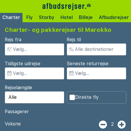
Charter
Fly
Storby
Hotel
Billeje
Afbudsrejser
Charter- og pakkerejser til Marokko
Rejs fra
Rejs til
Tidligste udrejse
Seneste returrejse
Rejselængde
Direkte fly
Passagerer
Voksne
2