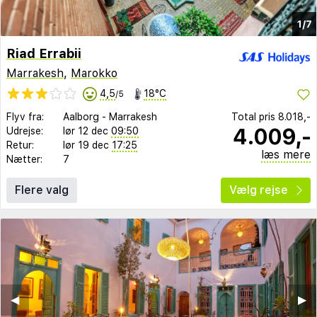
1/7
Riad Errabii
Marrakesh
,
Marokko
4,5
18°C
/5
Flyv fra:
Aalborg
-
Marrakesh
Total pris
8.018,-
4.009,-
Udrejse:
lør 12 dec
09:50
Retur:
lør 19 dec
17:25
læs mere
Nætter:
7
Flere valg
Vælg rejse
◀︎
▶︎