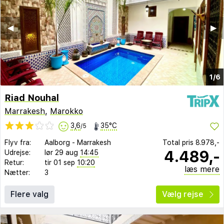
◀︎
▶︎
1/6
Riad Nouhal
Marrakesh
,
Marokko
3,6
35°C
/5
Flyv fra:
Aalborg
-
Marrakesh
Total pris
8.978,-
4.489,-
Udrejse:
lør 29 aug
14:45
Retur:
tir 01 sep
10:20
læs mere
Nætter:
3
Flere valg
Vælg rejse