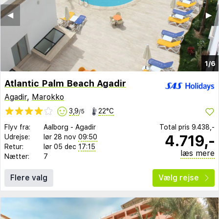
◀︎
▶︎
1/6
Atlantic Palm Beach Agadir
Agadir
,
Marokko
3,9
22°C
/5
Flyv fra:
Aalborg
-
Agadir
Total pris
9.438,-
4.719,-
Udrejse:
lør 28 nov
09:50
Retur:
lør 05 dec
17:15
læs mere
Nætter:
7
Flere valg
Vælg rejse