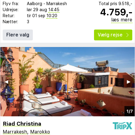
Flyv fra:
Aalborg
-
Marrakesh
Total pris
9.518,-
4.759,-
Udrejse:
lør 29 aug
14:45
Retur:
tir 01 sep
10:20
læs mere
Nætter:
3
Flere valg
Vælg rejse
◀︎
▶︎
1/7
Riad Christina
Marrakesh
,
Marokko