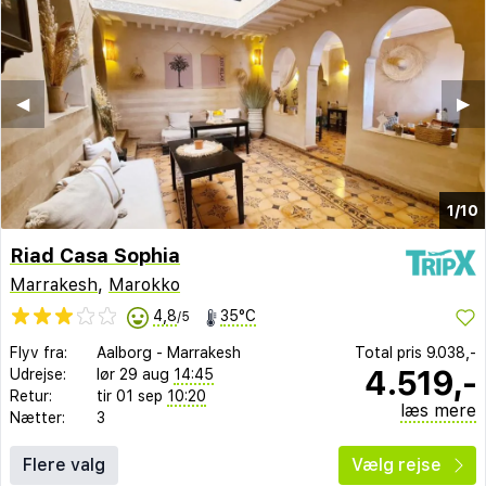
◀︎
▶︎
1/10
Riad Casa Sophia
Marrakesh
,
Marokko
4,8
35°C
/5
Flyv fra:
Aalborg
-
Marrakesh
Total pris
9.038,-
4.519,-
Udrejse:
lør 29 aug
14:45
Retur:
tir 01 sep
10:20
læs mere
Nætter:
3
Flere valg
Vælg rejse