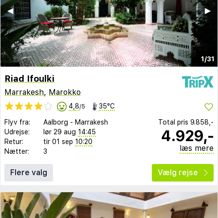
◀︎
▶︎
1/31
Riad Ifoulki
Marrakesh
,
Marokko
4,8
35°C
/5
Flyv fra:
Aalborg
-
Marrakesh
Total pris
9.858,-
4.929,-
Udrejse:
lør 29 aug
14:45
Retur:
tir 01 sep
10:20
læs mere
Nætter:
3
Flere valg
Vælg rejse