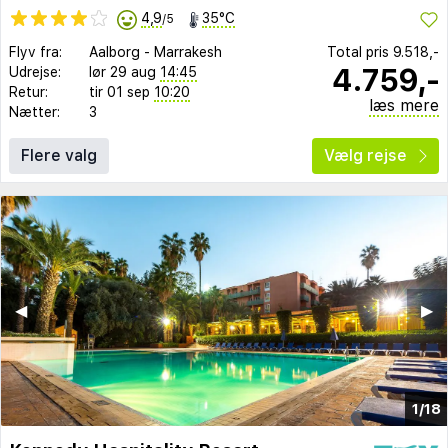
4,9
35°C
/5
Flyv fra:
Aalborg
-
Marrakesh
Total pris
9.518,-
4.759,-
Udrejse:
lør 29 aug
14:45
Retur:
tir 01 sep
10:20
læs mere
Nætter:
3
Flere valg
Vælg rejse
◀︎
▶︎
1/18