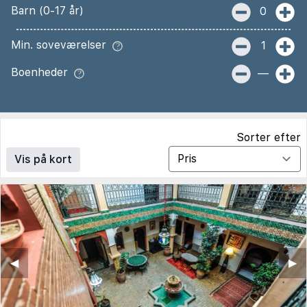
Barn (0-17 år)
0
Min. soveværelser
1
Boenheder
—
Sorter efter
Vis på kort
◀︎
▶︎