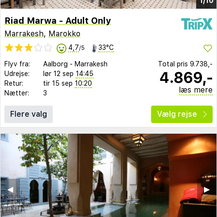
1/10
Riad Marwa - Adult Only
Marrakesh
,
Marokko
4,7
33°C
/5
Flyv fra:
Aalborg
-
Marrakesh
Total pris
9.738,-
4.869,-
Udrejse:
lør 12 sep
14:45
Retur:
tir 15 sep
10:20
læs mere
Nætter:
3
Flere valg
Vælg rejse
◀︎
▶︎