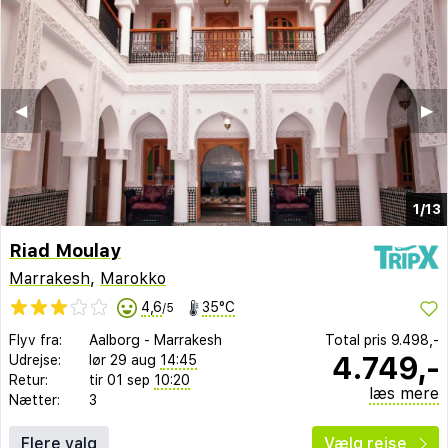
◀︎
▶︎
1/13
Riad Moulay
Marrakesh
,
Marokko
4,6
35°C
/5
Flyv fra:
Aalborg
-
Marrakesh
Total pris
9.498,-
4.749,-
Udrejse:
lør 29 aug
14:45
Retur:
tir 01 sep
10:20
læs mere
Nætter:
3
Flere valg
Vælg rejse