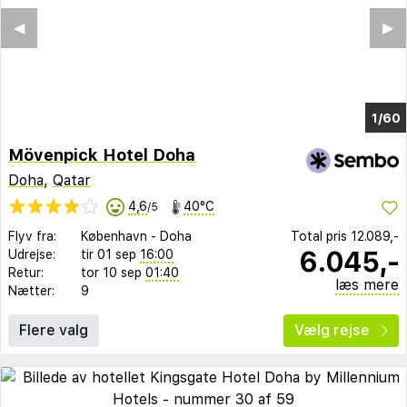
◀︎
▶︎
1/56
Mövenpick Hotel Doha
Doha
,
Qatar
4,6
40°C
/5
Flyv fra:
København
-
Doha
Total pris
12.089,-
6.045,-
Udrejse:
tir 01 sep
16:00
Retur:
tor 10 sep
01:40
læs mere
Nætter:
9
Flere valg
Vælg rejse