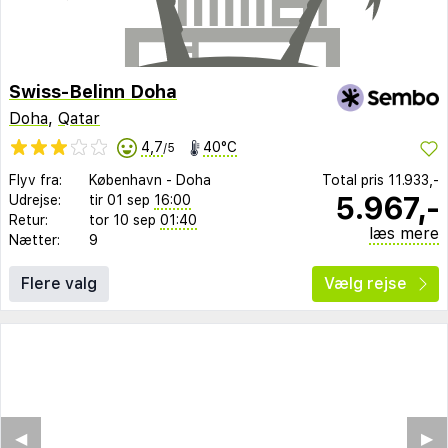
Swiss-Belinn Doha
Doha
,
Qatar
4,7
40°C
/5
Flyv fra:
København
-
Doha
Total pris
11.933,-
5.967,-
Udrejse:
tir 01 sep
16:00
Retur:
tor 10 sep
01:40
læs mere
Nætter:
9
Flere valg
Vælg rejse
◀︎
▶︎