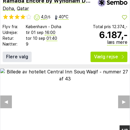
Ramada Encore by Wyndham Doha
Doha
,
Qatar
4,0
40°C
/5
Flyv fra:
København
-
Doha
Total pris
12.374,-
6.187,-
Udrejse:
tir 01 sep
16:00
Retur:
tor 10 sep
01:40
læs mere
Nætter:
9
Flere valg
Vælg rejse
◀︎
▶︎