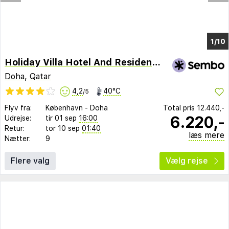
1/3
Holiday Villa Hotel And Residence City Centre Doha
Doha
,
Qatar
4,2
40°C
/5
Flyv fra:
København
-
Doha
Total pris
12.440,-
6.220,-
Udrejse:
tir 01 sep
16:00
Retur:
tor 10 sep
01:40
læs mere
Nætter:
9
Flere valg
Vælg rejse