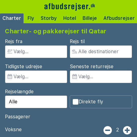
Charter
Fly
Storby
Hotel
Billeje
Afbudsrejser
Charter- og pakkerejser til Qatar
Rejs fra
Rejs til
Tidligste udrejse
Seneste returrejse
Rejselængde
Direkte fly
Passagerer
Voksne
2