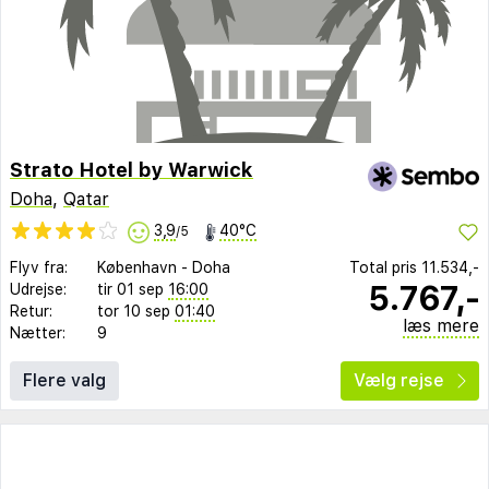
Strato Hotel by Warwick
Doha
,
Qatar
3,9
40°C
/5
Flyv fra:
København
-
Doha
Total pris
11.534,-
5.767,-
Udrejse:
tir 01 sep
16:00
Retur:
tor 10 sep
01:40
læs mere
Nætter:
9
Flere valg
Vælg rejse