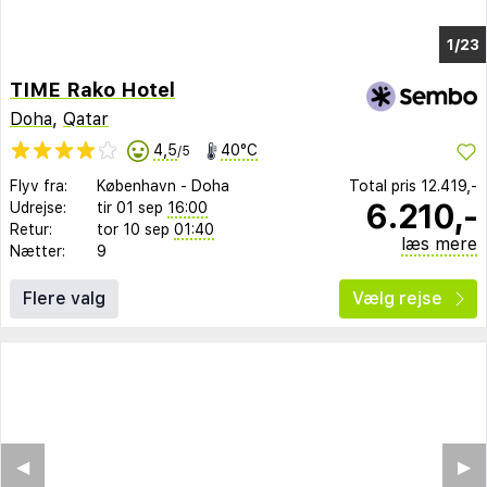
1/18
TIME Rako Hotel
Doha
,
Qatar
4,5
40°C
/5
Flyv fra:
København
-
Doha
Total pris
12.419,-
6.210,-
Udrejse:
tir 01 sep
16:00
Retur:
tor 10 sep
01:40
læs mere
Nætter:
9
Flere valg
Vælg rejse
◀︎
▶︎