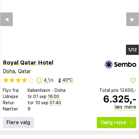
◀︎
▶︎
1/8
Royal Qatar Hotel
Doha
,
Qatar
4,1
40°C
/5
Flyv fra:
København
-
Doha
Total pris
12.650,-
6.325,-
Udrejse:
tir 01 sep
16:00
Retur:
tor 10 sep
01:40
læs mere
Nætter:
9
Flere valg
Vælg rejse