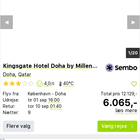
◀︎
▶︎
1/15
Kingsgate Hotel Doha by Millennium Hotels
Doha
,
Qatar
4,0
40°C
/5
Flyv fra:
København
-
Doha
Total pris
12.129,-
6.065,-
Udrejse:
tir 01 sep
16:00
Retur:
tor 10 sep
01:40
læs mere
Nætter:
9
Flere valg
Vælg rejse