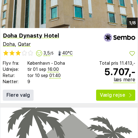
1/8
Doha Dynasty Hotel
Doha
,
Qatar
3,5
40°C
/5
Flyv fra:
København
-
Doha
Total pris
11.413,-
5.707,-
Udrejse:
tir 01 sep
16:00
Retur:
tor 10 sep
01:40
læs mere
Nætter:
9
Flere valg
Vælg rejse