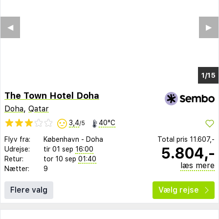
◀︎
▶︎
1/9
The Town Hotel Doha
Doha
,
Qatar
3,4
40°C
/5
Flyv fra:
København
-
Doha
Total pris
11.607,-
5.804,-
Udrejse:
tir 01 sep
16:00
Retur:
tor 10 sep
01:40
læs mere
Nætter:
9
Flere valg
Vælg rejse