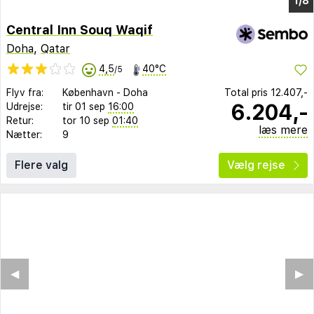
1/3
Central Inn Souq Waqif
Doha
,
Qatar
4,5
40°C
/5
Flyv fra:
København
-
Doha
Total pris
12.407,-
6.204,-
Udrejse:
tir 01 sep
16:00
Retur:
tor 10 sep
01:40
læs mere
Nætter:
9
Flere valg
Vælg rejse
◀︎
▶︎