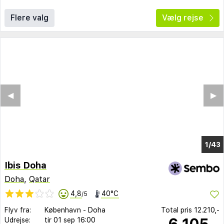
Flere valg
Vælg rejse
◀︎
▶︎
1/38
Ibis Doha
Doha
,
Qatar
4,8
40°C
/5
Flyv fra:
København
-
Doha
Total pris
12.210,-
6.105,-
Udrejse:
tir 01 sep
16:00