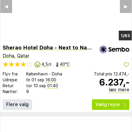
◀︎
▶︎
1/59
Sherao Hotel Doha - Next to National Museum of Qatar & Metro
Doha
,
Qatar
4,5
40°C
/5
Flyv fra:
København
-
Doha
Total pris
12.474,-
6.237,-
Udrejse:
tir 01 sep
16:00
Retur:
tor 10 sep
01:40
læs mere
Nætter:
9
Flere valg
Vælg rejse