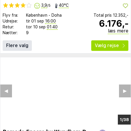
3,9
40°C
/5
Flyv fra:
København
-
Doha
Total pris
12.352,-
6.176,-
Udrejse:
tir 01 sep
16:00
Retur:
tor 10 sep
01:40
læs mere
Nætter:
9
Flere valg
Vælg rejse
◀︎
▶︎
1/34