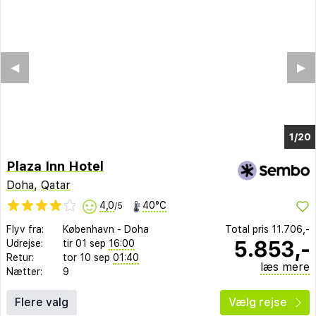
◀︎
▶︎
1/15
Plaza Inn Hotel
Doha
,
Qatar
4,0
40°C
/5
Flyv fra:
København
-
Doha
Total pris
11.706,-
5.853,-
Udrejse:
tir 01 sep
16:00
Retur:
tor 10 sep
01:40
læs mere
Nætter:
9
Flere valg
Vælg rejse