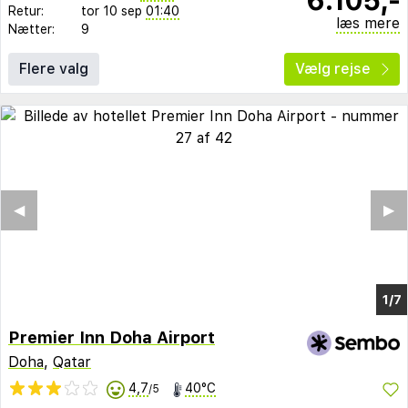
Retur:
tor 10 sep
01:40
læs mere
Nætter:
9
Flere valg
Vælg rejse
◀︎
▶︎
1/2
Premier Inn Doha Airport
Doha
,
Qatar
4,7
40°C
/5