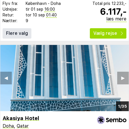
Flyv fra:
København
-
Doha
Total pris
12.233,-
6.117,-
Udrejse:
tir 01 sep
16:00
Retur:
tor 10 sep
01:40
læs mere
Nætter:
9
Flere valg
Vælg rejse
◀︎
▶︎
1/35
Akasiya Hotel
Doha
,
Qatar