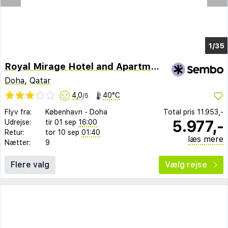
1/29
Royal Mirage Hotel and Apartments
Doha
,
Qatar
4,0
40°C
/5
Flyv fra:
København
-
Doha
Total pris
11.953,-
5.977,-
Udrejse:
tir 01 sep
16:00
Retur:
tor 10 sep
01:40
læs mere
Nætter:
9
Flere valg
Vælg rejse