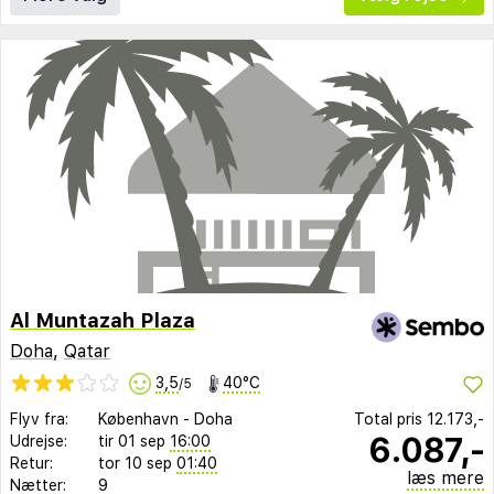
Al Muntazah Plaza
Doha
,
Qatar
3,5
40°C
/5
Flyv fra:
København
-
Doha
Total pris
12.173,-
6.087,-
Udrejse:
tir 01 sep
16:00
Retur:
tor 10 sep
01:40
læs mere
Nætter:
9