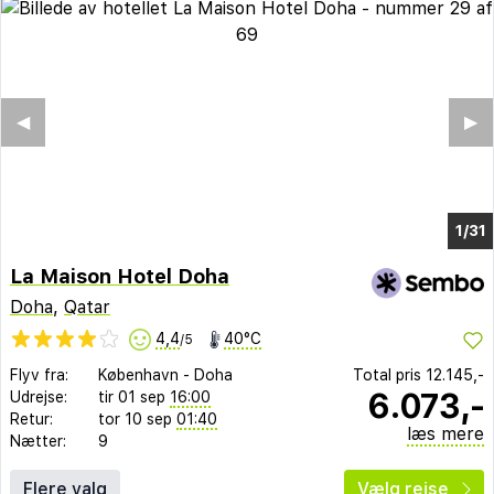
◀︎
▶︎
1/26
La Maison Hotel Doha
Doha
,
Qatar
4,4
40°C
/5
Flyv fra:
København
-
Doha
Total pris
12.145,-
6.073,-
Udrejse:
tir 01 sep
16:00
Retur:
tor 10 sep
01:40
læs mere
Nætter:
9
Flere valg
Vælg rejse