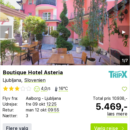
◀︎
▶︎
1/7
Boutique Hotel Asteria
Ljubljana,
Slovenien
4,0
16°C
/5
Flyv fra:
Aalborg
-
Ljubljana
Total pris
10.938,-
5.469,-
Udrejse:
fre 09 okt
12:25
Retur:
man 12 okt
09:55
læs mere
Nætter:
3
Flere valg
Vælg rejse