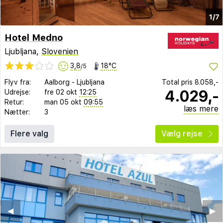
1/7
Hotel Medno
Ljubljana,
Slovenien
3,8
18°C
/5
Flyv fra:
Aalborg
-
Ljubljana
Total pris
8.058,-
4.029,-
Udrejse:
fre 02 okt
12:25
Retur:
man 05 okt
09:55
læs mere
Nætter:
3
Flere valg
Vælg rejse
◀︎
▶︎