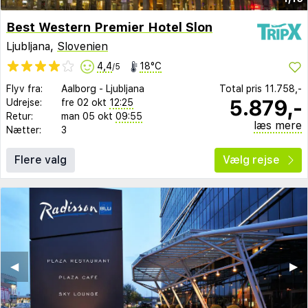
Best Western Premier Hotel Slon
Ljubljana,
Slovenien
4,4
18°C
/5
Flyv fra:
Aalborg
-
Ljubljana
Total pris
11.758,-
5.879,-
Udrejse:
fre 02 okt
12:25
Retur:
man 05 okt
09:55
læs mere
Nætter:
3
Flere valg
Vælg rejse
◀︎
▶︎