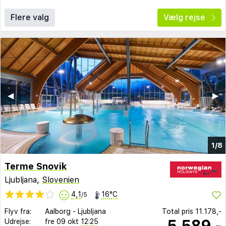
Flere valg
Vælg rejse
◀︎
▶︎
1/8
Terme Snovik
Ljubljana,
Slovenien
4,1
16°C
/5
Flyv fra:
Aalborg
-
Ljubljana
Total pris
11.178,-
5.589,-
Udrejse:
fre 09 okt
12:25