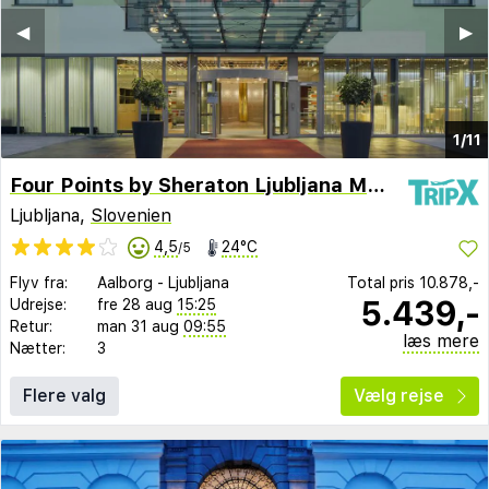
◀︎
▶︎
1/11
Four Points by Sheraton Ljubljana Mons
Ljubljana,
Slovenien
4,5
24°C
/5
Flyv fra:
Aalborg
-
Ljubljana
Total pris
10.878,-
5.439,-
Udrejse:
fre 28 aug
15:25
Retur:
man 31 aug
09:55
læs mere
Nætter:
3
Flere valg
Vælg rejse