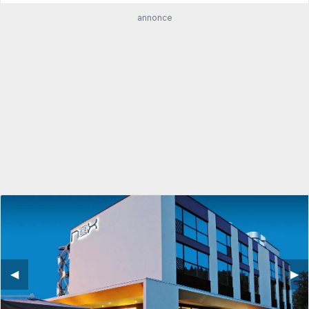
annonce
◀︎
▶︎