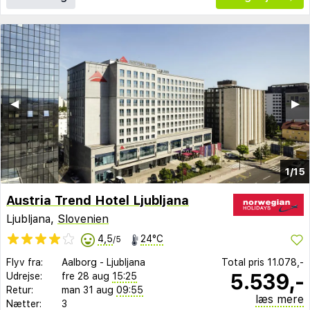
◀︎
▶︎
1/15
Austria Trend Hotel Ljubljana
Ljubljana,
Slovenien
4,5
24°C
/5
Flyv fra:
Aalborg
-
Ljubljana
Total pris
11.078,-
5.539,-
Udrejse:
fre 28 aug
15:25
Retur:
man 31 aug
09:55
læs mere
Nætter:
3