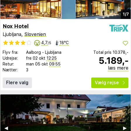
1/7
Nox Hotel
Ljubljana,
Slovenien
4,7
18°C
/5
Flyv fra:
Aalborg
-
Ljubljana
Total pris
10.378,-
5.189,-
Udrejse:
fre 02 okt
12:25
Retur:
man 05 okt
09:55
læs mere
Nætter:
3
Flere valg
Vælg rejse
◀︎
▶︎