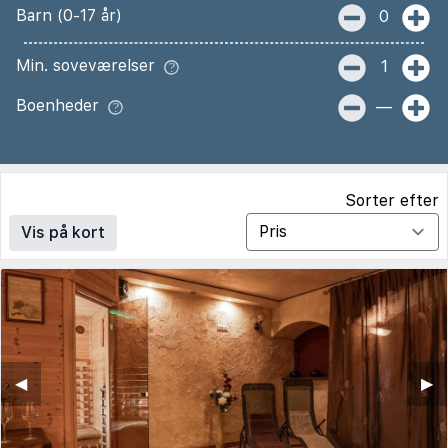
Barn (0-17 år)
0
Min. soveværelser
1
Boenheder
—
Sorter efter
Vis på kort
◀︎
▶︎