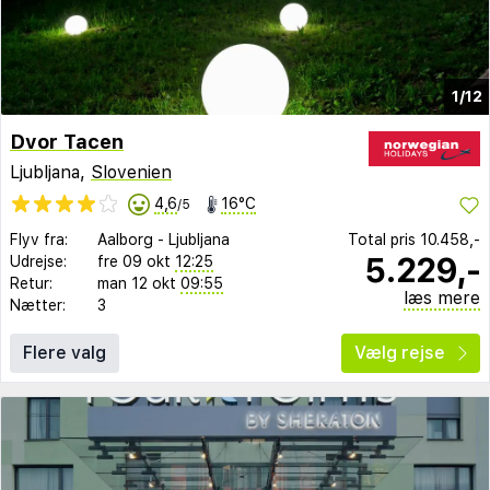
1/12
Dvor Tacen
Ljubljana,
Slovenien
4,6
16°C
/5
Flyv fra:
Aalborg
-
Ljubljana
Total pris
10.458,-
5.229,-
Udrejse:
fre 09 okt
12:25
Retur:
man 12 okt
09:55
læs mere
Nætter:
3
Flere valg
Vælg rejse