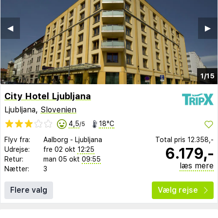
◀︎
▶︎
1/15
City Hotel Ljubljana
Ljubljana,
Slovenien
4,5
18°C
/5
Flyv fra:
Aalborg
-
Ljubljana
Total pris
12.358,-
6.179,-
Udrejse:
fre 02 okt
12:25
Retur:
man 05 okt
09:55
læs mere
Nætter:
3
Flere valg
Vælg rejse