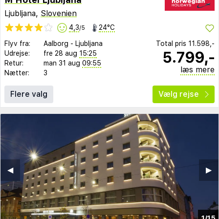
Ljubljana,
Slovenien
4,3
24°C
/5
Flyv fra:
Aalborg
-
Ljubljana
Total pris
11.598,-
5.799,-
Udrejse:
fre 28 aug
15:25
Retur:
man 31 aug
09:55
læs mere
Nætter:
3
Flere valg
Vælg rejse
◀︎
▶︎
1/15