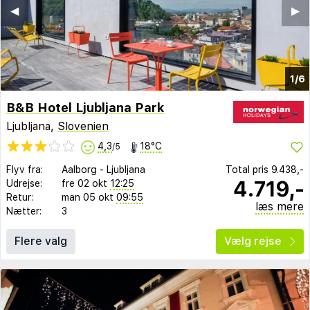
◀︎
▶︎
1/6
B&B Hotel Ljubljana Park
Ljubljana,
Slovenien
4,3
18°C
/5
Flyv fra:
Aalborg
-
Ljubljana
Total pris
9.438,-
4.719,-
Udrejse:
fre 02 okt
12:25
Retur:
man 05 okt
09:55
læs mere
Nætter:
3
Flere valg
Vælg rejse