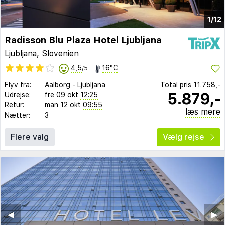
1/12
Radisson Blu Plaza Hotel Ljubljana
Ljubljana,
Slovenien
4,5
16°C
/5
Flyv fra:
Aalborg
-
Ljubljana
Total pris
11.758,-
5.879,-
Udrejse:
fre 09 okt
12:25
Retur:
man 12 okt
09:55
læs mere
Nætter:
3
Flere valg
Vælg rejse
◀︎
▶︎