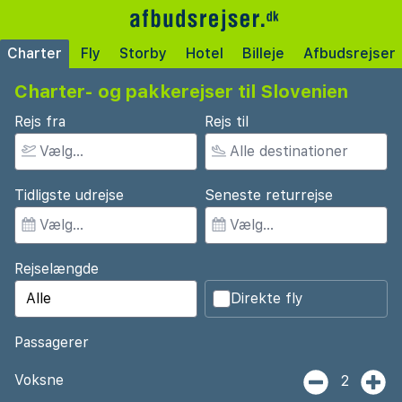
Charter
Fly
Storby
Hotel
Billeje
Afbudsrejser
Charter- og pakkerejser til Slovenien
Rejs fra
Rejs til
Tidligste udrejse
Seneste returrejse
Rejselængde
Direkte fly
Passagerer
Voksne
2