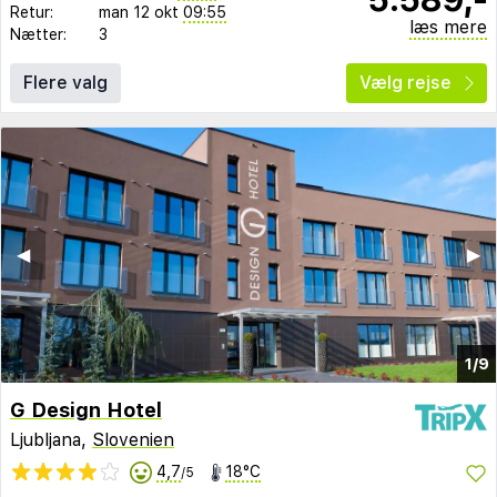
Retur:
man 12 okt
09:55
læs mere
Nætter:
3
Flere valg
Vælg rejse
◀︎
▶︎
1/9
G Design Hotel
Ljubljana,
Slovenien
4,7
18°C
/5