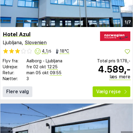
1/7
Hotel Azul
Ljubljana,
Slovenien
4,1
18°C
/5
Flyv fra:
Aalborg
-
Ljubljana
Total pris
9.178,-
4.589,-
Udrejse:
fre 02 okt
12:25
Retur:
man 05 okt
09:55
læs mere
Nætter:
3
Flere valg
Vælg rejse