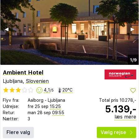
◀︎
▶︎
1/9
Ambient Hotel
Ljubljana,
Slovenien
4,1
20°C
/5
Flyv fra:
Aalborg
-
Ljubljana
Total pris
10.278,-
5.139,-
Udrejse:
fre 25 sep
15:25
Retur:
man 28 sep
09:55
læs mere
Nætter:
3
Flere valg
Vælg rejse