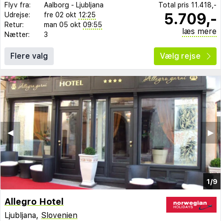
Flyv fra:
Aalborg
-
Ljubljana
Total pris
11.418,-
5.709,-
Udrejse:
fre 02 okt
12:25
Retur:
man 05 okt
09:55
læs mere
Nætter:
3
Flere valg
Vælg rejse
◀︎
▶︎
1/9
Allegro Hotel
Ljubljana,
Slovenien