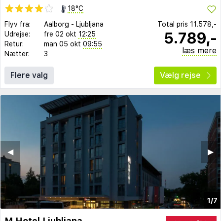
18°C
Flyv fra:
Aalborg
-
Ljubljana
Total pris
11.578,-
5.789,-
Udrejse:
fre 02 okt
12:25
Retur:
man 05 okt
09:55
læs mere
Nætter:
3
Flere valg
Vælg rejse
◀︎
▶︎
1/7
M Hotel Ljubljana