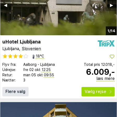
◀︎
▶︎
1/14
uHotel Ljubljana
Ljubljana,
Slovenien
18°C
Flyv fra:
Aalborg
-
Ljubljana
Total pris
12.018,-
6.009,-
Udrejse:
fre 02 okt
12:25
Retur:
man 05 okt
09:55
læs mere
Nætter:
3
Flere valg
Vælg rejse