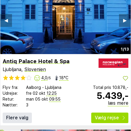
◀︎
▶︎
1/13
Antiq Palace Hotel & Spa
Ljubljana,
Slovenien
4,0
18°C
/5
Flyv fra:
Aalborg
-
Ljubljana
Total pris
10.878,-
5.439,-
Udrejse:
fre 02 okt
12:25
Retur:
man 05 okt
09:55
læs mere
Nætter:
3
Flere valg
Vælg rejse