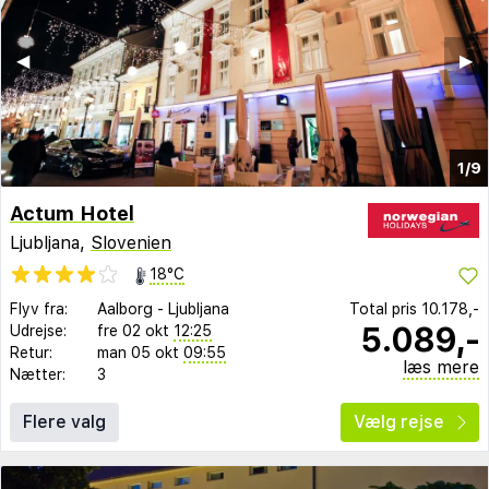
◀︎
▶︎
1/9
Actum Hotel
Ljubljana,
Slovenien
18°C
Flyv fra:
Aalborg
-
Ljubljana
Total pris
10.178,-
5.089,-
Udrejse:
fre 02 okt
12:25
Retur:
man 05 okt
09:55
læs mere
Nætter:
3
Flere valg
Vælg rejse