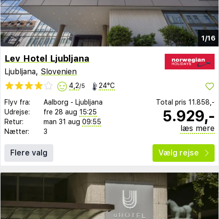
1/16
Lev Hotel Ljubljana
Ljubljana,
Slovenien
4,2
24°C
/5
Flyv fra:
Aalborg
-
Ljubljana
Total pris
11.858,-
5.929,-
Udrejse:
fre 28 aug
15:25
Retur:
man 31 aug
09:55
læs mere
Nætter:
3
Flere valg
Vælg rejse