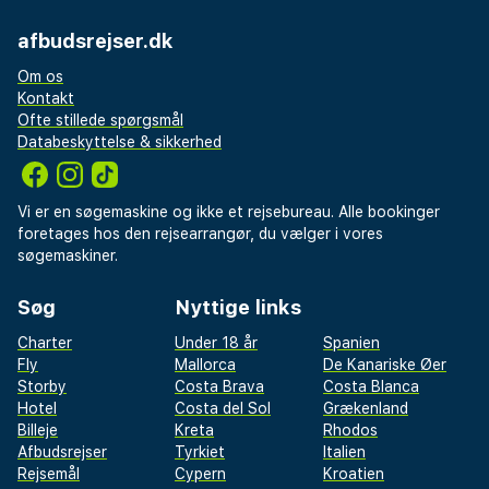
afbudsrejser.dk
Om os
Kontakt
Ofte stillede spørgsmål
Databeskyttelse & sikkerhed
Vi er en søgemaskine og ikke et rejsebureau. Alle bookinger
foretages hos den rejsearrangør, du vælger i vores
søgemaskiner.
Søg
Nyttige links
Charter
Under 18 år
Spanien
Fly
Mallorca
De Kanariske Øer
Storby
Costa Brava
Costa Blanca
Hotel
Costa del Sol
Grækenland
Billeje
Kreta
Rhodos
Afbudsrejser
Tyrkiet
Italien
Rejsemål
Cypern
Kroatien