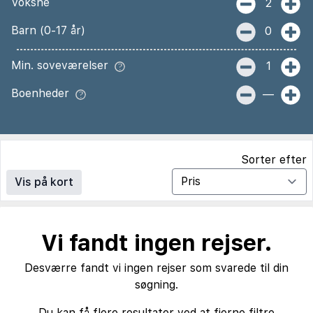
Voksne
2
Barn (0-17 år)
0
Min. soveværelser
1
Boenheder
—
Sorter efter
Vis på kort
Vi fandt ingen rejser.
Desværre fandt vi ingen rejser som svarede til din
søgning.
Du kan få flere resultater ved at fjerne filtre