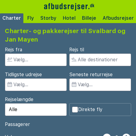
Charter
Fly
Storby
Hotel
Billeje
Afbudsrejser
Charter- og pakkerejser til Svalbard og
Jan Mayen
Rejs fra
Rejs til
Tidligste udrejse
Seneste returrejse
Rejselængde
Direkte fly
Passagerer