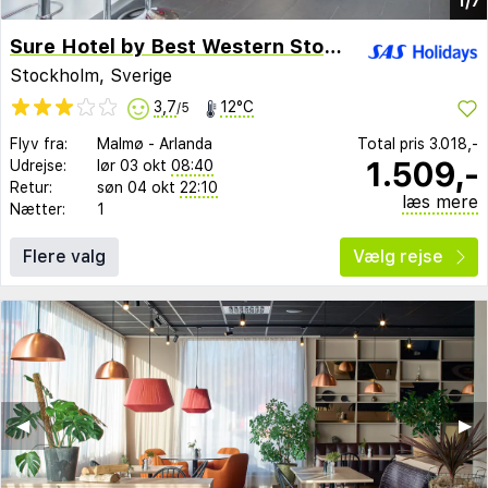
1/7
Sure Hotel by Best Western Stockholm Alvsjo
Stockholm, Sverige
3,7
12°C
/5
Flyv fra:
Malmø
-
Arlanda
Total pris
3.018,-
1.509,-
Udrejse:
lør 03 okt
08:40
Retur:
søn 04 okt
22:10
læs mere
Nætter:
1
Flere valg
Vælg rejse
◀︎
▶︎