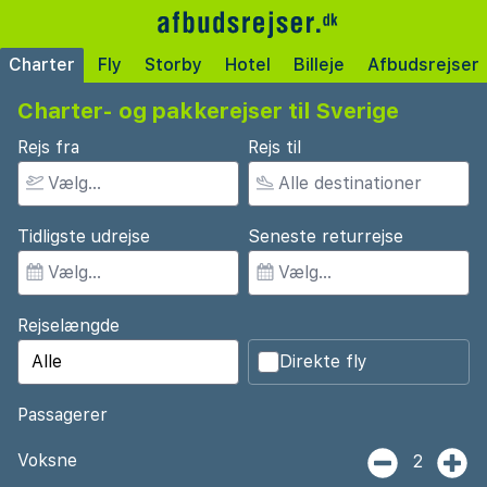
Charter
Fly
Storby
Hotel
Billeje
Afbudsrejser
Charter- og pakkerejser til Sverige
Rejs fra
Rejs til
Tidligste udrejse
Seneste returrejse
Rejselængde
Direkte fly
Passagerer
Voksne
2