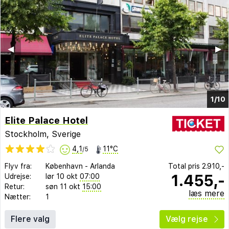
◀︎
▶︎
1/10
Elite Palace Hotel
Stockholm, Sverige
4,1
11°C
/5
Flyv fra:
København
-
Arlanda
Total pris
2.910,-
1.455,-
Udrejse:
lør 10 okt
07:00
Retur:
søn 11 okt
15:00
læs mere
Nætter:
1
Flere valg
Vælg rejse