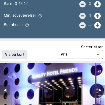
Barn (0-17 år)
0
Min. soveværelser
1
Boenheder
—
Sorter efter
Vis på kort
◀︎
▶︎