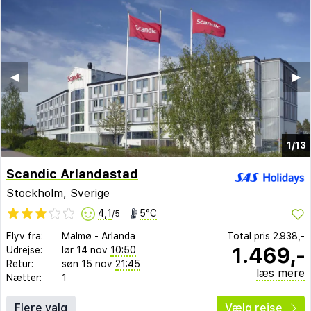
◀︎
▶︎
1/13
Scandic Arlandastad
Stockholm, Sverige
4,1
5°C
/5
Flyv fra:
Malmø
-
Arlanda
Total pris
2.938,-
1.469,-
Udrejse:
lør 14 nov
10:50
Retur:
søn 15 nov
21:45
læs mere
Nætter:
1
Flere valg
Vælg rejse