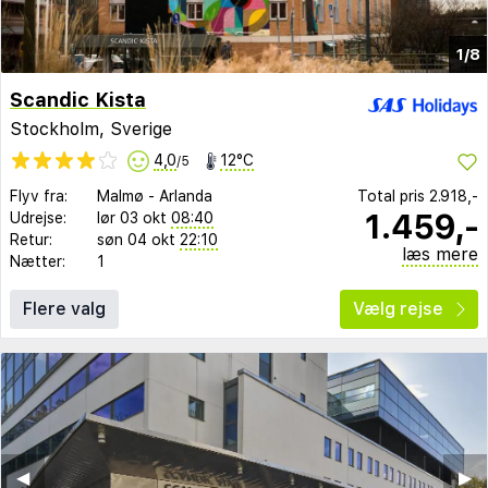
1/8
Scandic Kista
Stockholm, Sverige
4,0
12°C
/5
Flyv fra:
Malmø
-
Arlanda
Total pris
2.918,-
1.459,-
Udrejse:
lør 03 okt
08:40
Retur:
søn 04 okt
22:10
læs mere
Nætter:
1
Flere valg
Vælg rejse
◀︎
▶︎