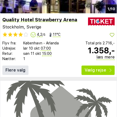
1/10
Quality Hotel Strawberry Arena
Stockholm, Sverige
4,2
11°C
/5
Flyv fra:
København
-
Arlanda
Total pris
2.716,-
1.358,-
Udrejse:
lør 10 okt
07:00
Retur:
søn 11 okt
15:00
læs mere
Nætter:
1
Flere valg
Vælg rejse