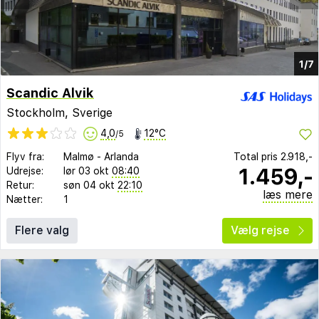
1/7
Scandic Alvik
Stockholm, Sverige
4,0
12°C
/5
Flyv fra:
Malmø
-
Arlanda
Total pris
2.918,-
1.459,-
Udrejse:
lør 03 okt
08:40
Retur:
søn 04 okt
22:10
læs mere
Nætter:
1
Flere valg
Vælg rejse