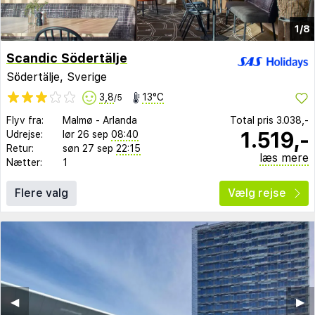
1/8
Scandic Södertälje
Södertälje, Sverige
3,8
13°C
/5
Flyv fra:
Malmø
-
Arlanda
Total pris
3.038,-
1.519,-
Udrejse:
lør 26 sep
08:40
Retur:
søn 27 sep
22:15
læs mere
Nætter:
1
Flere valg
Vælg rejse
◀︎
▶︎