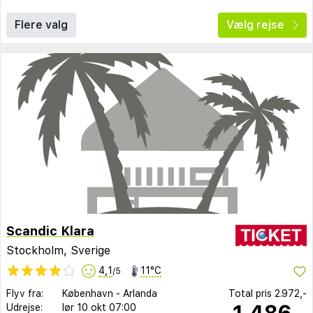
Flere valg
Vælg rejse
Scandic Klara
Stockholm, Sverige
4,1
11°C
/5
Flyv fra:
København
-
Arlanda
Total pris
2.972,-
1.486,-
Udrejse:
lør 10 okt
07:00