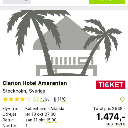
Clarion Hotel Amaranten
Stockholm, Sverige
4,1
11°C
/5
Flyv fra:
København
-
Arlanda
Total pris
2.948,-
1.474,-
Udrejse:
lør 10 okt
07:00
Retur:
søn 11 okt
15:00
læs mere
Nætter:
1