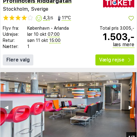
Profilhotels Riddargatan
Stockholm, Sverige
4,3
11°C
/5
Flyv fra:
København
-
Arlanda
Total pris
3.005,-
1.503,-
Udrejse:
lør 10 okt
07:00
Retur:
søn 11 okt
15:00
læs mere
Nætter:
1
Flere valg
Vælg rejse
◀︎
▶︎