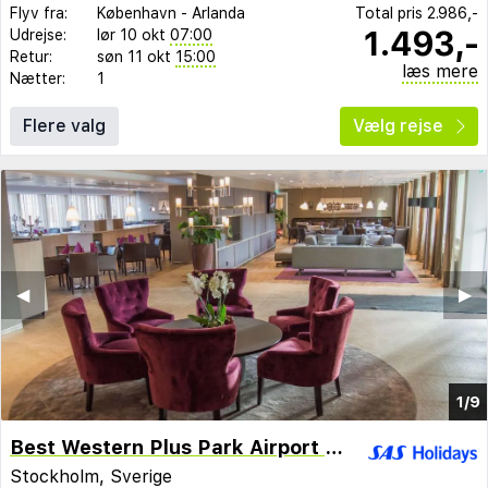
Flyv fra:
København
-
Arlanda
Total pris
2.986,-
1.493,-
Udrejse:
lør 10 okt
07:00
Retur:
søn 11 okt
15:00
læs mere
Nætter:
1
Flere valg
Vælg rejse
◀︎
▶︎
1/9
Best Western Plus Park Airport Hotel Arlanda
Stockholm, Sverige