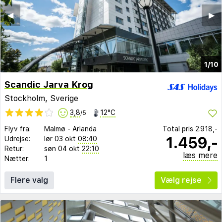
◀︎
▶︎
1/10
Scandic Jarva Krog
Stockholm, Sverige
3,8
12°C
/5
Flyv fra:
Malmø
-
Arlanda
Total pris
2.918,-
1.459,-
Udrejse:
lør 03 okt
08:40
Retur:
søn 04 okt
22:10
læs mere
Nætter:
1
Flere valg
Vælg rejse