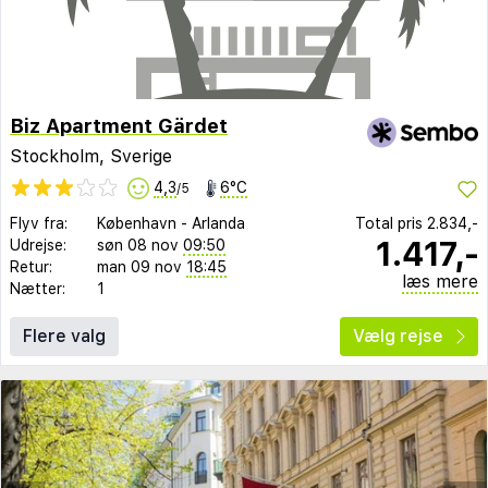
Biz Apartment Gärdet
Stockholm, Sverige
4,3
6°C
/5
Flyv fra:
København
-
Arlanda
Total pris
2.834,-
1.417,-
Udrejse:
søn 08 nov
09:50
Retur:
man 09 nov
18:45
læs mere
Nætter:
1
Flere valg
Vælg rejse