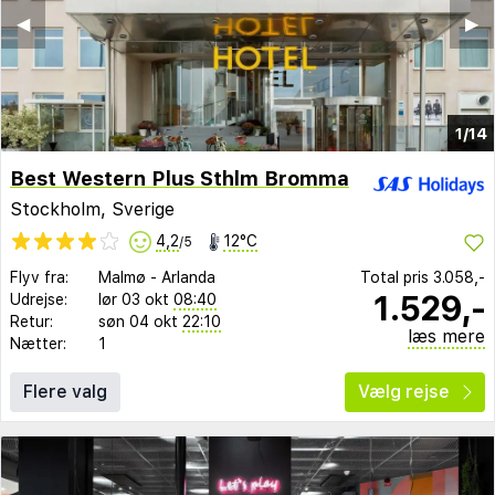
◀︎
▶︎
1/14
Best Western Plus Sthlm Bromma
Stockholm, Sverige
4,2
12°C
/5
Flyv fra:
Malmø
-
Arlanda
Total pris
3.058,-
1.529,-
Udrejse:
lør 03 okt
08:40
Retur:
søn 04 okt
22:10
læs mere
Nætter:
1
Flere valg
Vælg rejse