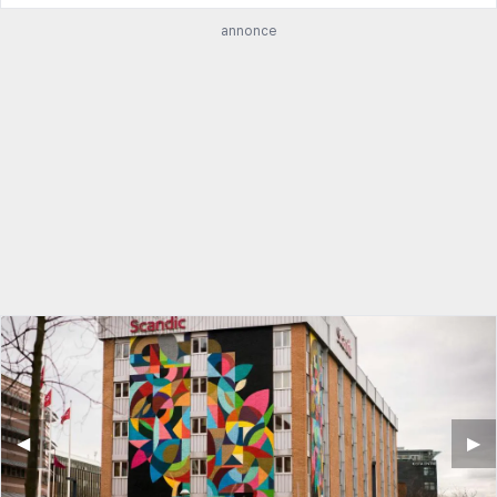
annonce
◀︎
▶︎