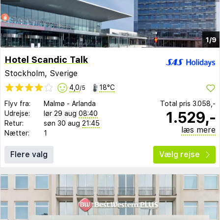
1/9
Hotel Scandic Talk
Stockholm, Sverige
4,0
18°C
/5
Flyv fra:
Malmø
-
Arlanda
Total pris
3.058,-
1.529,-
Udrejse:
lør 29 aug
08:40
Retur:
søn 30 aug
21:45
læs mere
Nætter:
1
Flere valg
Vælg rejse