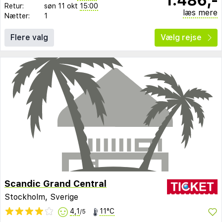
Retur:
søn 11 okt
15:00
læs mere
Nætter:
1
Flere valg
Vælg rejse
Scandic Grand Central
Stockholm, Sverige
4,1
11°C
/5