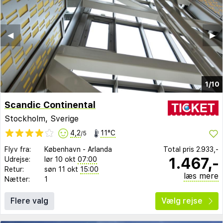
◀︎
▶︎
1/10
Scandic Continental
Stockholm, Sverige
4,2
11°C
/5
Flyv fra:
København
-
Arlanda
Total pris
2.933,-
1.467,-
Udrejse:
lør 10 okt
07:00
Retur:
søn 11 okt
15:00
læs mere
Nætter:
1
Flere valg
Vælg rejse