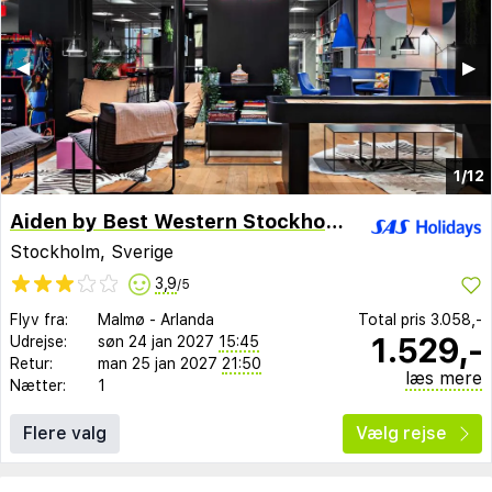
◀︎
▶︎
1/12
Aiden by Best Western Stockholm City
Stockholm, Sverige
3,9
/5
Flyv fra:
Malmø
-
Arlanda
Total pris
3.058,-
1.529,-
Udrejse:
søn 24 jan 2027
15:45
Retur:
man 25 jan 2027
21:50
læs mere
Nætter:
1
Flere valg
Vælg rejse