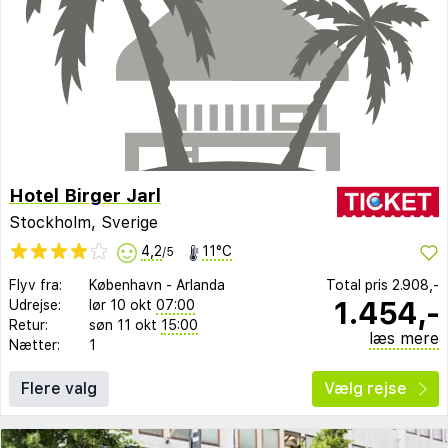
Hotel Birger Jarl
Stockholm, Sverige
4,2
11°C
/5
Flyv fra:
København
-
Arlanda
Total pris
2.908,-
1.454,-
Udrejse:
lør 10 okt
07:00
Retur:
søn 11 okt
15:00
læs mere
Nætter:
1
Flere valg
Vælg rejse