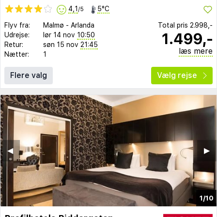
4,1
5°C
/5
Flyv fra:
Malmø
-
Arlanda
Total pris
2.998,-
1.499,-
Udrejse:
lør 14 nov
10:50
Retur:
søn 15 nov
21:45
læs mere
Nætter:
1
Flere valg
Vælg rejse
◀︎
▶︎
1/10