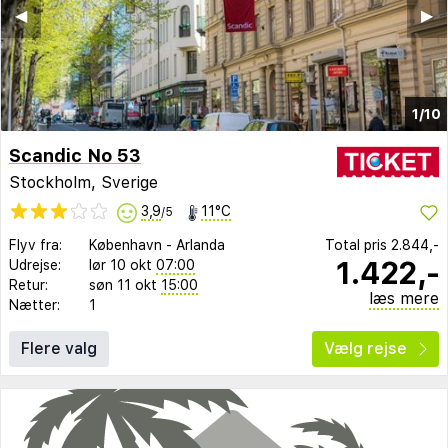
◀︎
▶︎
1/10
Scandic No 53
Stockholm, Sverige
3,9
11°C
/5
Flyv fra:
København
-
Arlanda
Total pris
2.844,-
1.422,-
Udrejse:
lør 10 okt
07:00
Retur:
søn 11 okt
15:00
læs mere
Nætter:
1
Flere valg
Vælg rejse