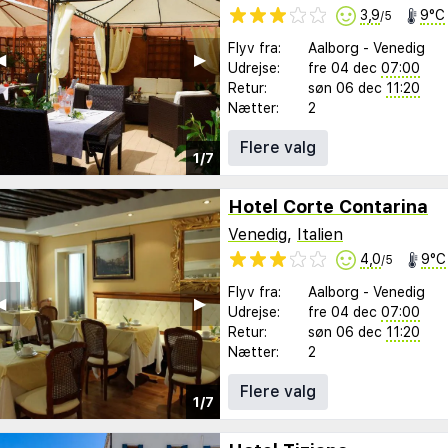
3,9
9°C
/5
Flyv fra:
Aalborg
-
Venedig
︎
▶︎
Udrejse:
fre 04 dec
07:00
Retur:
søn 06 dec
11:20
Nætter:
2
Flere valg
1/7
Hotel Corte Contarina
Venedig
,
Italien
4,0
9°C
/5
Flyv fra:
Aalborg
-
Venedig
︎
▶︎
Udrejse:
fre 04 dec
07:00
Retur:
søn 06 dec
11:20
Nætter:
2
Flere valg
1/7