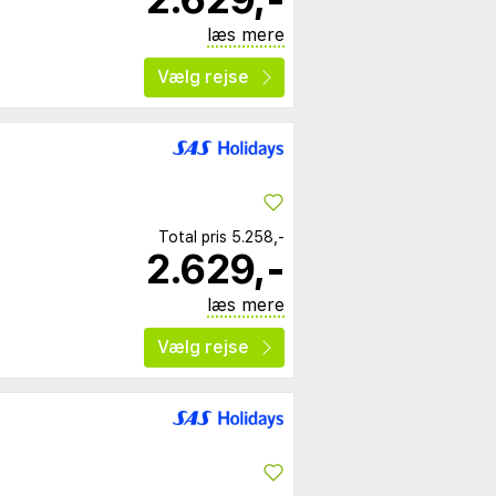
læs mere
Vælg rejse
Total pris
5.258,-
2.629,-
læs mere
Vælg rejse