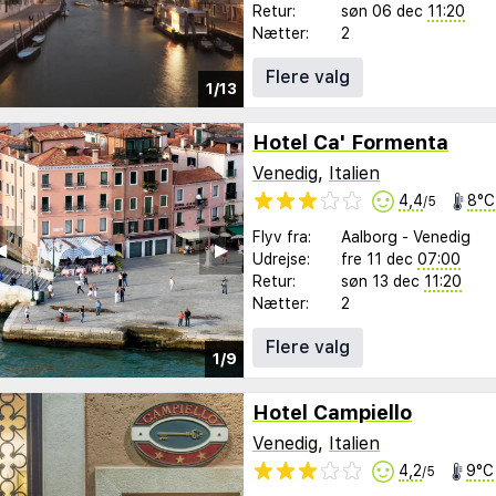
Retur:
søn 06 dec
11:20
Nætter:
2
Flere valg
1/13
Hotel Ca' Formenta
Venedig
,
Italien
4,4
8°C
/5
Flyv fra:
Aalborg
-
Venedig
︎
▶︎
Udrejse:
fre 11 dec
07:00
Retur:
søn 13 dec
11:20
Nætter:
2
Flere valg
1/9
Hotel Campiello
Venedig
,
Italien
4,2
9°C
/5