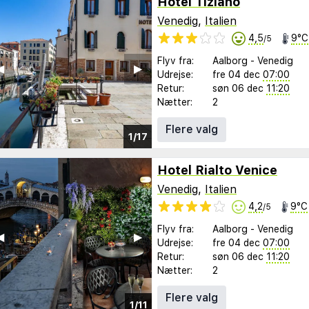
Hotel Tiziano
Venedig
,
Italien
4,5
9°C
/5
Flyv fra:
Aalborg
-
Venedig
︎
▶︎
Udrejse:
fre 04 dec
07:00
Retur:
søn 06 dec
11:20
Nætter:
2
Flere valg
1/17
Hotel Rialto Venice
Venedig
,
Italien
4,2
9°C
/5
Flyv fra:
Aalborg
-
Venedig
︎
▶︎
Udrejse:
fre 04 dec
07:00
Retur:
søn 06 dec
11:20
Nætter:
2
Flere valg
1/11