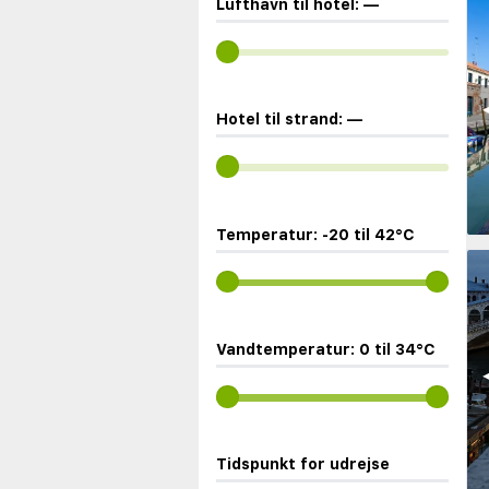
Lufthavn til hotel:
—
◀
Hotel til strand:
—
Temperatur:
-20
til
42
°C
Vandtemperatur:
0
til
34
°C
◀
Tidspunkt for udrejse