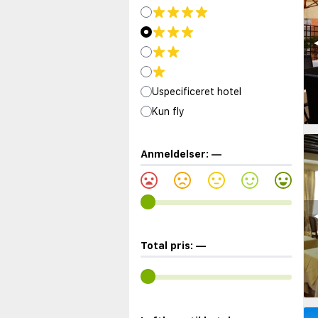
◀
Uspecificeret hotel
Kun fly
Anmeldelser:
—
◀
Total pris:
—