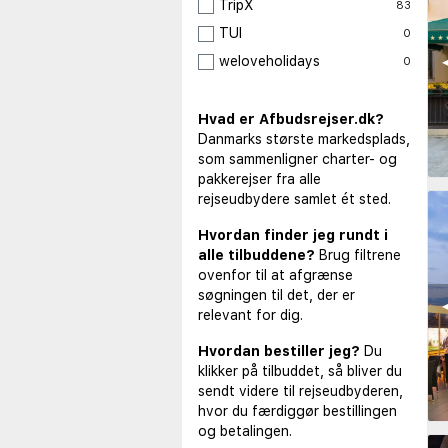
TripX
83
TUI
0
◀
weloveholidays
0
Hvad er Afbudsrejser.dk?
Danmarks største markedsplads,
som sammenligner charter- og
pakkerejser fra alle
rejseudbydere samlet ét sted.
Hvordan finder jeg rundt i
alle tilbuddene?
Brug filtrene
ovenfor til at afgrænse
søgningen til det, der er
◀
relevant for dig.
Hvordan bestiller jeg?
Du
klikker på tilbuddet, så bliver du
sendt videre til rejseudbyderen,
hvor du færdiggør bestillingen
og betalingen.