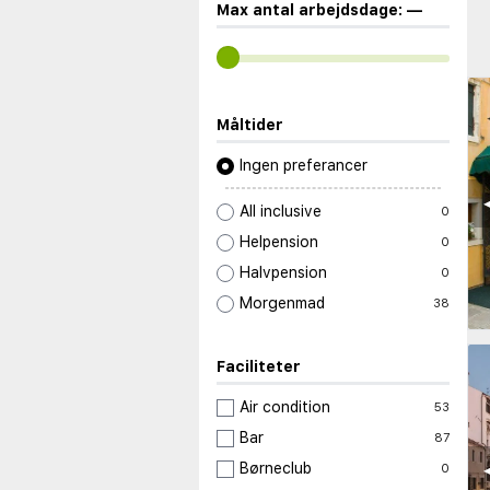
Max antal arbejdsdage:
—
Måltider
Ingen preferancer
◀
All inclusive
0
Helpension
0
Halvpension
0
Morgenmad
38
Faciliteter
Air condition
53
Bar
87
◀
Børneclub
0