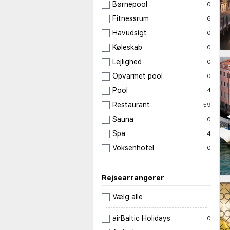
Børnepool
0
Fitnessrum
6
Havudsigt
0
Køleskab
0
Lejlighed
0
Opvarmet pool
0
Pool
4
Restaurant
59
◀
Sauna
0
Spa
4
Voksenhotel
0
Rejsearrangører
Vælg alle
airBaltic Holidays
0