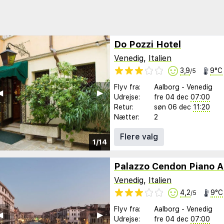
Do Pozzi Hotel
Venedig
,
Italien
3,9
9°C
/5
Flyv fra:
Aalborg
-
Venedig
︎
▶︎
Udrejse:
fre 04 dec
07:00
Retur:
søn 06 dec
11:20
Nætter:
2
Flere valg
1/14
Palazzo Cendon Piano A
Venedig
,
Italien
4,2
9°C
/5
Flyv fra:
Aalborg
-
Venedig
︎
▶︎
Udrejse:
fre 04 dec
07:00