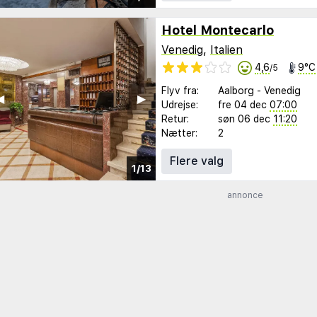
Hotel Montecarlo
Venedig
,
Italien
4,6
9°C
/5
Flyv fra:
Aalborg
-
Venedig
︎
▶︎
Udrejse:
fre 04 dec
07:00
Retur:
søn 06 dec
11:20
Nætter:
2
Flere valg
1/13
annonce