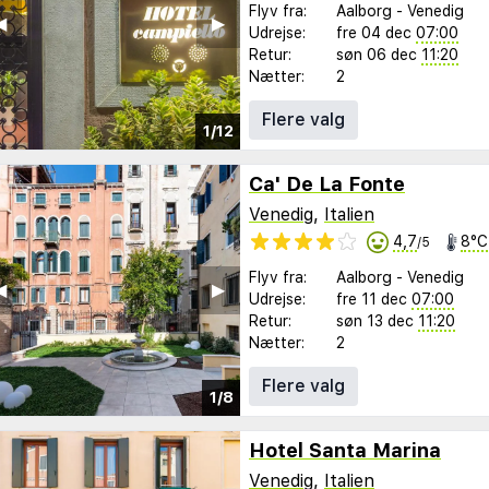
Flyv fra:
Aalborg
-
Venedig
︎
▶︎
Udrejse:
fre 04 dec
07:00
Retur:
søn 06 dec
11:20
Nætter:
2
Flere valg
1/12
Ca' De La Fonte
Venedig
,
Italien
4,7
8°C
/5
Flyv fra:
Aalborg
-
Venedig
︎
▶︎
Udrejse:
fre 11 dec
07:00
Retur:
søn 13 dec
11:20
Nætter:
2
Flere valg
1/8
Hotel Santa Marina
Venedig
,
Italien