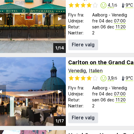
4,1
9°C
/5
Flyv fra:
Aalborg
-
Venedig
︎
▶︎
Udrejse:
fre 04 dec
07:00
Retur:
søn 06 dec
11:20
Nætter:
2
Flere valg
1/14
Carlton on the Grand Ca
Venedig
,
Italien
3,9
9°C
/5
Flyv fra:
Aalborg
-
Venedig
︎
▶︎
Udrejse:
fre 04 dec
07:00
Retur:
søn 06 dec
11:20
Nætter:
2
Flere valg
1/17