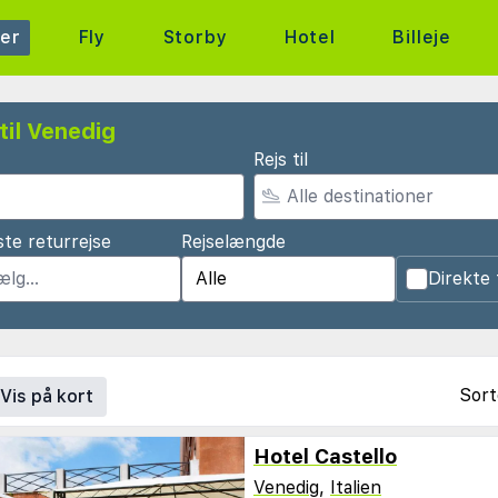
ter
Fly
Storby
Hotel
Billeje
til Venedig
Rejs til
te returrejse
Rejselængde
Direkte 
Sort
Vis på kort
Hotel Castello
Venedig
,
Italien