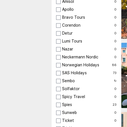
Amisol
0
◀
Apollo
0
Bravo Tours
0
Corendon
0
Detur
0
Lumi Tours
0
Nazar
0
Neckermann Nordic
0
Norwegian Holidays
86
SAS Holidays
73
◀
Sembo
↻
Solfaktor
0
Spicy Travel
0
Spies
23
Sunweb
0
Ticket
0