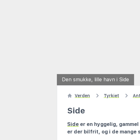
Den smukke, lille havn i Side
Verden
Tyrkiet
An
Side
Side
er en hyggelig, gammel 
er der bilfrit, og i de mange