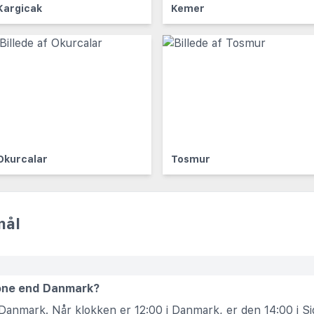
Kargicak
Kemer
Okurcalar
Tosmur
mål
zone end Danmark?
 Danmark. Når klokken er 12:00 i Danmark, er den 14:00 i Si