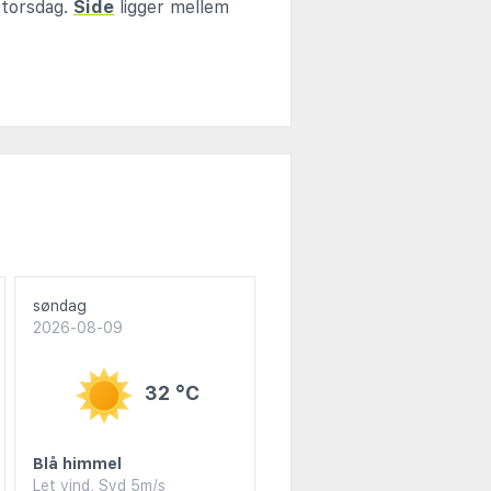
 torsdag.
Side
ligger mellem
søndag
2026-08-09
32 °C
Blå himmel
Let vind, Syd 5m/s