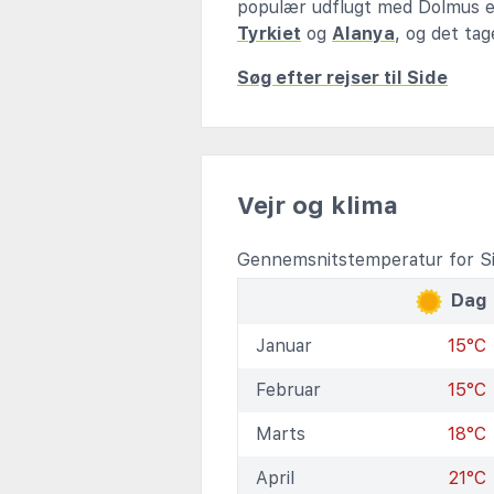
populær udflugt med Dolmus e
Tyrkiet
og
Alanya
, og det ta
Søg efter rejser til Side
Vejr og klima
Gennemsnitstemperatur for Si
Dag
Januar
15°C
Februar
15°C
Marts
18°C
April
21°C