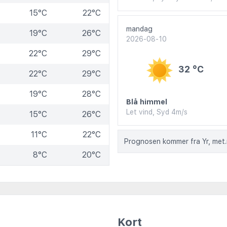
15°C
22°C
mandag
19°C
26°C
2026-08-10
22°C
29°C
32 °C
22°C
29°C
19°C
28°C
Blå himmel
Let vind, Syd 4m/s
15°C
26°C
11°C
22°C
Prognosen kommer fra Yr, met
8°C
20°C
Kort