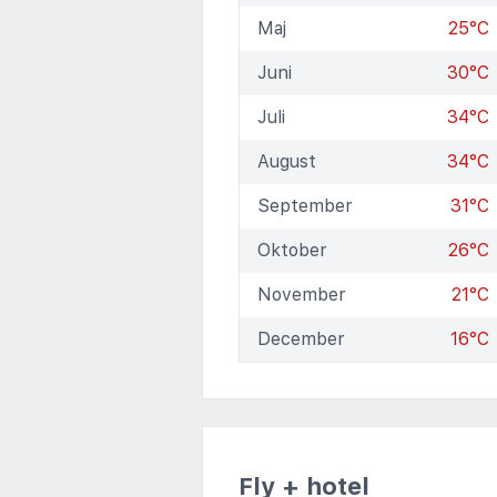
Maj
25°C
Juni
30°C
Juli
34°C
August
34°C
September
31°C
Oktober
26°C
November
21°C
December
16°C
Fly + hotel