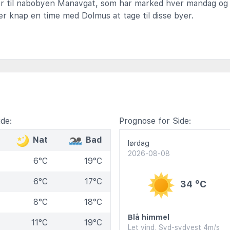
r til nabobyen Manavgat, som har marked hver mandag og
ger knap en time med Dolmus at tage til disse byer.
de:
Prognose for Side:
Nat
Bad
lørdag
2026-08-08
6°C
19°C
6°C
17°C
34 °C
8°C
18°C
Blå himmel
11°C
19°C
Let vind, Syd-sydvest 4m/s