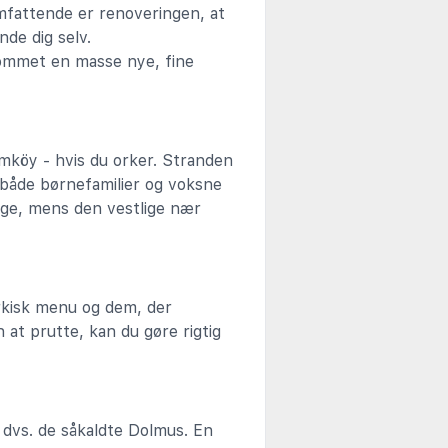
mfattende er renoveringen, at
de dig selv.
kommet en masse nye, fine
Kumköy - hvis du orker. Stranden
il både børnefamilier og voksne
ige, mens den vestlige nær
rkisk menu og dem, der
 at prutte, kan du gøre rigtig
 dvs. de såkaldte Dolmus. En