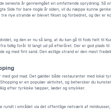
f de seneste år gennemgået en omfattende oprydning. Så o
gte Side for bare nogle år siden, vil du næppe kunne genken
tre nye strande er blevet fikset og forbedret, og der er 
dvidet, og den er nu så lang, at du kan gå til fods helt til 
fra tidlig forår til langt ud på efteråret. Der er god plads t
de og med fint sand. Den østlige strand er den mest fredel
pping
r med god mad. Det gælder både restauranter med lokal ty
. Shopping er en populær aktivitet, og behersker du kunsten
dkig efter tyrkiske tæpper, læder og smykker.
e rundt i området via det offentlige netværk af minibusser,