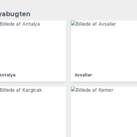
lyabugten
Antalya
Avsallar