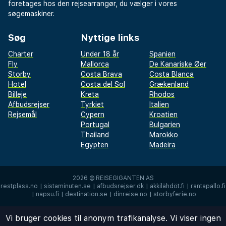
foretages hos den rejsearrangør, du vælger i vores
søgemaskiner.
Søg
Nyttige links
Charter
Under 18 år
Spanien
Fly
Mallorca
De Kanariske Øer
Storby
Costa Brava
Costa Blanca
Hotel
Costa del Sol
Grækenland
Billeje
Kreta
Rhodos
Afbudsrejser
Tyrkiet
Italien
Rejsemål
Cypern
Kroatien
Portugal
Bulgarien
Thailand
Marokko
Egypten
Madeira
2026 ©
REISEGIGANTEN AS
restplass.no
|
sistaminuten.se
|
afbudsrejser.dk
|
äkkilähdöt.fi
|
rantapallo.fi
|
napsu.fi
|
destination.se
|
dinreise.no
|
storbyferie.no
Vi bruger cookies til anonym trafikanalyse. Vi viser ingen