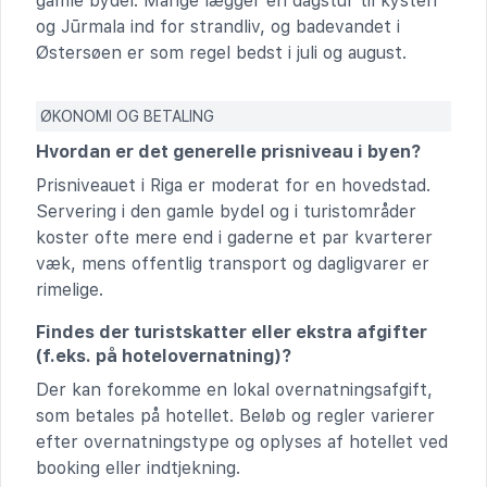
gamle bydel. Mange lægger en dagstur til kysten
og Jūrmala ind for strandliv, og badevandet i
Østersøen er som regel bedst i juli og august.
ØKONOMI OG BETALING
Hvordan er det generelle prisniveau i byen?
Prisniveauet i Riga er moderat for en hovedstad.
Servering i den gamle bydel og i turistområder
koster ofte mere end i gaderne et par kvarterer
væk, mens offentlig transport og dagligvarer er
rimelige.
Findes der turistskatter eller ekstra afgifter
(f.eks. på hotelovernatning)?
Der kan forekomme en lokal overnatningsafgift,
som betales på hotellet. Beløb og regler varierer
efter overnatningstype og oplyses af hotellet ved
booking eller indtjekning.