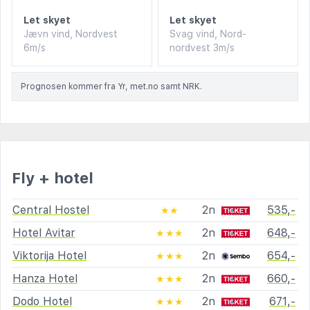
Let skyet
Let skyet
Jævn vind, Nordvest
Svag vind, Nord-
6m/s
nordvest 3m/s
Prognosen kommer fra Yr, met.no samt NRK.
Fly + hotel
Central Hostel
2n
535,-
★★
Hotel Avitar
2n
648,-
★★★
Viktorija Hotel
2n
654,-
★★★
Hanza Hotel
2n
660,-
★★★
Dodo Hotel
2n
671,-
★★★