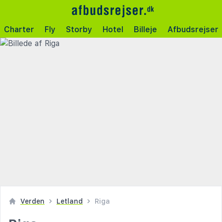
Charter
Fly
Storby
Hotel
Billeje
Afbudsrejser
Verden
Letland
Riga