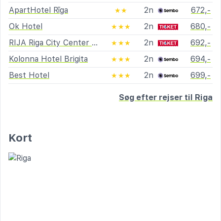
ApartHotel Rīga
2n
672,-
★★
Ok Hotel
2n
680,-
★★★
RIJA Riga City Center Hotel
2n
692,-
★★★
Kolonna Hotel Brigita
2n
694,-
★★★
Best Hotel
2n
699,-
★★★
Søg efter rejser til Riga
Kort