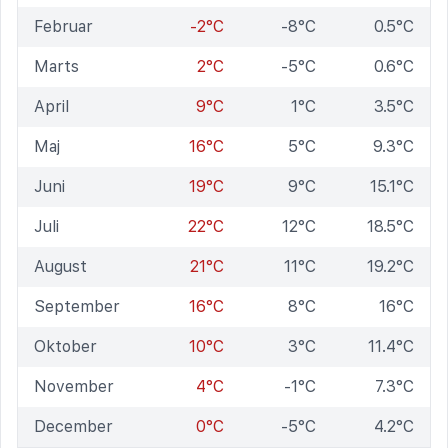
Februar
-2°C
-8°C
0.5°C
Marts
2°C
-5°C
0.6°C
April
9°C
1°C
3.5°C
Maj
16°C
5°C
9.3°C
Juni
19°C
9°C
15.1°C
Juli
22°C
12°C
18.5°C
August
21°C
11°C
19.2°C
September
16°C
8°C
16°C
Oktober
10°C
3°C
11.4°C
November
4°C
-1°C
7.3°C
December
0°C
-5°C
4.2°C