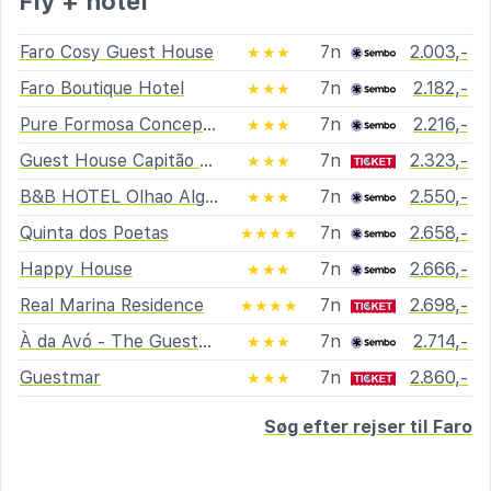
Fly + hotel
Faro Cosy Guest House
7n
2.003,-
★★★
Faro Boutique Hotel
7n
2.182,-
★★★
Pure Formosa Concept Hotel
7n
2.216,-
★★★
Guest House Capitão Mor
7n
2.323,-
★★★
B&B HOTEL Olhao Algarve
7n
2.550,-
★★★
Quinta dos Poetas
7n
2.658,-
★★★★
Happy House
7n
2.666,-
★★★
Real Marina Residence
7n
2.698,-
★★★★
À da Avó - The Guesthouse
7n
2.714,-
★★★
Guestmar
7n
2.860,-
★★★
Søg efter rejser til Faro