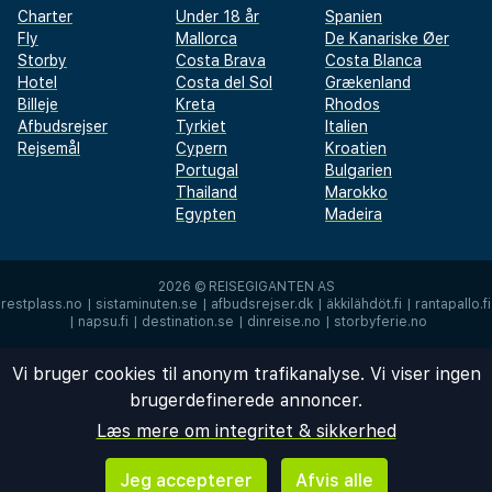
Charter
Under 18 år
Spanien
Fly
Mallorca
De Kanariske Øer
Storby
Costa Brava
Costa Blanca
Hotel
Costa del Sol
Grækenland
Billeje
Kreta
Rhodos
Afbudsrejser
Tyrkiet
Italien
Rejsemål
Cypern
Kroatien
Portugal
Bulgarien
Thailand
Marokko
Egypten
Madeira
2026 ©
REISEGIGANTEN AS
restplass.no
|
sistaminuten.se
|
afbudsrejser.dk
|
äkkilähdöt.fi
|
rantapallo.fi
|
napsu.fi
|
destination.se
|
dinreise.no
|
storbyferie.no
Vi bruger cookies til anonym trafikanalyse. Vi viser ingen
brugerdefinerede annoncer.
Læs mere om integritet & sikkerhed
Jeg accepterer
Afvis alle