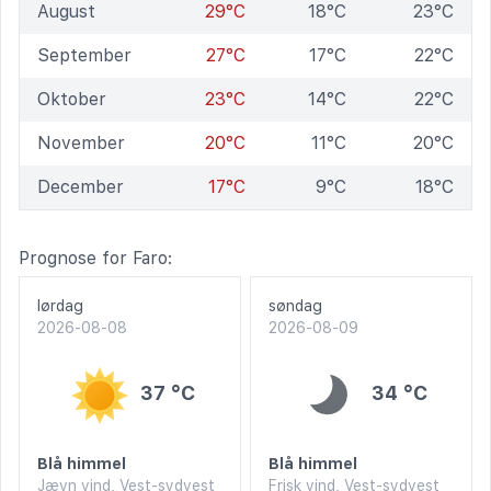
August
29°C
18°C
23°C
September
27°C
17°C
22°C
Oktober
23°C
14°C
22°C
November
20°C
11°C
20°C
December
17°C
9°C
18°C
Prognose for Faro:
lørdag
søndag
2026-08-08
2026-08-09
37 °C
34 °C
Blå himmel
Blå himmel
Jævn vind, Vest-sydvest
Frisk vind, Vest-sydvest