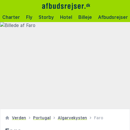
Charter
Fly
Storby
Hotel
Billeje
Afbudsrejser
Verden
Portugal
Algarvekysten
Faro