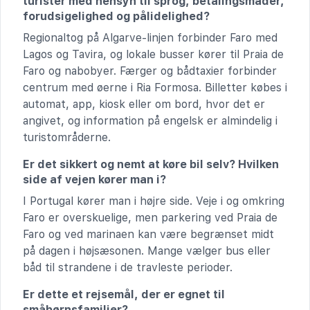
turister med hensyn til sprog, betalingsmåder,
forudsigelighed og pålidelighed?
Regionaltog på Algarve-linjen forbinder Faro med
Lagos og Tavira, og lokale busser kører til Praia de
Faro og nabobyer. Færger og bådtaxier forbinder
centrum med øerne i Ria Formosa. Billetter købes i
automat, app, kiosk eller om bord, hvor det er
angivet, og information på engelsk er almindelig i
turistområderne.
Er det sikkert og nemt at køre bil selv? Hvilken
side af vejen kører man i?
I Portugal kører man i højre side. Veje i og omkring
Faro er overskuelige, men parkering ved Praia de
Faro og ved marinaen kan være begrænset midt
på dagen i højsæsonen. Mange vælger bus eller
båd til strandene i de travleste perioder.
Er dette et rejsemål, der er egnet til
småbørnsfamilier?