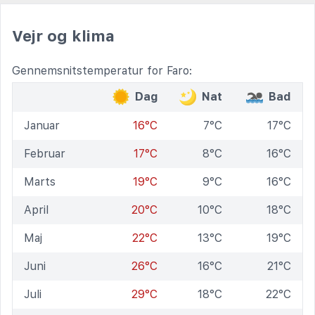
Vejr og klima
Gennemsnitstemperatur for Faro:
Dag
Nat
Bad
Januar
16°C
7°C
17°C
Februar
17°C
8°C
16°C
Marts
19°C
9°C
16°C
April
20°C
10°C
18°C
Maj
22°C
13°C
19°C
Juni
26°C
16°C
21°C
Juli
29°C
18°C
22°C