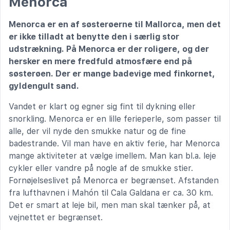
Menorca
Menorca er en af søsterøerne til Mallorca, men det
er ikke tilladt at benytte den i særlig stor
udstrækning. På Menorca er der roligere, og der
hersker en mere fredfuld atmosfære end på
søsterøen. Der er mange badevige med finkornet,
gyldengult sand.
Vandet er klart og egner sig fint til dykning eller
snorkling. Menorca er en lille ferieperle, som passer til
alle, der vil nyde den smukke natur og de fine
badestrande. Vil man have en aktiv ferie, har Menorca
mange aktiviteter at vælge imellem. Man kan bl.a. leje
cykler eller vandre på nogle af de smukke stier.
Fornøjelseslivet på Menorca er begrænset. Afstanden
fra lufthavnen i Mahón til Cala Galdana er ca. 30 km.
Det er smart at leje bil, men man skal tænker på, at
vejnettet er begrænset.