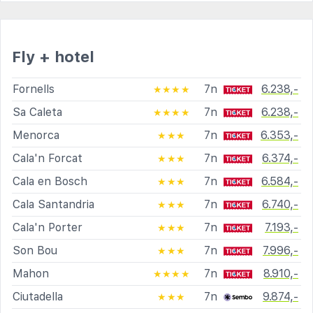
Fly + hotel
Fornells
7n
6.238,-
★★★★
Sa Caleta
7n
6.238,-
★★★★
Menorca
7n
6.353,-
★★★
Cala'n Forcat
7n
6.374,-
★★★
Cala en Bosch
7n
6.584,-
★★★
Cala Santandria
7n
6.740,-
★★★
Cala'n Porter
7n
7.193,-
★★★
Son Bou
7n
7.996,-
★★★
Mahon
7n
8.910,-
★★★★
Ciutadella
7n
9.874,-
★★★