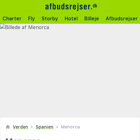
Charter
Fly
Storby
Hotel
Billeje
Afbudsrejser
Verden
Spanien
Menorca