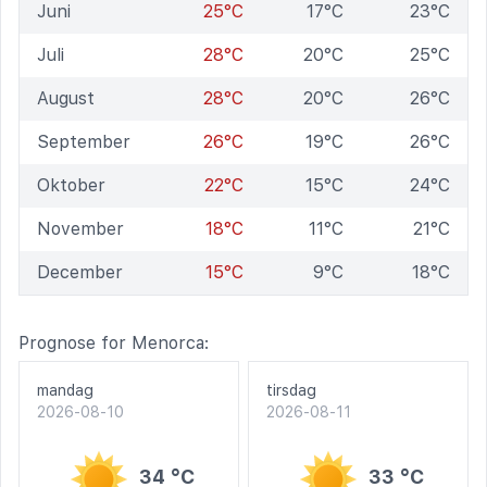
Juni
25°C
17°C
23°C
Juli
28°C
20°C
25°C
August
28°C
20°C
26°C
September
26°C
19°C
26°C
Oktober
22°C
15°C
24°C
November
18°C
11°C
21°C
December
15°C
9°C
18°C
Prognose for Menorca:
mandag
tirsdag
2026-08-10
2026-08-11
34 °C
33 °C