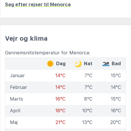
Søg efter rejser til Menorca
Vejr og klima
Gennemsnitstemperatur for Menorca:
Dag
Nat
Bad
Januar
14°C
7°C
15°C
Februar
14°C
7°C
14°C
Marts
16°C
8°C
15°C
April
18°C
10°C
16°C
Maj
21°C
13°C
20°C