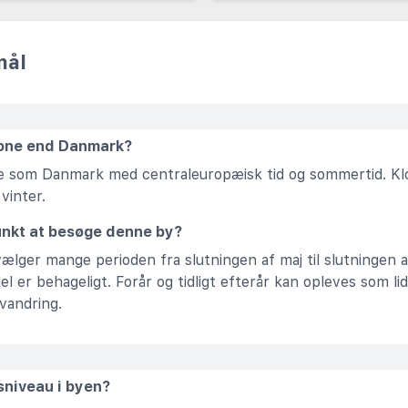
mål
zone end Danmark?
one som Danmark med centraleuropæisk tid og sommertid. K
vinter.
unkt at besøge denne by?
y vælger mange perioden fra slutningen af maj til slutningen
l er behageligt. Forår og tidligt efterår kan opleves som li
yvandring.
sniveau i byen?