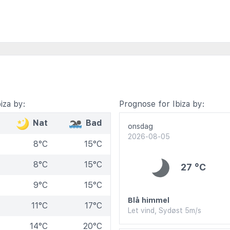
iza by:
Prognose for Ibiza by:
Nat
Bad
onsdag
2026-08-05
8°C
15°C
8°C
15°C
27 °C
9°C
15°C
Blå himmel
11°C
17°C
Let vind, Sydøst 5m/s
14°C
20°C