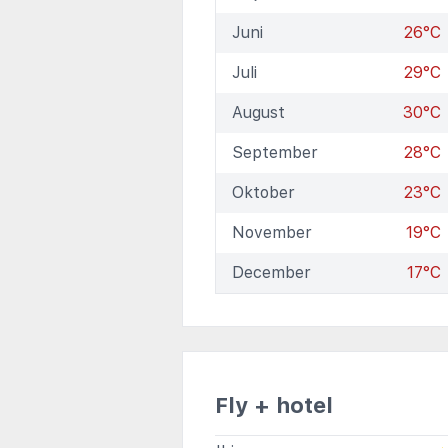
Juni
26°C
Juli
29°C
August
30°C
September
28°C
Oktober
23°C
November
19°C
December
17°C
Fly + hotel