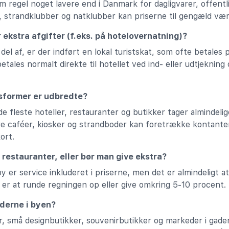
som regel noget lavere end i Danmark for dagligvarer, offent
, strandklubber og natklubber kan priserne til gengæld vær
r ekstra afgifter (f.eks. på hotelovernatning)?
del af, er der indført en lokal turistskat, som ofte betales 
etales normalt direkte til hotellet ved ind- eller udtjeknin
gsformer er udbredte?
 de fleste hoteller, restauranter og butikker tager almindeli
e caféer, kiosker og strandboder kan foretrække kontanter,
ort.
 restauranter, eller bør man give ekstra?
y er service inkluderet i priserne, men det er almindeligt at
 er at runde regningen op eller give omkring 5-10 procent.
derne i byen?
r, små designbutikker, souvenirbutikker og markeder i gad