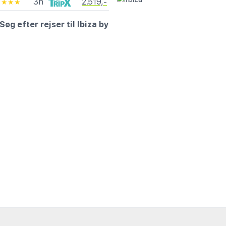
3n
2.519,-
★★★★
Søg efter rejser til Ibiza by