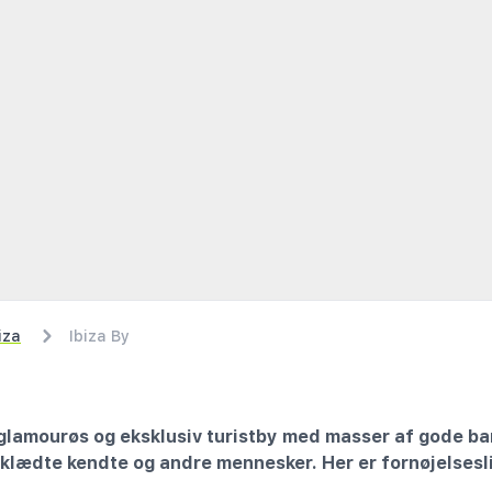
iza
Ibiza By
, glamourøs og eksklusiv turistby med masser af gode bar
dklædte kendte og andre mennesker. Her er fornøjelsesl