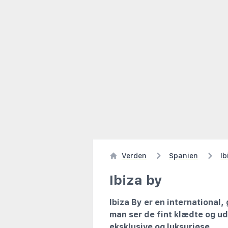
Verden
Spanien
Ib
Ibiza by
Ibiza By er en international
man ser de fint klædte og u
eksklusive og luksuriøse.