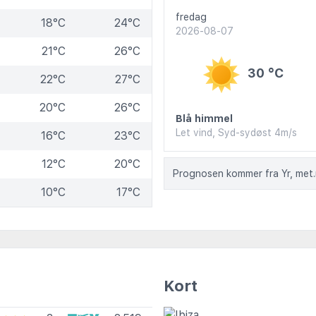
fredag
18°C
24°C
2026-08-07
21°C
26°C
30 °C
22°C
27°C
20°C
26°C
Blå himmel
Let vind, Syd-sydøst 4m/s
16°C
23°C
12°C
20°C
Prognosen kommer fra Yr, met
10°C
17°C
Kort