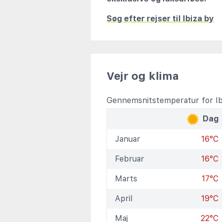
Søg efter rejser til Ibiza by
Vejr og klima
Gennemsnitstemperatur for Ib
Dag
Januar
16°C
Februar
16°C
Marts
17°C
April
19°C
Maj
22°C