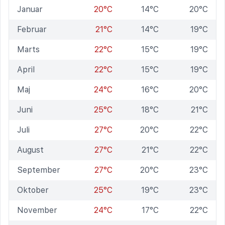
Januar
20°C
14°C
20°C
Februar
21°C
14°C
19°C
Marts
22°C
15°C
19°C
April
22°C
15°C
19°C
Maj
24°C
16°C
20°C
Juni
25°C
18°C
21°C
Juli
27°C
20°C
22°C
August
27°C
21°C
22°C
September
27°C
20°C
23°C
Oktober
25°C
19°C
23°C
November
24°C
17°C
22°C