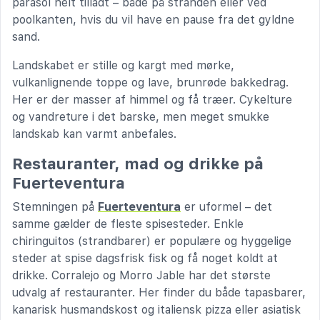
parasol helt tilladt – både på stranden eller ved
poolkanten, hvis du vil have en pause fra det gyldne
sand.
Landskabet er stille og kargt med mørke,
vulkanlignende toppe og lave, brunrøde bakkedrag.
Her er der masser af himmel og få træer. Cykelture
og vandreture i det barske, men meget smukke
landskab kan varmt anbefales.
Restauranter, mad og drikke på
Fuerteventura
Stemningen på
Fuerteventura
er uformel – det
samme gælder de fleste spisesteder. Enkle
chiringuitos (strandbarer) er populære og hyggelige
steder at spise dagsfrisk fisk og få noget koldt at
drikke. Corralejo og Morro Jable har det største
udvalg af restauranter. Her finder du både tapasbarer,
kanarisk husmandskost og italiensk pizza eller asiatisk