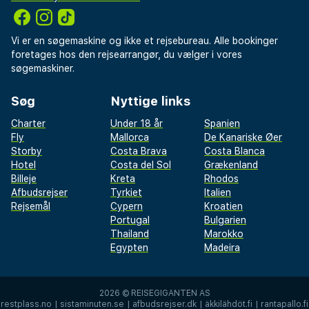
Vi er en søgemaskine og ikke et rejsebureau. Alle bookinger
foretages hos den rejsearrangør, du vælger i vores
søgemaskiner.
Søg
Nyttige links
Charter
Under 18 år
Spanien
Fly
Mallorca
De Kanariske Øer
Storby
Costa Brava
Costa Blanca
Hotel
Costa del Sol
Grækenland
Billeje
Kreta
Rhodos
Afbudsrejser
Tyrkiet
Italien
Rejsemål
Cypern
Kroatien
Portugal
Bulgarien
Thailand
Marokko
Egypten
Madeira
2026 ©
REISEGIGANTEN AS
restplass.no
|
sistaminuten.se
|
afbudsrejser.dk
|
äkkilähdöt.fi
|
rantapallo.fi