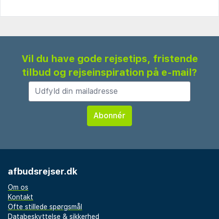
Vil du have gode rejsetips, fristende
tilbud og rejseinspiration på e-mail?
afbudsrejser.dk
Om os
Kontakt
Ofte stillede spørgsmål
Databeskyttelse & sikkerhed