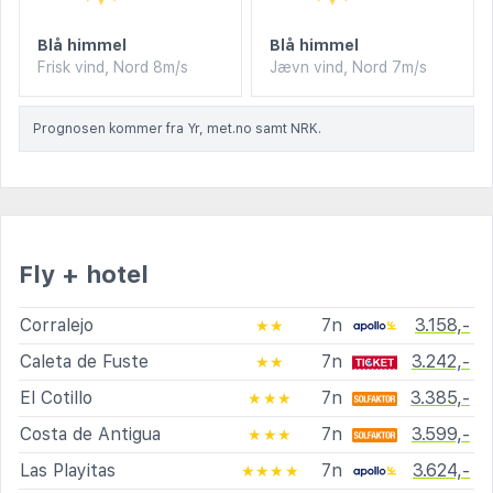
Blå himmel
Blå himmel
Frisk vind, Nord 8m/s
Jævn vind, Nord 7m/s
Prognosen kommer fra Yr, met.no samt NRK.
Fly + hotel
Corralejo
7n
3.158,-
★★
Caleta de Fuste
7n
3.242,-
★★
El Cotillo
7n
3.385,-
★★★
Costa de Antigua
7n
3.599,-
★★★
Las Playitas
7n
3.624,-
★★★★