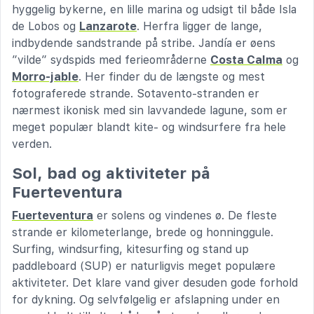
hyggelig bykerne, en lille marina og udsigt til både Isla
de Lobos og
Lanzarote
. Herfra ligger de lange,
indbydende sandstrande på stribe. Jandía er øens
”vilde” sydspids med ferieområderne
Costa Calma
og
Morro-jable
. Her finder du de længste og mest
fotograferede strande. Sotavento-stranden er
nærmest ikonisk med sin lavvandede lagune, som er
meget populær blandt kite- og windsurfere fra hele
verden.
Sol, bad og aktiviteter på
Fuerteventura
Fuerteventura
er solens og vindenes ø. De fleste
strande er kilometerlange, brede og honninggule.
Surfing, windsurfing, kitesurfing og stand up
paddleboard (SUP) er naturligvis meget populære
aktiviteter. Det klare vand giver desuden gode forhold
for dykning. Og selvfølgelig er afslapning under en