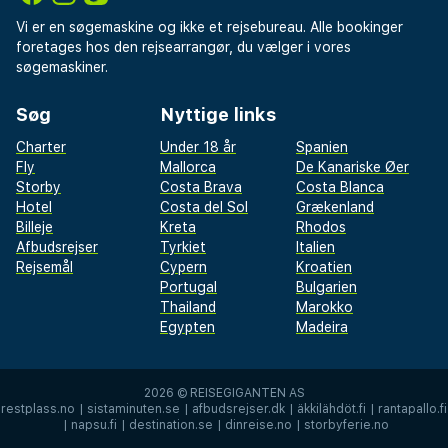
Vi er en søgemaskine og ikke et rejsebureau. Alle bookinger
foretages hos den rejsearrangør, du vælger i vores
søgemaskiner.
Søg
Nyttige links
Charter
Under 18 år
Spanien
Fly
Mallorca
De Kanariske Øer
Storby
Costa Brava
Costa Blanca
Hotel
Costa del Sol
Grækenland
Billeje
Kreta
Rhodos
Afbudsrejser
Tyrkiet
Italien
Rejsemål
Cypern
Kroatien
Portugal
Bulgarien
Thailand
Marokko
Egypten
Madeira
2026 ©
REISEGIGANTEN AS
restplass.no
|
sistaminuten.se
|
afbudsrejser.dk
|
äkkilähdöt.fi
|
rantapallo.fi
|
napsu.fi
|
destination.se
|
dinreise.no
|
storbyferie.no