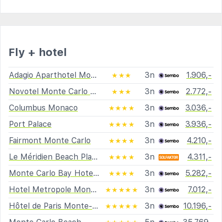
Fly + hotel
Adagio Aparthotel Monaco Monte Cristo
3n
1.906,-
★★★
Novotel Monte Carlo Hotel
3n
2.772,-
★★★
Columbus Monaco
3n
3.036,-
★★★★
Port Palace
3n
3.936,-
★★★★
Fairmont Monte Carlo
3n
4.210,-
★★★★
Le Méridien Beach Plaza
3n
4.311,-
★★★★
Monte Carlo Bay Hotel And Resort
3n
5.282,-
★★★★
Hotel Metropole Monte Carlo
3n
7.012,-
★★★★★
Hôtel de Paris Monte-Carlo
3n
10.196,-
★★★★★