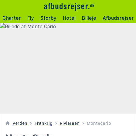
Charter
Fly
Storby
Hotel
Billeje
Afbudsrejser
Verden
Frankrig
Rivieraen
Montecarlo