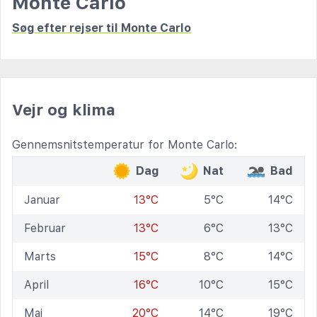
Monte Carlo
Søg efter rejser til Monte Carlo
Vejr og klima
Gennemsnitstemperatur for Monte Carlo:
Dag
Nat
Bad
Januar
13°C
5°C
14°C
Februar
13°C
6°C
13°C
Marts
15°C
8°C
14°C
April
16°C
10°C
15°C
Maj
20°C
14°C
19°C