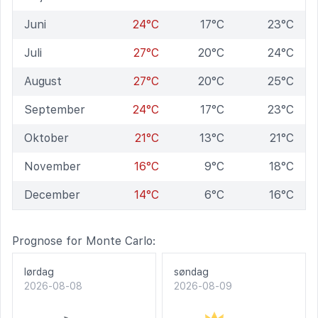
Juni
24°C
17°C
23°C
Juli
27°C
20°C
24°C
August
27°C
20°C
25°C
September
24°C
17°C
23°C
Oktober
21°C
13°C
21°C
November
16°C
9°C
18°C
December
14°C
6°C
16°C
Prognose for Monte Carlo:
lørdag
søndag
2026-08-08
2026-08-09