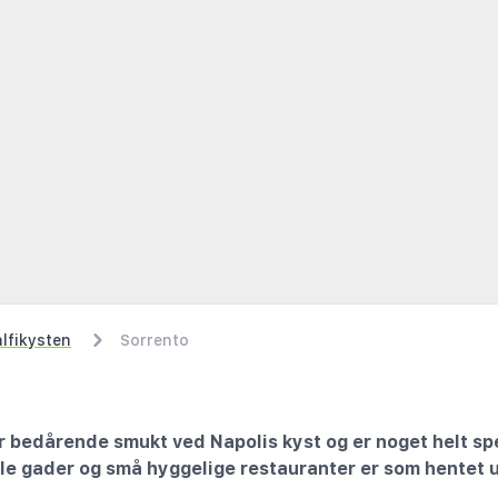
lfikysten
Sorrento
 bedårende smukt ved Napolis kyst og er noget helt spe
e gader og små hyggelige restauranter er som hentet ud