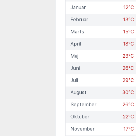
Januar
12°C
Februar
13°C
Marts
15°C
April
18°C
Maj
23°C
Juni
26°C
Juli
29°C
August
30°C
September
26°C
Oktober
22°C
November
17°C