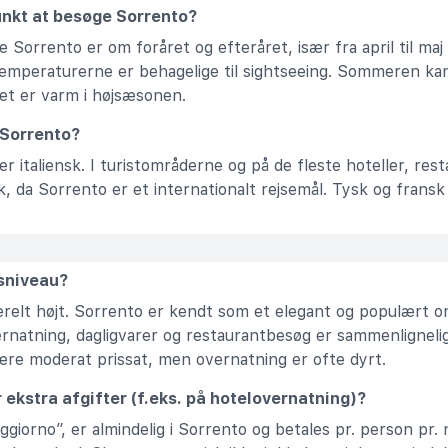
unkt at besøge Sorrento?
 Sorrento er om foråret og efteråret, især fra april til maj
g temperaturerne er behagelige til sightseeing. Sommeren k
et er varm i højsæsonen.
 Sorrento?
er italiensk. I turistområderne og på de fleste hoteller, rest
, da Sorrento er et internationalt rejsemål. Tysk og fransk 
isniveau?
erelt højt. Sorrento er kendt som et elegant og populært om
ernatning, dagligvarer og restaurantbesøg er sammenlignelig
re moderat prissat, men overnatning er ofte dyrt.
r ekstra afgifter (f.eks. på hotelovernatning)?
oggiorno”, er almindelig i Sorrento og betales pr. person pr.