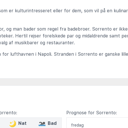
m er kulturintresseret eller for dem, som vil på en kulinar
or, og man bader som regel fra badebroer. Sorrento er ikk
oteker. Hertil rejser forelskede par og midaldrende samt pe
valg af musikbarer og restauranter.
for lufthavnen i Napoli. Stranden i Sorrento er ganske lille
orrento:
Prognose for Sorrento:
Nat
Bad
fredag