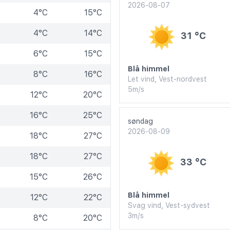
2026-08-07
4°C
15°C
4°C
14°C
31 °C
6°C
15°C
Blå himmel
8°C
16°C
Let vind, Vest-nordvest
5m/s
12°C
20°C
16°C
25°C
søndag
2026-08-09
18°C
27°C
18°C
27°C
33 °C
15°C
26°C
Blå himmel
12°C
22°C
Svag vind, Vest-sydvest
3m/s
8°C
20°C