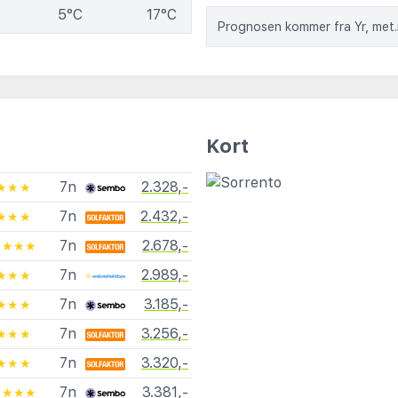
5°C
17°C
Prognosen kommer fra Yr, met
Kort
7n
2.328,-
★★★
7n
2.432,-
★★★
7n
2.678,-
★★★★
7n
2.989,-
★★★
7n
3.185,-
★★★
7n
3.256,-
★★★
7n
3.320,-
★★★
7n
3.381,-
★★★★