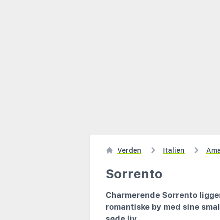
Verden
Italien
Ama
Sorrento
Charmerende Sorrento ligger
romantiske by med sine small
søde liv.