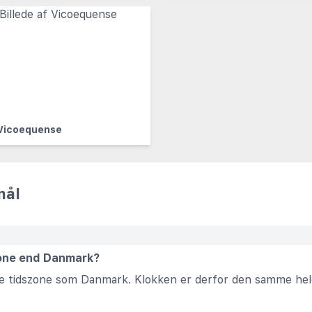
Vicoequense
mål
zone end Danmark?
mme tidszone som Danmark. Klokken er derfor den samme hele 