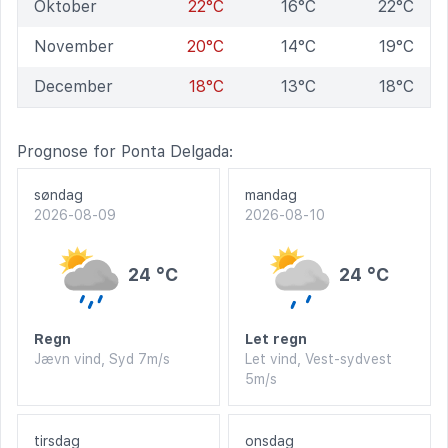
Oktober
22°C
16°C
22°C
November
20°C
14°C
19°C
December
18°C
13°C
18°C
Prognose for Ponta Delgada:
søndag
mandag
2026-08-09
2026-08-10
24 °C
24 °C
Regn
Let regn
Jævn vind, Syd 7m/s
Let vind, Vest-sydvest
5m/s
tirsdag
onsdag