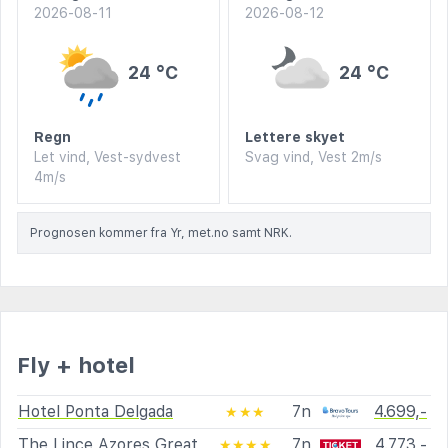
2026-08-11
2026-08-12
24 °C
24 °C
Regn
Lettere skyet
Let vind, Vest-sydvest
Svag vind, Vest 2m/s
4m/s
Prognosen kommer fra Yr, met.no samt NRK.
Fly + hotel
Hotel Ponta Delgada
7n
4.699,-
★★★
The Lince Azores Great
7n
4.773,-
★★★★