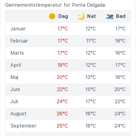
Gennemsnitstemperatur for Ponta Delgada:
Dag
Nat
Bad
Januar
17°C
12°C
17°C
Februar
17°C
11°C
16°C
Marts
17°C
12°C
16°C
April
18°C
12°C
17°C
Maj
20°C
13°C
18°C
Juni
22°C
15°C
20°C
Juli
24°C
17°C
22°C
August
26°C
18°C
24°C
September
25°C
18°C
24°C