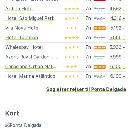
Antillia Hotel
7n
4.892,-
★★★★
Hotel São Miguel Park
7n
4.916,-
★★★★
Vila Nova Hotel
7n
5.192,-
★★★
Hotel Talisman
7n
5.556,-
★★★★
Whalesbay Hotel
7n
5.933,-
★★★★
Azoris Royal Garden - Leisure & Conference Hotel
7n
5.999,-
★★★★
Canadiano Urban Nature Hotel
7n
6.100,-
★★★
Hotel Marina Atlântico
7n
6.199,-
★★★★
Søg efter rejser til Ponta Delgada
Kort