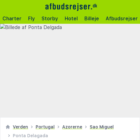
Charter
Fly
Storby
Hotel
Billeje
Afbudsrejser
Verden
Portugal
Azorerne
Sao Miguel
Ponta Delagada