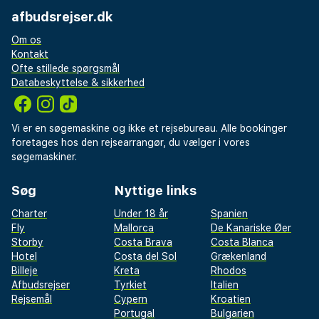
afbudsrejser.dk
Om os
Kontakt
Ofte stillede spørgsmål
Databeskyttelse & sikkerhed
Vi er en søgemaskine og ikke et rejsebureau. Alle bookinger
foretages hos den rejsearrangør, du vælger i vores
søgemaskiner.
Søg
Nyttige links
Charter
Under 18 år
Spanien
Fly
Mallorca
De Kanariske Øer
Storby
Costa Brava
Costa Blanca
Hotel
Costa del Sol
Grækenland
Billeje
Kreta
Rhodos
Afbudsrejser
Tyrkiet
Italien
Rejsemål
Cypern
Kroatien
Portugal
Bulgarien