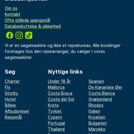
Om os
Kontakt
Ofte stillede spørgsmål
Databeskyttelse & sikkerhed
Vi er en søgemaskine og ikke et rejsebureau. Alle bookinger
foretages hos den rejsearrangør, du vælger i vores
søgemaskiner.
Søg
Nyttige links
Charter
Under 18 år
Spanien
Fly
Mallorca
De Kanariske Øer
Storby
Costa Brava
Costa Blanca
Hotel
Costa del Sol
Grækenland
Billeje
Kreta
Rhodos
Afbudsrejser
Tyrkiet
Italien
Rejsemål
Cypern
Kroatien
Portugal
Bulgarien
Thailand
Marokko