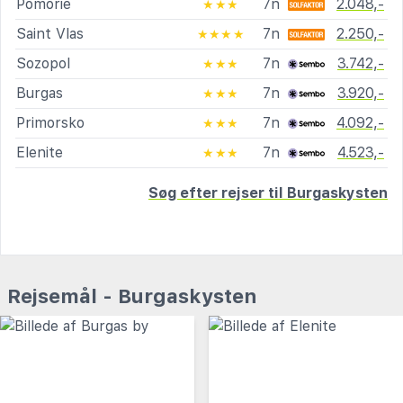
Pomorie
7n
2.048,-
★★★
Saint Vlas
7n
2.250,-
★★★★
Sozopol
7n
3.742,-
★★★
Burgas
7n
3.920,-
★★★
Primorsko
7n
4.092,-
★★★
Elenite
7n
4.523,-
★★★
Søg efter rejser til Burgaskysten
Rejsemål - Burgaskysten