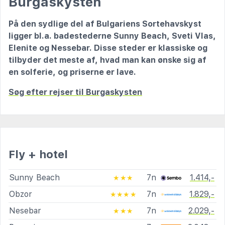
Burgaskysten
På den sydlige del af Bulgariens Sortehavskyst
ligger bl.a. badestederne Sunny Beach, Sveti Vlas,
Elenite og Nessebar. Disse steder er klassiske og
tilbyder det meste af, hvad man kan ønske sig af
en solferie, og priserne er lave.
Søg efter rejser til Burgaskysten
Fly + hotel
Sunny Beach
7n
1.414,-
★★★
Obzor
7n
1.829,-
★★★★
Nesebar
7n
2.029,-
★★★