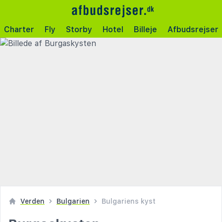
Charter
Fly
Storby
Hotel
Billeje
Afbudsrejser
Verden
Bulgarien
Bulgariens kyst