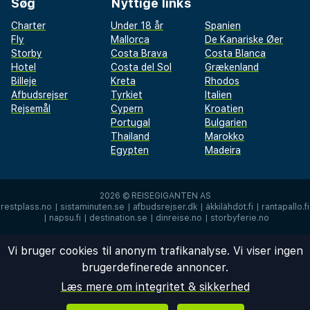
Søg
Nyttige links
Charter
Under 18 år
Spanien
Fly
Mallorca
De Kanariske Øer
Storby
Costa Brava
Costa Blanca
Hotel
Costa del Sol
Grækenland
Billeje
Kreta
Rhodos
Afbudsrejser
Tyrkiet
Italien
Rejsemål
Cypern
Kroatien
Portugal
Bulgarien
Thailand
Marokko
Egypten
Madeira
2026 ©
REISEGIGANTEN AS
restplass.no
|
sistaminuten.se
|
afbudsrejser.dk
|
äkkilähdöt.fi
|
rantapallo.fi
|
napsu.fi
|
destination.se
|
dinreise.no
|
storbyferie.no
Vi bruger cookies til anonym trafikanalyse. Vi viser ingen
brugerdefinerede annoncer.
Læs mere om integritet & sikkerhed