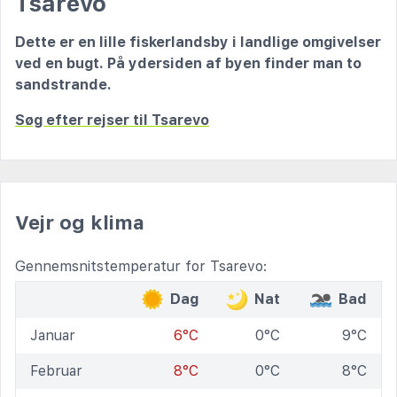
Tsarevo
Dette er en lille fiskerlandsby i landlige omgivelser
ved en bugt. På ydersiden af byen finder man to
sandstrande.
Søg efter rejser til Tsarevo
Vejr og klima
Gennemsnitstemperatur for Tsarevo:
Dag
Nat
Bad
Januar
6°C
0°C
9°C
Februar
8°C
0°C
8°C