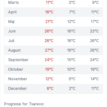
Marts
11°C
3°C
9°C
April
16°C
7°C
11°C
Maj
21°C
12°C
17°C
Juni
26°C
16°C
23°C
Juli
28°C
18°C
26°C
August
27°C
18°C
26°C
September
24°C
15°C
24°C
Oktober
19°C
10°C
19°C
November
12°C
5°C
14°C
December
8°C
2°C
11°C
Prognose for Tsarevo: