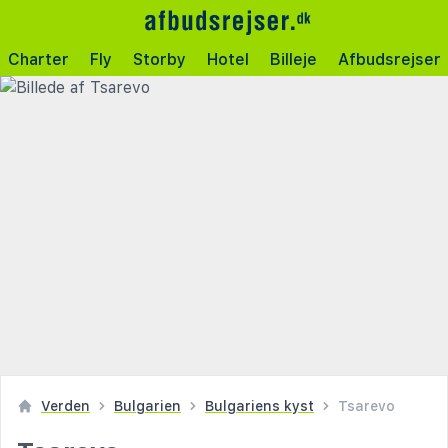
Charter
Fly
Storby
Hotel
Billeje
Afbudsrejser
Verden
Bulgarien
Bulgariens kyst
Tsarevo