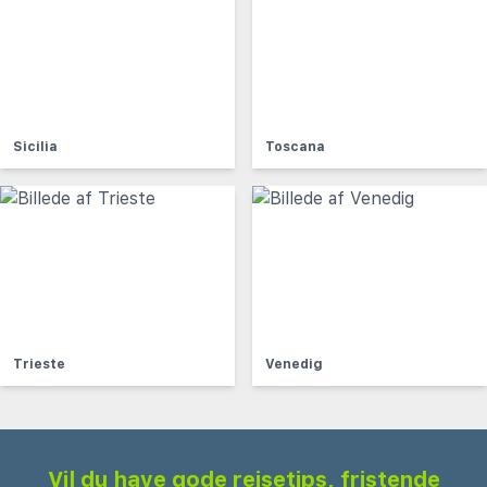
Sicilia
Toscana
Trieste
Venedig
Vil du have gode rejsetips, fristende