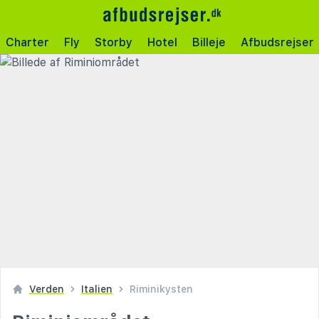
Charter
Fly
Storby
Hotel
Billeje
Afbudsrejser
Verden
Italien
Riminikysten