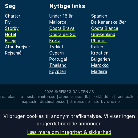
Søg
Nyttige links
Charter
Under 18 år
Spanien
Fly
Mallorca
De Kanariske Øer
Storby
Costa Brava
Costa Blanca
Hotel
Costa del Sol
Grækenland
Billeje
Kreta
Rhodos
Afbudsrejser
Tyrkiet
Italien
Rejsemål
Cypern
Kroatien
Portugal
Bulgarien
Thailand
Marokko
Egypten
Madeira
2026 ©
REISEGIGANTEN AS
restplass.no
|
sistaminuten.se
|
afbudsrejser.dk
|
äkkilähdöt.fi
|
rantapallo.fi
|
napsu.fi
|
destination.se
|
dinreise.no
|
storbyferie.no
Vi bruger cookies til anonym trafikanalyse. Vi viser ingen
brugerdefinerede annoncer.
Læs mere om integritet & sikkerhed