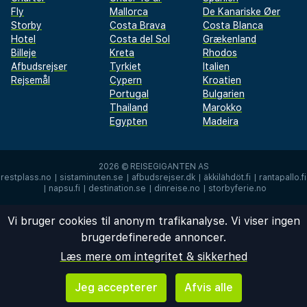
Fly
Mallorca
De Kanariske Øer
Storby
Costa Brava
Costa Blanca
Hotel
Costa del Sol
Grækenland
Billeje
Kreta
Rhodos
Afbudsrejser
Tyrkiet
Italien
Rejsemål
Cypern
Kroatien
Portugal
Bulgarien
Thailand
Marokko
Egypten
Madeira
2026 ©
REISEGIGANTEN AS
restplass.no
|
sistaminuten.se
|
afbudsrejser.dk
|
äkkilähdöt.fi
|
rantapallo.fi
|
napsu.fi
|
destination.se
|
dinreise.no
|
storbyferie.no
Vi bruger cookies til anonym trafikanalyse. Vi viser ingen
brugerdefinerede annoncer.
Læs mere om integritet & sikkerhed
Jeg accepterer
Afvis alle