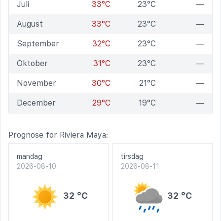
Juli
33°C
23°C
—
August
33°C
23°C
—
September
32°C
23°C
—
Oktober
31°C
23°C
—
November
30°C
21°C
—
December
29°C
19°C
—
Prognose for Riviera Maya:
mandag
tirsdag
2026-08-10
2026-08-11
32 °C
32 °C