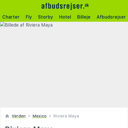
Charter
Fly
Storby
Hotel
Billeje
Afbudsrejser
Verden
Mexico
Riviera Maya