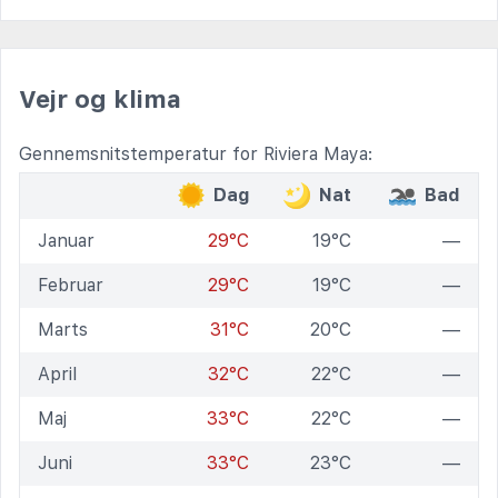
Vejr og klima
Gennemsnitstemperatur for Riviera Maya:
Dag
Nat
Bad
Januar
29°C
19°C
—
Februar
29°C
19°C
—
Marts
31°C
20°C
—
April
32°C
22°C
—
Maj
33°C
22°C
—
Juni
33°C
23°C
—