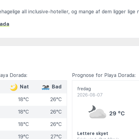
agelige all inclusive-hoteller, og mange af dem ligger lige n
rada
aya Dorada:
Prognose for Playa Dorada:
Nat
Bad
fredag
2026-08-07
18°C
26°C
18°C
26°C
29 °C
18°C
26°C
Lettere skyet
19°C
27°C