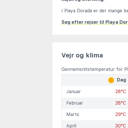
I Playa Dorada er der mange beh
Søg efter rejser til Playa Do
Vejr og klima
Gennemsnitstemperatur for Pl
Dag
Januar
28°C
Februar
28°C
Marts
29°C
April
30°C