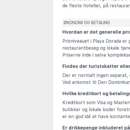
de fleste hoteller, på restaura
ØKONOMI OG BETALING
Hvordan er det generelle pr
Prisniveauet i Playa Dorada er
restaurantbesøg og lokale tjene
Priserne inde i selve kompleks
Findes der turistskatter elle
Der er normalt ingen separat, o
Ved ankomst til Den Dominikans
Hvilke kreditkort og betalin
Kreditkort som Visa og MasterC
butikker og lokale boder foret
er en god idé at have kontante
Er drikkepenge inkluderet på