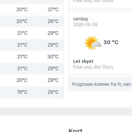
Frisk vind, Øst 10m/s
20°C
27°C
søndag
20°C
28°C
2026-08-09
21°C
29°C
30 °C
21°C
29°C
21°C
30°C
Let skyet
Frisk vind, Øst 10m/s
21°C
29°C
20°C
29°C
Prognosen kommer fra Yr, met
19°C
28°C
Kort