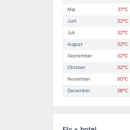
Maj
31°C
Juni
32°C
Juli
32°C
August
32°C
September
32°C
Oktober
32°C
November
30°C
December
28°C
Fly + hotel