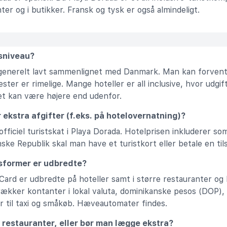
nter og i butikker. Fransk og tysk er også almindeligt.
isniveau?
 generelt lavt sammenlignet med Danmark. Man kan forvente,
ster er rimelige. Mange hoteller er all inclusive, hvor udgi
et kan være højere end udenfor.
r ekstra afgifter (f.eks. på hotelovernatning)?
fficiel turistskat i Playa Dorada. Hotelprisen inkluderer som 
ke Republik skal man have et turistkort eller betale en tils
gsformer er udbredte?
ard er udbredte på hoteller samt i større restauranter og 
rækker kontanter i lokal valuta, dominikanske pesos (DOP), 
r til taxi og småkøb. Hæveautomater findes.
 restauranter, eller bør man lægge ekstra?