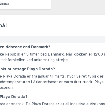
Sosua
mål
den tidszone end Danmark?
ke Republik er 5 timer bag Danmark. Når klokken er 12:00 i
 tidsforskellen ved ankomst og afrejse.
unkt at besøge Playa Dorada?
 Playa Dorada er fra januar til marts, hvor vejret typisk er
adetemperaturen i Atlanterhavet er varm året rundt. Playa 
sæsonen.
i Playa Dorada?
rada er spansk. Da Playa Dorada er et all inclusive-turistko