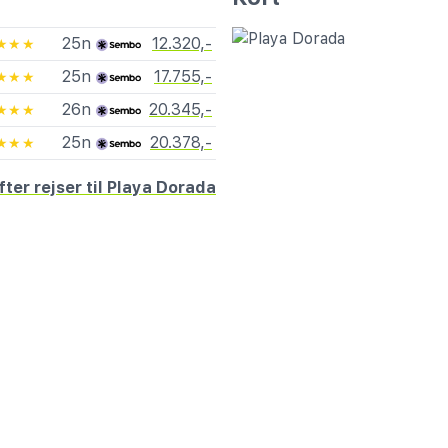
25n
12.320,-
★★★
25n
17.755,-
★★★
26n
20.345,-
★★★
25n
20.378,-
★★★
fter rejser til Playa Dorada