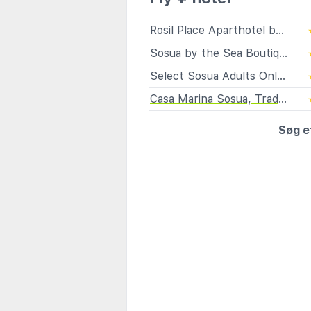
Rosil Place Aparthotel by the Beach
Sosua by the Sea Boutique Beach Resort
Select Sosua Adults Only, Trademark by Wyndham
Casa Marina Sosua, Trademark by Wyndham
Søg e