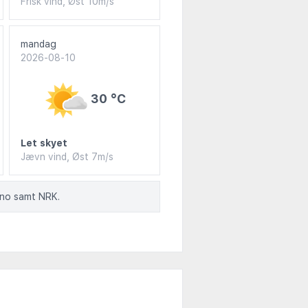
Frisk vind, Øst 10m/s
mandag
2026-08-10
30 °C
Let skyet
Jævn vind, Øst 7m/s
.no samt NRK.