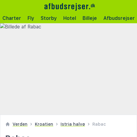
Charter
Fly
Storby
Hotel
Billeje
Afbudsrejser
Verden
Kroatien
Istria halvø
Rabac