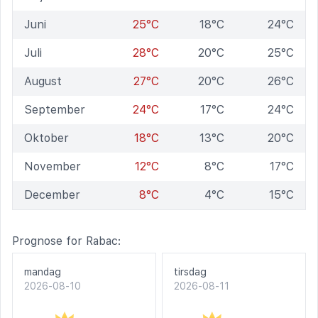
Juni
25°C
18°C
24°C
Juli
28°C
20°C
25°C
August
27°C
20°C
26°C
September
24°C
17°C
24°C
Oktober
18°C
13°C
20°C
November
12°C
8°C
17°C
December
8°C
4°C
15°C
Prognose for Rabac:
mandag
tirsdag
2026-08-10
2026-08-11