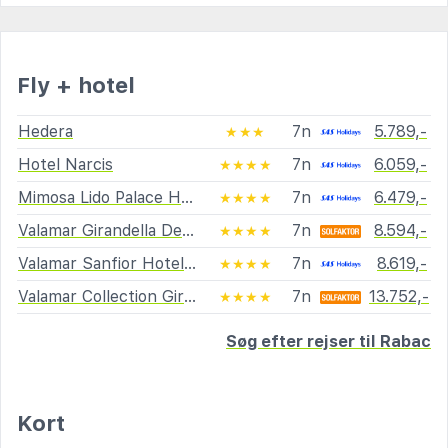
Fly + hotel
Hedera
7n
5.789,-
★★★
Hotel Narcis
7n
6.059,-
★★★★
Mimosa Lido Palace Hotel
7n
6.479,-
★★★★
Valamar Girandella Designed for Adults
7n
8.594,-
★★★★
Valamar Sanfior Hotel & Casa
7n
8.619,-
★★★★
Valamar Collection Girandella Family Resort
7n
13.752,-
★★★★
Søg efter rejser til Rabac
Kort