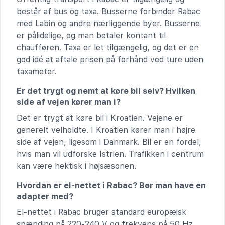
består af bus og taxa. Busserne forbinder Rabac
med Labin og andre nærliggende byer. Busserne
er pålidelige, og man betaler kontant til
chaufføren. Taxa er let tilgængelig, og det er en
god idé at aftale prisen på forhånd ved ture uden
taxameter.
Er det trygt og nemt at køre bil selv? Hvilken
side af vejen kører man i?
Det er trygt at køre bil i Kroatien. Vejene er
generelt velholdte. I Kroatien kører man i højre
side af vejen, ligesom i Danmark. Bil er en fordel,
hvis man vil udforske Istrien. Trafikken i centrum
kan være hektisk i højsæsonen.
Hvordan er el-nettet i Rabac? Bør man have en
adapter med?
El-nettet i Rabac bruger standard europæisk
spænding på 220-240 V og frekvens på 50 Hz.