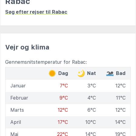
Rabac
Søg efter rejser til Rabac
Vejr og klima
Gennemsnitstemperatur for Rabac:
Dag
Nat
Bad
Januar
7°C
3°C
12°C
Februar
9°C
4°C
11°C
Marts
12°C
6°C
12°C
April
17°C
10°C
14°C
Maj
22°C
14°C
19°C