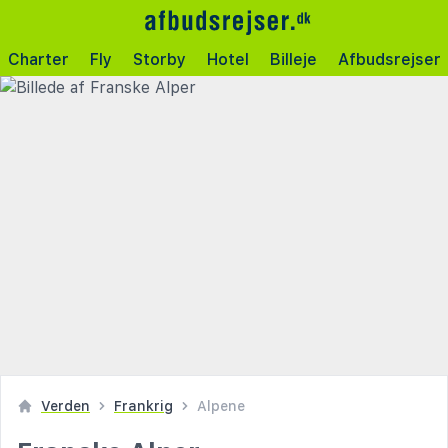
Charter
Fly
Storby
Hotel
Billeje
Afbudsrejser
Verden
Frankrig
Alpene