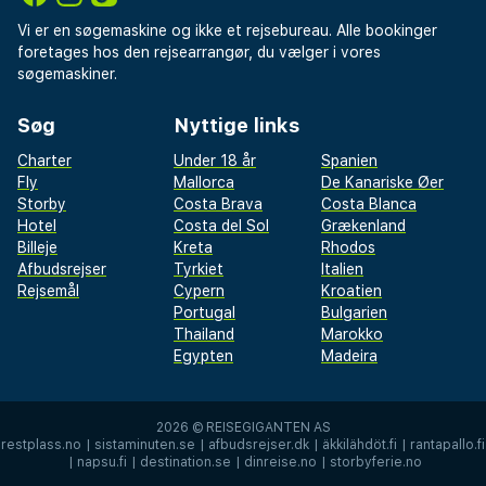
Vi er en søgemaskine og ikke et rejsebureau. Alle bookinger
foretages hos den rejsearrangør, du vælger i vores
søgemaskiner.
Søg
Nyttige links
Charter
Under 18 år
Spanien
Fly
Mallorca
De Kanariske Øer
Storby
Costa Brava
Costa Blanca
Hotel
Costa del Sol
Grækenland
Billeje
Kreta
Rhodos
Afbudsrejser
Tyrkiet
Italien
Rejsemål
Cypern
Kroatien
Portugal
Bulgarien
Thailand
Marokko
Egypten
Madeira
2026 ©
REISEGIGANTEN AS
restplass.no
|
sistaminuten.se
|
afbudsrejser.dk
|
äkkilähdöt.fi
|
rantapallo.fi
|
napsu.fi
|
destination.se
|
dinreise.no
|
storbyferie.no