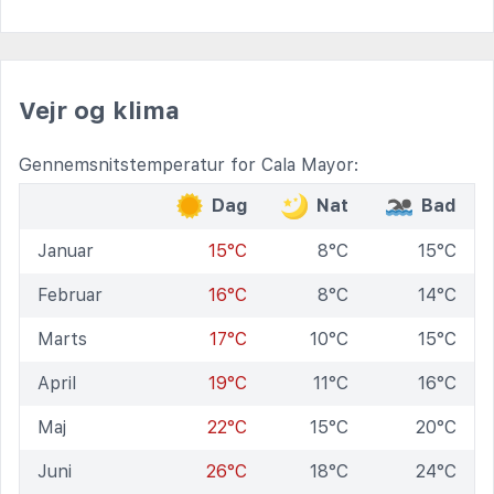
Vejr og klima
Gennemsnitstemperatur for Cala Mayor:
Dag
Nat
Bad
Januar
15°C
8°C
15°C
Februar
16°C
8°C
14°C
Marts
17°C
10°C
15°C
April
19°C
11°C
16°C
Maj
22°C
15°C
20°C
Juni
26°C
18°C
24°C