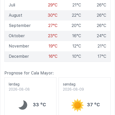
Juli
29°C
21°C
26°C
August
30°C
22°C
26°C
September
27°C
20°C
26°C
Oktober
23°C
16°C
24°C
November
19°C
12°C
21°C
December
16°C
10°C
17°C
Prognose for Cala Mayor:
lørdag
søndag
2026-08-08
2026-08-09
33 °C
37 °C