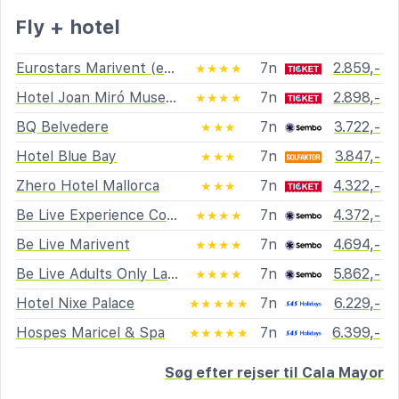
Fly + hotel
Eurostars Marivent (ex Mirablau)
7n
2.859,-
★★★★
Hotel Joan Miró Museum
7n
2.898,-
★★★★
BQ Belvedere
7n
3.722,-
★★★
Hotel Blue Bay
7n
3.847,-
★★★
Zhero Hotel Mallorca
7n
4.322,-
★★★
Be Live Experience Costa Palma
7n
4.372,-
★★★★
Be Live Marivent
7n
4.694,-
★★★★
Be Live Adults Only La Cala
7n
5.862,-
★★★★
Hotel Nixe Palace
7n
6.229,-
★★★★★
Hospes Maricel & Spa
7n
6.399,-
★★★★★
Søg efter rejser til Cala Mayor