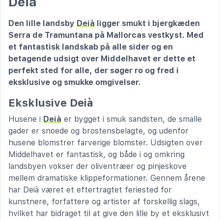
Deià
Den lille landsby
Deià
ligger smukt i bjergkæden
Serra de Tramuntana på Mallorcas vestkyst. Med
et fantastisk landskab på alle sider og en
betagende udsigt over Middelhavet er dette et
perfekt sted for alle, der søger ro og fred i
eksklusive og smukke omgivelser.
Eksklusive Deià
Husene i
Deià
er bygget i smuk sandsten, de smalle
gader er snoede og brostensbelagte, og udenfor
husene blomstrer farverige blomster. Udsigten over
Middelhavet er fantastisk, og både i og omkring
landsbyen vokser der oliventræer og pinjeskove
mellem dramatiske klippeformationer. Gennem årene
har Deià været et eftertragtet feriested for
kunstnere, forfattere og artister af forskellig slags,
hvilket har bidraget til at give den lille by et eksklusivt