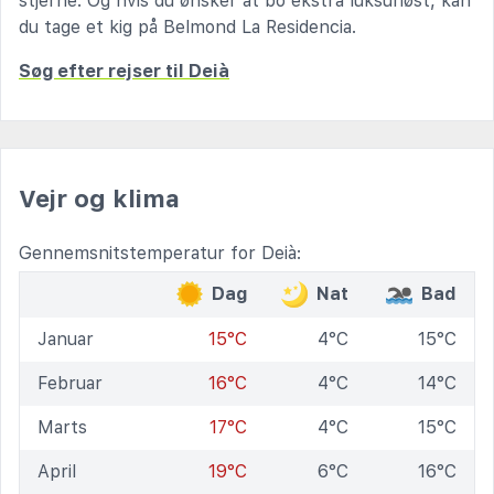
stjerne. Og hvis du ønsker at bo ekstra luksuriøst, kan
du tage et kig på Belmond La Residencia.
Søg efter rejser til Deià
Vejr og klima
Gennemsnitstemperatur for Deià:
Dag
Nat
Bad
Januar
15°C
4°C
15°C
Februar
16°C
4°C
14°C
Marts
17°C
4°C
15°C
April
19°C
6°C
16°C