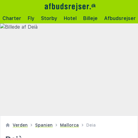
Charter
Fly
Storby
Hotel
Billeje
Afbudsrejser
Verden
Spanien
Mallorca
Deia