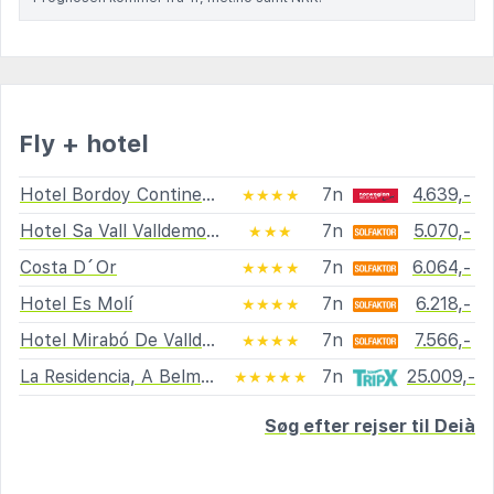
Fly + hotel
Hotel Bordoy Continental Valldemossa
7n
4.639,-
★★★★
Hotel Sa Vall Valldemossa
7n
5.070,-
★★★
Costa D´Or
7n
6.064,-
★★★★
Hotel Es Molí
7n
6.218,-
★★★★
Hotel Mirabó De Valldemossa
7n
7.566,-
★★★★
La Residencia, A Belmond Hotel, Mallorca
7n
25.009,-
★★★★★
Søg efter rejser til Deià