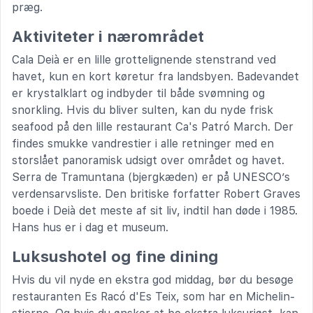
præg.
Aktiviteter i nærområdet
Cala Deià er en lille grottelignende stenstrand ved
havet, kun en kort køretur fra landsbyen. Badevandet
er krystalklart og indbyder til både svømning og
snorkling. Hvis du bliver sulten, kan du nyde frisk
seafood på den lille restaurant Ca's Patró March. Der
findes smukke vandrestier i alle retninger med en
storslået panoramisk udsigt over området og havet.
Serra de Tramuntana (bjergkæden) er på UNESCO’s
verdensarvsliste. Den britiske forfatter Robert Graves
boede i Deià det meste af sit liv, indtil han døde i 1985.
Hans hus er i dag et museum.
Luksushotel og fine dining
Hvis du vil nyde en ekstra god middag, bør du besøge
restauranten Es Racó d'Es Teix, som har en Michelin-