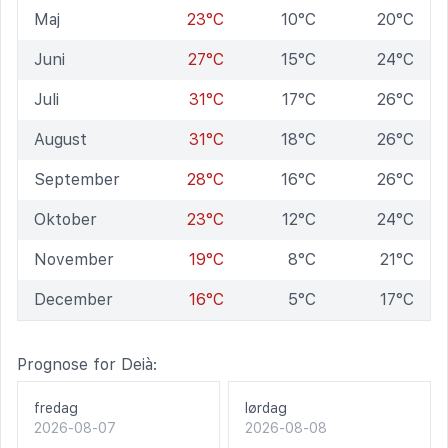
Maj
23°C
10°C
20°C
Juni
27°C
15°C
24°C
Juli
31°C
17°C
26°C
August
31°C
18°C
26°C
September
28°C
16°C
26°C
Oktober
23°C
12°C
24°C
November
19°C
8°C
21°C
December
16°C
5°C
17°C
Prognose for Deià:
fredag
lørdag
2026-08-07
2026-08-08