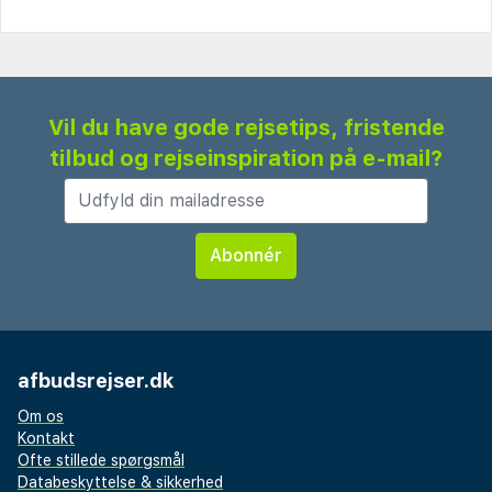
Vil du have gode rejsetips, fristende
tilbud og rejseinspiration på e-mail?
afbudsrejser.dk
Om os
Kontakt
Ofte stillede spørgsmål
Databeskyttelse & sikkerhed