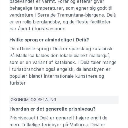
badevandet er varmt. Forår og efterår giver
behagelige temperaturer, som egner sig godt til
vandreture i Serra de Tramuntana-bjergene. Deià
er en rolig bjerglandsby, og de fleste faciliteter
har åbent i turistsæsonen.
Hvilke sprog er almindelige i Deià?
De officielle sprog i Deià er spansk og katalansk.
På Mallorca kaldes den lokale dialekt mallorquí,
som er en variant af katalansk. I Deià taler mange
i turistbranchen også engelsk, da landsbyen er
populær blandt internationale kunstnere og
turister.
ØKONOMI OG BETALING
Hvordan er det generelle prisniveau?
Prisniveauet i Deià er generelt højere end i de
mere folkelige feriebyer på Mallorca. Deià er