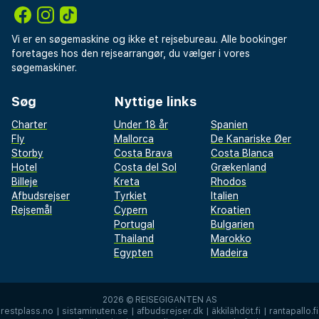
Vi er en søgemaskine og ikke et rejsebureau. Alle bookinger
foretages hos den rejsearrangør, du vælger i vores
søgemaskiner.
Søg
Nyttige links
Charter
Under 18 år
Spanien
Fly
Mallorca
De Kanariske Øer
Storby
Costa Brava
Costa Blanca
Hotel
Costa del Sol
Grækenland
Billeje
Kreta
Rhodos
Afbudsrejser
Tyrkiet
Italien
Rejsemål
Cypern
Kroatien
Portugal
Bulgarien
Thailand
Marokko
Egypten
Madeira
2026 ©
REISEGIGANTEN AS
restplass.no
|
sistaminuten.se
|
afbudsrejser.dk
|
äkkilähdöt.fi
|
rantapallo.fi