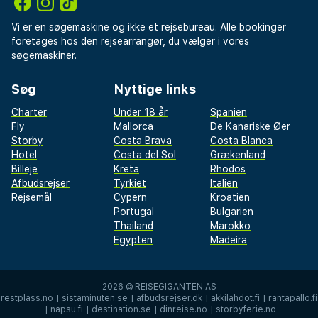
Vi er en søgemaskine og ikke et rejsebureau. Alle bookinger
foretages hos den rejsearrangør, du vælger i vores
søgemaskiner.
Søg
Nyttige links
Charter
Under 18 år
Spanien
Fly
Mallorca
De Kanariske Øer
Storby
Costa Brava
Costa Blanca
Hotel
Costa del Sol
Grækenland
Billeje
Kreta
Rhodos
Afbudsrejser
Tyrkiet
Italien
Rejsemål
Cypern
Kroatien
Portugal
Bulgarien
Thailand
Marokko
Egypten
Madeira
2026 ©
REISEGIGANTEN AS
restplass.no
|
sistaminuten.se
|
afbudsrejser.dk
|
äkkilähdöt.fi
|
rantapallo.fi
|
napsu.fi
|
destination.se
|
dinreise.no
|
storbyferie.no