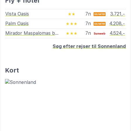
Fly + hotel
Vista Oasis
7n
3.721,-
★★
Palm Oasis
7n
4.208,-
★★★
Mirador Maspalomas by Dunas
7n
4.524,-
★★★
Søg efter rejser til Sonnenland
Kort