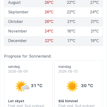
August
26°C
22°C
27°C
September
26°C
22°C
24°C
Oktober
26°C
21°C
21°C
November
24°C
18°C
21°C
December
22°C
17°C
19°C
Prognose for Sonnenland:
søndag
mandag
2026-08-09
2026-08-10
31 °C
30 °C
Let skyet
Blå himmel
Frisk vind, Syd-sydvest
Frisk vind, Syd-sydvest