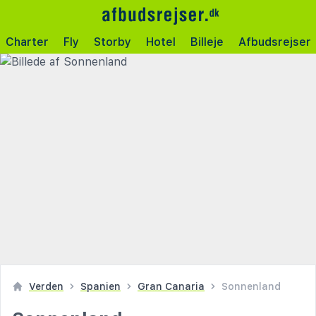
Charter
Fly
Storby
Hotel
Billeje
Afbudsrejser
Verden
Spanien
Gran Canaria
Sonnenland