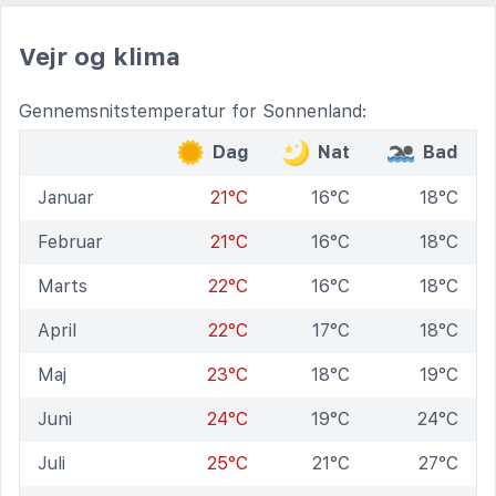
Vejr og klima
Gennemsnitstemperatur for Sonnenland:
Dag
Nat
Bad
Januar
21°C
16°C
18°C
Februar
21°C
16°C
18°C
Marts
22°C
16°C
18°C
April
22°C
17°C
18°C
Maj
23°C
18°C
19°C
Juni
24°C
19°C
24°C
Juli
25°C
21°C
27°C