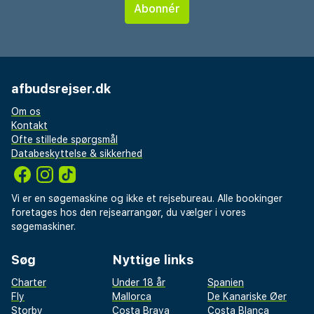
afbudsrejser.dk
Om os
Kontakt
Ofte stillede spørgsmål
Databeskyttelse & sikkerhed
Vi er en søgemaskine og ikke et rejsebureau. Alle bookinger
foretages hos den rejsearrangør, du vælger i vores
søgemaskiner.
Søg
Nyttige links
Charter
Under 18 år
Spanien
Fly
Mallorca
De Kanariske Øer
Storby
Costa Brava
Costa Blanca