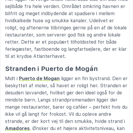
sejlbåde fra hele verden. Området omkring havnen er
bilfrit og meget indbydende at spadsere i mellem
hvidkalkede huse og smukke kanaler. Udelivet er
roligt, og aftenerne tilbringes gerne på en af de lokale
restauranter, som serverer god fisk og andre lokale
retter. Dette er et populært tilholdssted for både
feriegæster, fastboende og langfartsejlere, der er klar
til at krydse Atlanterhavet.
Stranden i Puerto de Mogán
Midt i
Puerto de Mogan
ligger en fin bystrand. Den er
beskyttet af moler, så havet er roligt her. Stranden er
desuden lavvandet, hvilket gør den ideel også for de
mindste børn. Langs strandpromenaden ligger der
mange restauranter, barer og caféer – perfekt hvis du
ikke vil gå langt for frokost. Vil du opleve andre
strande, er der kort vej til den smukke, hvide strand i
Amadores
. Ønsker du et højere aktivitetsniveau, kan