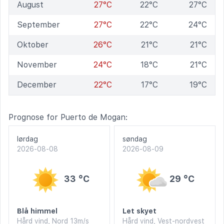
August
27°C
22°C
27°C
September
27°C
22°C
24°C
Oktober
26°C
21°C
21°C
November
24°C
18°C
21°C
December
22°C
17°C
19°C
Prognose for Puerto de Mogan:
lørdag
søndag
2026-08-08
2026-08-09
33 °C
29 °C
Blå himmel
Let skyet
Hård vind, Nord 13m/s
Hård vind, Vest-nordvest