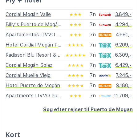
Cordial Mogán Valle
7n
3.849,-
★★★
Billy's Puerto de Mogán Apartments by LIVVO
7n
4.294,-
★★★
Apartamentos LIVVO Puerto de Mogán
7n
4.691,-
★★★
Hotel Cordial Mogán Playa
7n
6.209,-
★★★★
Radisson Blu Resort & Spa Mogan
7n
6.309,-
★★★★★
Cordial Mogán Solaz
7n
6.429,-
★★★★
Cordial Muelle Viejo
7n
7.245,-
★★★★
Hotel Puerto de Mogán
7n
9.180,-
★★★★
Apartments LIVVO Puerto de Mogán
7n
11.709,-
★★★
Søg efter rejser til Puerto de Mogan
Kort