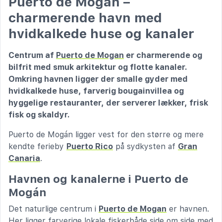
Puerto de Mogán –
charmerende havn med
hvidkalkede huse og kanaler
Centrum af
Puerto de Mogan
er charmerende og
bilfrit med smuk arkitektur og flotte kanaler.
Omkring havnen ligger der smalle gyder med
hvidkalkede huse, farverig bougainvillea og
hyggelige restauranter, der serverer lækker, frisk
fisk og skaldyr.
Puerto de Mogán ligger vest for den større og mere
kendte ferieby
Puerto Rico
på sydkysten af
Gran
Canaria
.
Havnen og kanalerne i Puerto de
Mogán
Det naturlige centrum i
Puerto de Mogan
er havnen.
Her ligger farverige lokale fiskerbåde side om side med