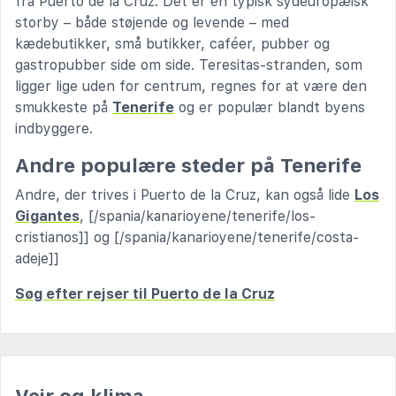
fra Puerto de la Cruz. Det er en typisk sydeuropæisk
storby – både støjende og levende – med
kædebutikker, små butikker, caféer, pubber og
gastropubber side om side. Teresitas-stranden, som
ligger lige uden for centrum, regnes for at være den
smukkeste på
Tenerife
og er populær blandt byens
indbyggere.
Andre populære steder på Tenerife
Andre, der trives i Puerto de la Cruz, kan også lide
Los
Gigantes
, [/spania/kanarioyene/tenerife/los-
cristianos]] og [/spania/kanarioyene/tenerife/costa-
adeje]]
Søg efter rejser til Puerto de la Cruz
Vejr og klima