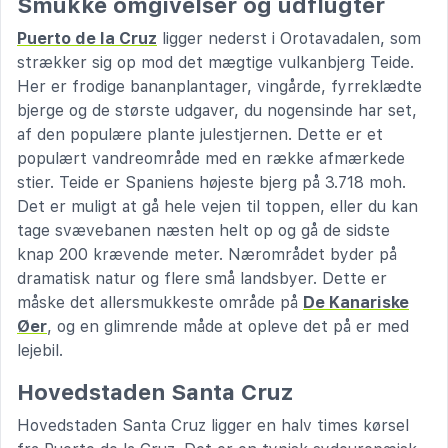
Smukke omgivelser og udflugter
Puerto de la Cruz
ligger nederst i Orotavadalen, som
strækker sig op mod det mægtige vulkanbjerg Teide.
Her er frodige bananplantager, vingårde, fyrreklædte
bjerge og de største udgaver, du nogensinde har set,
af den populære plante julestjernen. Dette er et
populært vandreområde med en række afmærkede
stier. Teide er Spaniens højeste bjerg på 3.718 moh.
Det er muligt at gå hele vejen til toppen, eller du kan
tage svævebanen næsten helt op og gå de sidste
knap 200 krævende meter. Nærområdet byder på
dramatisk natur og flere små landsbyer. Dette er
måske det allersmukkeste område på
De Kanariske
Øer
, og en glimrende måde at opleve det på er med
lejebil.
Hovedstaden Santa Cruz
Hovedstaden Santa Cruz ligger en halv times kørsel