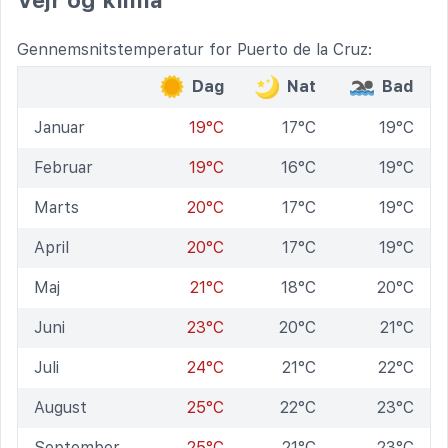
Gennemsnitstemperatur for Puerto de la Cruz:
Dag
Nat
Bad
Januar
19°C
17°C
19°C
Februar
19°C
16°C
19°C
Marts
20°C
17°C
19°C
April
20°C
17°C
19°C
Maj
21°C
18°C
20°C
Juni
23°C
20°C
21°C
Juli
24°C
21°C
22°C
August
25°C
22°C
23°C
September
25°C
21°C
23°C