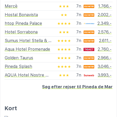
Mercè
7n
1.766,-
★★★
Hostal Bonavista
7n
2.002,-
★★
htop Pineda Palace
7n
2.349,-
★★★★
Hotel Sorrabona
7n
2.576,-
★★★
Sumus Hotel Stella & Spa
7n
2.611,-
★★★★
Aqua Hotel Promenade
7n
2.760,-
★★★★
Golden Taurus
7n
2.966,-
★★★★
Pineda Splash
7n
3.046,-
★★★★
AQUA Hotel Nostre Mar Apartaments
7n
3.993,-
★★★
Søg efter rejser til Pineda de Mar
Kort