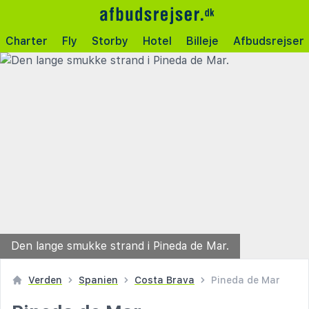
Charter
Fly
Storby
Hotel
Billeje
Afbudsrejser
Den lange smukke strand i Pineda de Mar.
Verden
Spanien
Costa Brava
Pineda de Mar