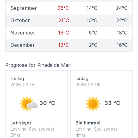
September
26°C
14°C
24°C
Oktober
21°C
10°C
22°C
November
16°C
5°C
18°C
December
13°C
2°C
16°C
Prognose for Pineda de Mar:
fredag
lørdag
2026-08-07
2026-08-08
30 °C
33 °C
Let skyet
Blå himmel
Let vind, Syd-sydvest
Let vind, Syd-sydøst
5m/s
4m/s