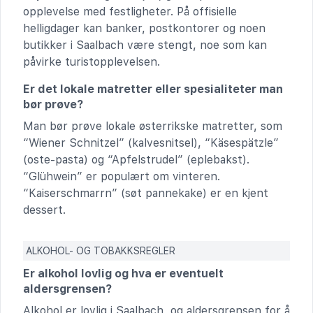
opplevelse med festligheter. På offisielle
helligdager kan banker, postkontorer og noen
butikker i Saalbach være stengt, noe som kan
påvirke turistopplevelsen.
Er det lokale matretter eller spesialiteter man
bør prøve?
Man bør prøve lokale østerrikske matretter, som
“Wiener Schnitzel” (kalvesnitsel), “Käsespätzle”
(oste-pasta) og “Apfelstrudel” (eplebakst).
“Glühwein” er populært om vinteren.
“Kaiserschmarrn” (søt pannekake) er en kjent
dessert.
ALKOHOL- OG TOBAKKSREGLER
Er alkohol lovlig og hva er eventuelt
aldersgrensen?
Alkohol er lovlig i Saalbach, og aldersgrensen for å