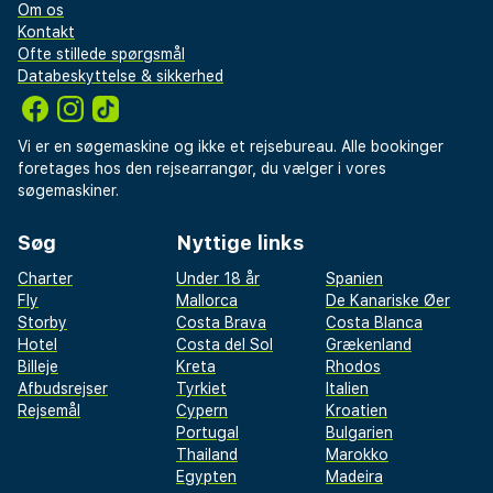
Om os
Kontakt
Ofte stillede spørgsmål
Databeskyttelse & sikkerhed
Vi er en søgemaskine og ikke et rejsebureau. Alle bookinger
foretages hos den rejsearrangør, du vælger i vores
søgemaskiner.
Søg
Nyttige links
Charter
Under 18 år
Spanien
Fly
Mallorca
De Kanariske Øer
Storby
Costa Brava
Costa Blanca
Hotel
Costa del Sol
Grækenland
Billeje
Kreta
Rhodos
Afbudsrejser
Tyrkiet
Italien
Rejsemål
Cypern
Kroatien
Portugal
Bulgarien
Thailand
Marokko
Egypten
Madeira