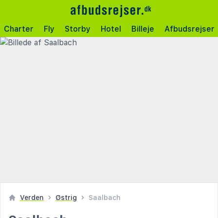
Charter
Fly
Storby
Hotel
Billeje
Afbudsrejser
Verden
Østrig
Saalbach