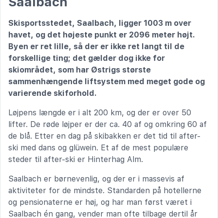
Saalbach
Skisportsstedet, Saalbach, ligger 1003 m over
havet, og det højeste punkt er 2096 meter højt.
Byen er ret lille, så der er ikke ret langt til de
forskellige ting; det gælder dog ikke for
skiområdet, som har Østrigs største
sammenhængende liftsystem med meget gode og
varierende skiforhold.
Løjpens længde er i alt 200 km, og der er over 50
lifter. De røde løjper er der ca. 40 af og omkring 60 af
de blå. Etter en dag på skibakken er det tid til after-
ski med dans og glüwein. Et af de mest populære
steder til after-ski er Hinterhag Alm.
Saalbach er børnevenlig, og der er i massevis af
aktiviteter for de mindste. Standarden på hotellerne
og pensionaterne er høj, og har man først været i
Saalbach én gang, vender man ofte tilbage dertil år