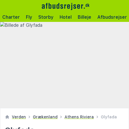
Charter
Fly
Storby
Hotel
Billeje
Afbudsrejser
Verden
Grækenland
Athens Riviera
Glyfada