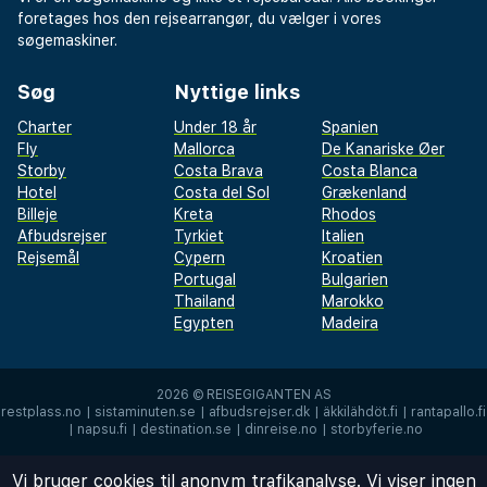
foretages hos den rejsearrangør, du vælger i vores
søgemaskiner.
Søg
Nyttige links
Charter
Under 18 år
Spanien
Fly
Mallorca
De Kanariske Øer
Storby
Costa Brava
Costa Blanca
Hotel
Costa del Sol
Grækenland
Billeje
Kreta
Rhodos
Afbudsrejser
Tyrkiet
Italien
Rejsemål
Cypern
Kroatien
Portugal
Bulgarien
Thailand
Marokko
Egypten
Madeira
2026 ©
REISEGIGANTEN AS
restplass.no
|
sistaminuten.se
|
afbudsrejser.dk
|
äkkilähdöt.fi
|
rantapallo.fi
|
napsu.fi
|
destination.se
|
dinreise.no
|
storbyferie.no
Vi bruger cookies til anonym trafikanalyse. Vi viser ingen