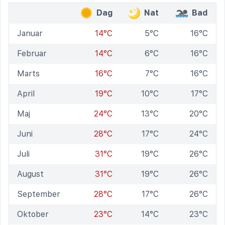
Dag
Nat
Bad
Januar
14°C
5°C
16°C
Februar
14°C
6°C
16°C
Marts
16°C
7°C
16°C
April
19°C
10°C
17°C
Maj
24°C
13°C
20°C
Juni
28°C
17°C
24°C
Juli
31°C
19°C
26°C
August
31°C
19°C
26°C
September
28°C
17°C
26°C
Oktober
23°C
14°C
23°C