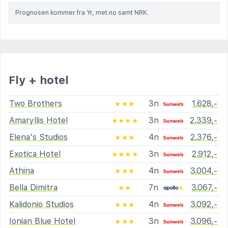
Prognosen kommer fra Yr, met.no samt NRK.
Fly + hotel
Two Brothers
3n
1.628,-
★★★
Amaryllis Hotel
3n
2.339,-
★★★★
Elena's Studios
4n
2.376,-
★★★
Exotica Hotel
3n
2.912,-
★★★★
Athina
4n
3.004,-
★★★
Bella Dimitra
7n
3.067,-
★★
Kalidonio Studios
4n
3.092,-
★★★
Ionian Blue Hotel
3n
3.096,-
★★★