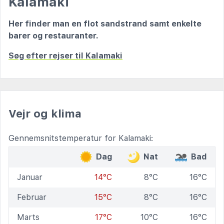
Kalamaki
Her finder man en flot sandstrand samt enkelte
barer og restauranter.
Søg efter rejser til Kalamaki
Vejr og klima
Gennemsnitstemperatur for Kalamaki:
Dag
Nat
Bad
Januar
14°C
8°C
16°C
Februar
15°C
8°C
16°C
Marts
17°C
10°C
16°C