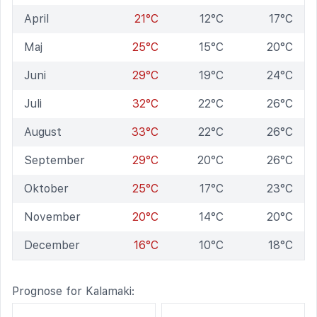
April
21°C
12°C
17°C
Maj
25°C
15°C
20°C
Juni
29°C
19°C
24°C
Juli
32°C
22°C
26°C
August
33°C
22°C
26°C
September
29°C
20°C
26°C
Oktober
25°C
17°C
23°C
November
20°C
14°C
20°C
December
16°C
10°C
18°C
Prognose for Kalamaki: