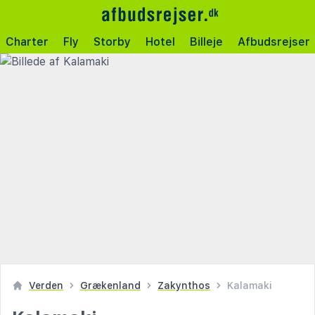
Charter
Fly
Storby
Hotel
Billeje
Afbudsrejser
Verden
Grækenland
Zakynthos
Kalamaki