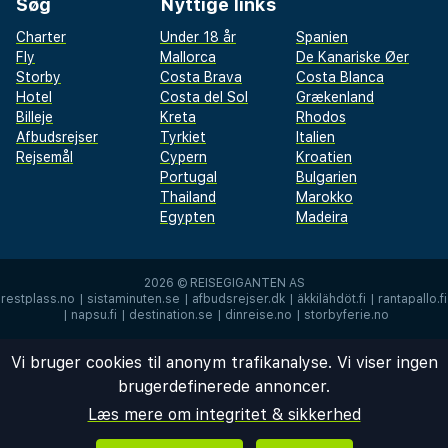
Søg
Nyttige links
Charter
Under 18 år
Spanien
Fly
Mallorca
De Kanariske Øer
Storby
Costa Brava
Costa Blanca
Hotel
Costa del Sol
Grækenland
Billeje
Kreta
Rhodos
Afbudsrejser
Tyrkiet
Italien
Rejsemål
Cypern
Kroatien
Portugal
Bulgarien
Thailand
Marokko
Egypten
Madeira
2026 ©
REISEGIGANTEN AS
restplass.no
|
sistaminuten.se
|
afbudsrejser.dk
|
äkkilähdöt.fi
|
rantapallo.fi
|
napsu.fi
|
destination.se
|
dinreise.no
|
storbyferie.no
Vi bruger cookies til anonym trafikanalyse. Vi viser ingen
brugerdefinerede annoncer.
Læs mere om integritet & sikkerhed