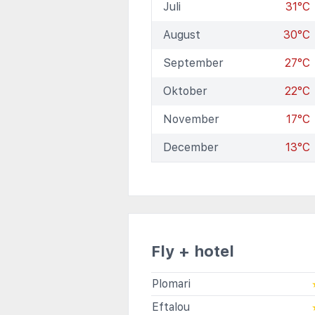
Juli
31°C
August
30°C
September
27°C
Oktober
22°C
November
17°C
December
13°C
Fly + hotel
Plomari
Eftalou