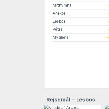
Míthymna
Anaxos
Lesbos
Pétra
Mytilene
Rejsemål - Lesbos