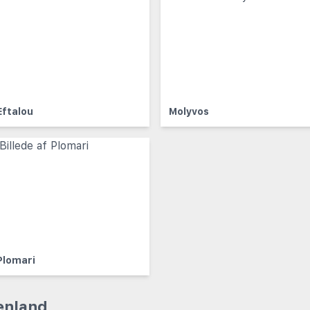
Eftalou
Molyvos
Plomari
enland