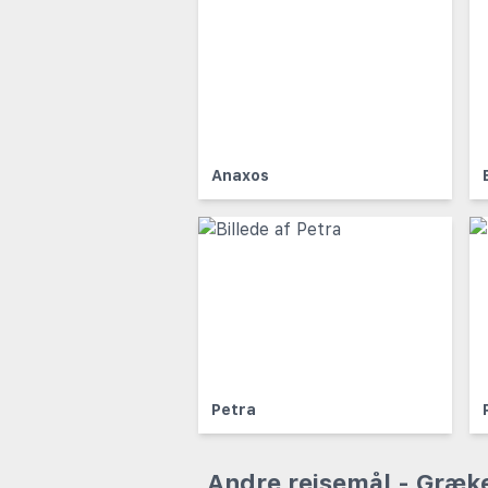
Anaxos
Petra
Andre rejsemål - Græk