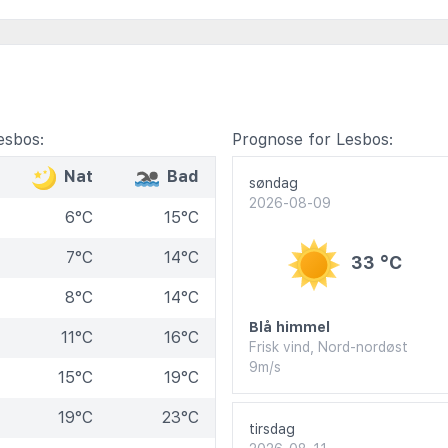
esbos:
Prognose for Lesbos:
Nat
Bad
søndag
2026-08-09
6°C
15°C
7°C
14°C
33 °C
8°C
14°C
Blå himmel
11°C
16°C
Frisk vind, Nord-nordøst
9m/s
15°C
19°C
19°C
23°C
tirsdag