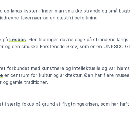
 ø, og langs kysten finder man smukke strande og små bug
iedrevne tavernaer og en gæstfri befolkning.
e på
Lesbos
. Her tilbringes dovne dage på strandene langs
lder og den smukke Forstenede Skov, som er en UNESCO Gl
t forbundet med kunstnere og intellektuelle og var hjems
ne
er centrum for kultur og arkitektur. Øen har flere musee
 og gamle traditioner.
 i særlig fokus på grund af flygtningekrisen, som har haft 