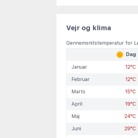
Vejr og klima
Gennemsnitstemperatur for L
Dag
Januar
12°C
Februar
12°C
Marts
15°C
April
19°C
Maj
24°C
Juni
29°C