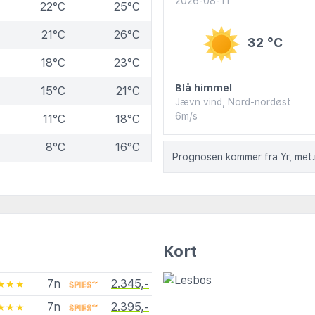
2026-08-11
22°C
25°C
21°C
26°C
32 °C
18°C
23°C
Blå himmel
15°C
21°C
Jævn vind, Nord-nordøst
6m/s
11°C
18°C
8°C
16°C
Prognosen kommer fra Yr, met
Kort
7n
2.345,-
★★★
7n
2.395,-
★★★