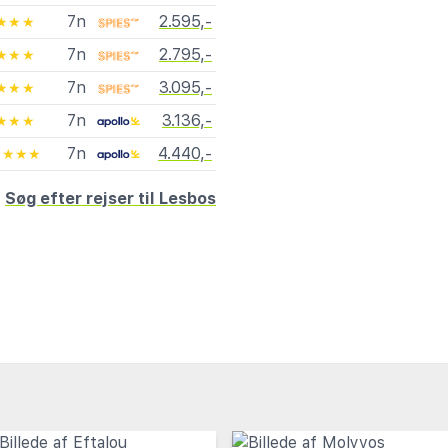
7n
2.595,-
★★★
7n
2.795,-
★★★
7n
3.095,-
★★★
7n
3.136,-
★★★
7n
4.440,-
★★★★
Søg efter rejser til Lesbos