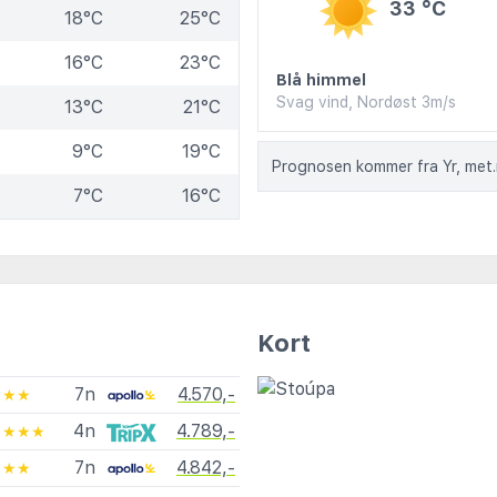
33 °C
18°C
25°C
16°C
23°C
Blå himmel
Svag vind, Nordøst 3m/s
13°C
21°C
9°C
19°C
Prognosen kommer fra Yr, met
7°C
16°C
Kort
7n
4.570,-
★★
4n
4.789,-
★★★★
7n
4.842,-
★★