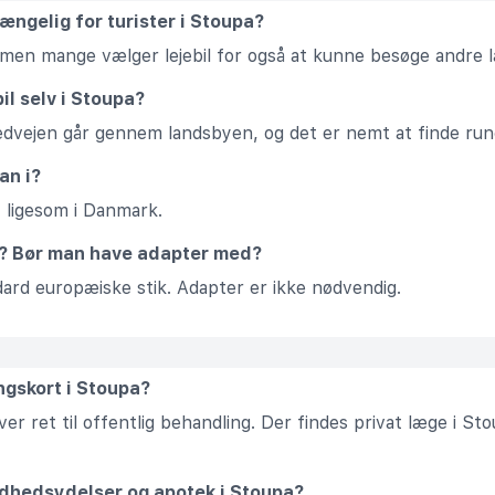
gængelig for turister i Stoupa?
, men mange vælger lejebil for også at kunne besøge andre 
il selv i Stoupa?
vedvejen går gennem landsbyen, og det er nemt at finde run
an i?
, ligesom i Danmark.
a? Bør man have adapter med?
ard europæiske stik. Adapter er ikke nødvendig.
ngskort i Stoupa?
er ret til offentlig behandling. Der findes privat læge i S
ndhedsydelser og apotek i Stoupa?