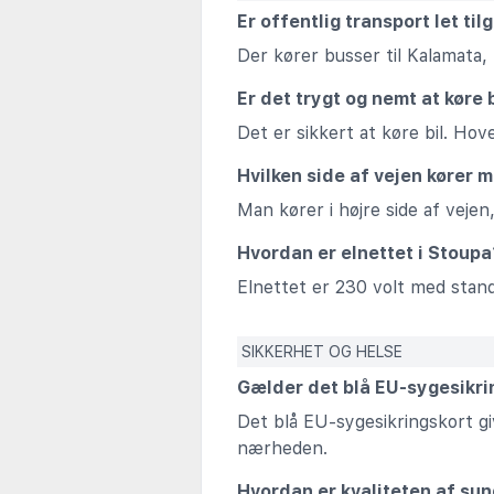
Er offentlig transport let til
Der kører busser til Kalamata
Er det trygt og nemt at køre b
Det er sikkert at køre bil. Ho
Hvilken side af vejen kører m
Man kører i højre side af vejen
Hvordan er elnettet i Stoup
Elnettet er 230 volt med stand
SIKKERHET OG HELSE
Gælder det blå EU-sygesikri
Det blå EU-sygesikringskort giv
nærheden.
Hvordan er kvaliteten af su