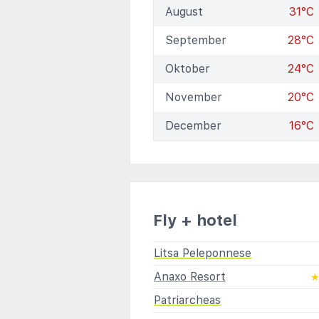
August
31°C
September
28°C
Oktober
24°C
November
20°C
December
16°C
Fly + hotel
Litsa Peleponnese
Anaxo Resort
Patriarcheas