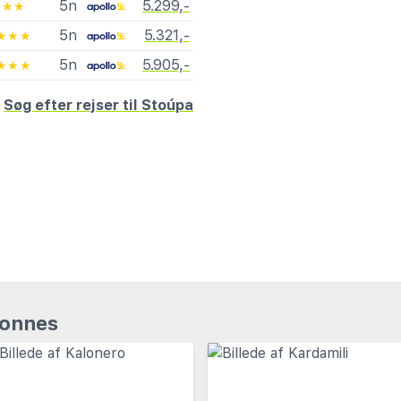
5n
5.299,-
★★
5n
5.321,-
★★★
5n
5.905,-
★★★
Søg efter rejser til Stoúpa
ponnes