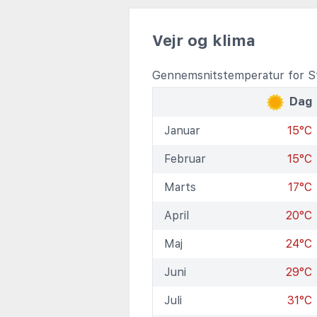
Vejr og klima
Gennemsnitstemperatur for S
Dag
Januar
15°C
Februar
15°C
Marts
17°C
April
20°C
Maj
24°C
Juni
29°C
Juli
31°C