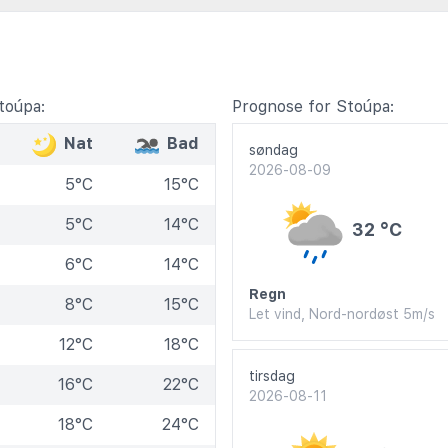
toúpa:
Prognose for Stoúpa:
Nat
Bad
søndag
2026-08-09
5°C
15°C
5°C
14°C
32 °C
6°C
14°C
Regn
8°C
15°C
Let vind, Nord-nordøst 5m/s
12°C
18°C
tirsdag
16°C
22°C
2026-08-11
18°C
24°C