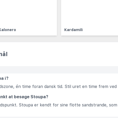
Kalonero
Kardamili
mål
a i?
idszone, én time foran dansk tid. Stil uret en time frem ve
unkt at besøge Stoupa?
tidspunkt. Stoupa er kendt for sine flotte sandstrande, s