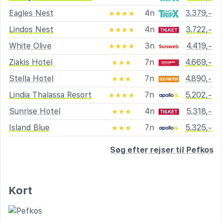
Eagles Nest
4n
3.379,-
★★★★
Lindos Nest
4n
3.722,-
★★★★
White Olive
3n
4.419,-
★★★★
Ziakis Hotel
7n
4.669,-
★★★
Stella Hotel
7n
4.890,-
★★★
Lindia Thalassa Resort
7n
5.202,-
★★★★
Sunrise Hotel
4n
5.318,-
★★★
Island Blue
7n
5.325,-
★★★
Søg efter rejser til Pefkos
Kort