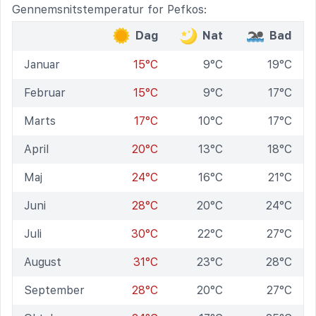
Gennemsnitstemperatur for Pefkos:
Dag
Nat
Bad
Januar
15°C
9°C
19°C
Februar
15°C
9°C
17°C
Marts
17°C
10°C
17°C
April
20°C
13°C
18°C
Maj
24°C
16°C
21°C
Juni
28°C
20°C
24°C
Juli
30°C
22°C
27°C
August
31°C
23°C
28°C
September
28°C
20°C
27°C