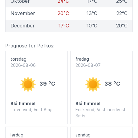
Oktober
24°C
17°C
25°C
November
20°C
13°C
22°C
December
17°C
10°C
20°C
Prognose for Pefkos:
torsdag
fredag
2026-08-06
2026-08-07
39 °C
38 °C
Blå himmel
Blå himmel
Jævn vind, Vest 8m/s
Frisk vind, Vest-nordvest
8m/s
lørdag
søndag